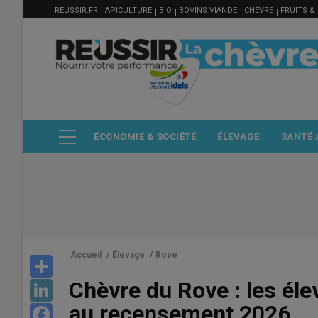
MENU
Aller
REUSSIR.FR
APICULTURE
BIO
BOVINS VIANDE
CHÈVRE
FRUITS &
FILIÈRE
au
contenu
principal
ÉCONOMIE & SOCIÉTÉ
ÉLEVAGE
SANTÉ 
Accueil
/
Élevage
/
Rove
Share
Chèvre du Rove : les éle
LinkedIn
au recensement 2026
Facebook