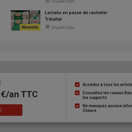
14 juillet 2026
Lactalis en passe de racheter
Triballat
ne
24 juillet 2026
énéalogique de la race, indispensable au maintien du code race
és à répondre à l’enquête avant le 15 juillet 2026. Le
btenu au format PDF sur demande auprès de Thelma Gaillard
E
et moins d’éleveurs
Accédez à tous les articl
Liste
70€/an TTC
à
Consultez les revues Réu
les supports
puce
Ne manquez aucune inform
E
Chèvre