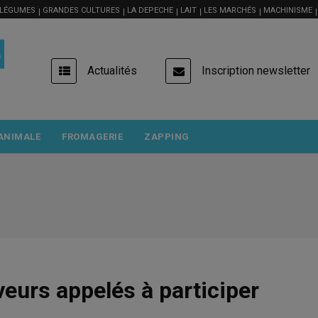
 LÉGUMES
GRANDES CULTURES
LA DEPECHE
LAIT
LES MARCHÉS
MACHINISME
USER
Actualités
Inscription newsletter
ACCOUNT
MENU
ANIMALE
FROMAGERIE
ZAPPING
veurs appelés à participer