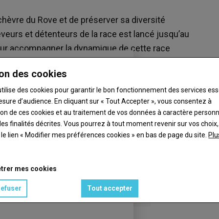
a chèvre du Rove et de préserver sa diversité
eurs et détenteurs de la race est lancé jusqu’au
pour accompagner la dynamique de cette race
en 2023.
on des cookies
utilise des cookies pour garantir le bon fonctionnement des services ess
esure d’audience. En cliquant sur « Tout Accepter », vous consentez à
ation de ces cookies et au traitement de vos données à caractère person
es finalités décrites. Vous pourrez à tout moment revenir sur vos choix,
t le lien « Modifier mes préférences cookies » en bas de page du site.
Plu
trer mes cookies
refuser
Tout accepter