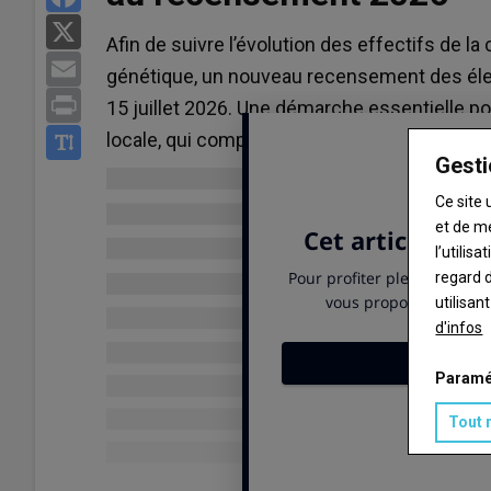
X
Afin de suivre l’évolution des effectifs de l
Email
génétique, un nouveau recensement des élev
Print
15 juillet 2026. Une démarche essentielle 
locale, qui comptait près de 8 500 animaux 
Gesti
Ce site 
et de m
l’utilis
regard d
utilisan
d'infos
Paramé
Tout 