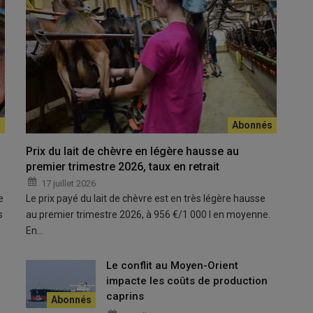
Prix du lait de chèvre en légère hausse au
aire recenser leurs animaux.
premier trimestre 2026, taux en retrait
17 juillet 2026
e
Le prix payé du lait de chèvre est en très légère hausse
hèvre du Rove
poursuit sa reconquête. Avec près de
8 500
s
au premier trimestre 2026, à 956 €/1 000 l en moyenne.
atique de Provence affiche une dynamique encourageante. Pour
En…
re des détenteurs et éleveurs de chèvres du Rove
est en
Le conflit au Moyen-Orient
re des Bouches-du-Rhône, l’enquête est réalisée tous les trois
impacte les coûts de production
 Les informations collectées permettront également d’éditer un
caprins
 faciliter les échanges de reproducteurs et maintenir la diversité