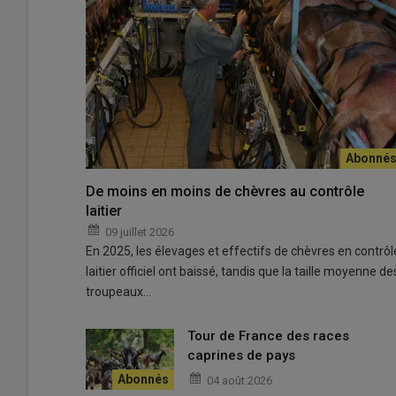
De moins en moins de chèvres au contrôle
Tous les détenteurs de chèvres du Rove sont invités à f
laitier
© D. Hardy
09 juillet 2026
En 2025, les élevages et effectifs de chèvres en contrôl
e
Après avoir frôlé l’extinction au cours du XX
siècle, la
c
laitier officiel ont baissé, tandis que la taille moyenne de
animaux recensés en 2023
, cette race locale emblém
troupeaux…
accompagner cette préservation, un nouveau
répertoi
cours de mise à jour.
Tour de France des races
Pilotée l’Institut de l’élevage et la Chambre d’agricultu
caprines de pays
ans afin de
suivre l’évolution des effectifs de la race
.
04 août 2026
annuaire partagé des éleveurs
, un outil précieux pour