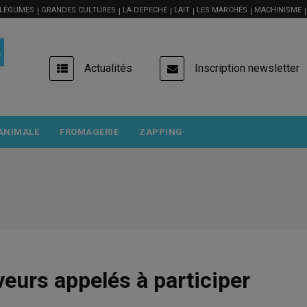
 LÉGUMES
GRANDES CULTURES
LA DEPECHE
LAIT
LES MARCHÉS
MACHINISME
USER
Actualités
Inscription newsletter
ACCOUNT
MENU
ANIMALE
FROMAGERIE
ZAPPING
veurs appelés à participer