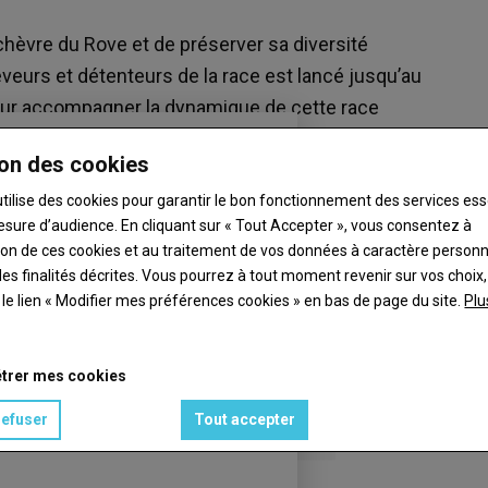
a chèvre du Rove et de préserver sa diversité
eurs et détenteurs de la race est lancé jusqu’au
pour accompagner la dynamique de cette race
en 2023.
on des cookies
utilise des cookies pour garantir le bon fonctionnement des services ess
esure d’audience. En cliquant sur « Tout Accepter », vous consentez à
ation de ces cookies et au traitement de vos données à caractère person
es finalités décrites. Vous pourrez à tout moment revenir sur vos choix,
t le lien « Modifier mes préférences cookies » en bas de page du site.
Plu
trer mes cookies
refuser
Tout accepter