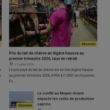
Prix du lait de chèvre en légère hausse au
aire recenser leurs animaux.
premier trimestre 2026, taux en retrait
17 juillet 2026
e
Le prix payé du lait de chèvre est en très légère hausse
hèvre du Rove
poursuit sa reconquête. Avec près de
8 500
s
au premier trimestre 2026, à 956 €/1 000 l en moyenne.
atique de Provence affiche une dynamique encourageante. Pour
En…
re des détenteurs et éleveurs de chèvres du Rove
est en
Le conflit au Moyen-Orient
re des Bouches-du-Rhône, l’enquête est réalisée tous les trois
impacte les coûts de production
 Les informations collectées permettront également d’éditer un
caprins
 faciliter les échanges de reproducteurs et maintenir la diversité