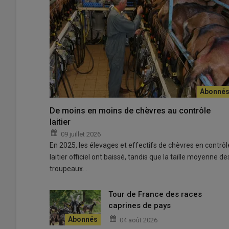
De moins en moins de chèvres au contrôle
Tous les détenteurs de chèvres du Rove sont invités à f
laitier
© D. Hardy
09 juillet 2026
En 2025, les élevages et effectifs de chèvres en contrôl
e
Après avoir frôlé l’extinction au cours du XX
siècle, la
c
laitier officiel ont baissé, tandis que la taille moyenne de
animaux recensés en 2023
, cette race locale emblém
troupeaux…
accompagner cette préservation, un nouveau
répertoi
cours de mise à jour.
Tour de France des races
Pilotée l’Institut de l’élevage et la Chambre d’agricultu
caprines de pays
ans afin de
suivre l’évolution des effectifs de la race
.
04 août 2026
annuaire partagé des éleveurs
, un outil précieux pour