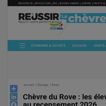
MENU
Aller
REUSSIR.FR
APICULTURE
BIO
BOVINS VIANDE
CHÈVRE
FRUITS &
FILIÈRE
au
contenu
principal
ÉCONOMIE & SOCIÉTÉ
ÉLEVAGE
SANTÉ 
Accueil
/
Élevage
/
Rove
Share
Chèvre du Rove : les éle
LinkedIn
au recensement 2026
Facebook