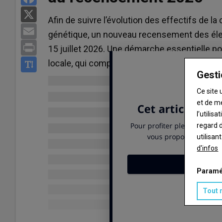
X
Afin de suivre l’évolution des effectifs de l
Email
génétique, un nouveau recensement des élev
Print
15 juillet 2026. Une démarche essentielle 
locale, qui comptait près de 8 500 animaux 
Gesti
Ce site 
et de m
l’utilis
regard d
utilisan
d'infos
Paramé
Tout 