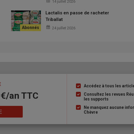
14 juillet 2026
Lactalis en passe de racheter
Triballat
ne
24 juillet 2026
énéalogique de la race, indispensable au maintien du code race
és à répondre à l’enquête avant le 15 juillet 2026. Le
btenu au format PDF sur demande auprès de Thelma Gaillard
E
et moins d’éleveurs
Accédez à tous les articl
Liste
70€/an TTC
à
Consultez les revues Réu
les supports
puce
Ne manquez aucune inform
E
Chèvre