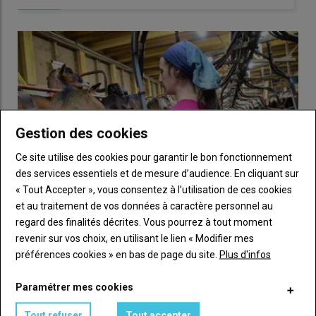
Gestion des cookies
Ce site utilise des cookies pour garantir le bon fonctionnement
des services essentiels et de mesure d’audience. En cliquant sur
« Tout Accepter », vous consentez à l’utilisation de ces cookies
et au traitement de vos données à caractère personnel au
regard des finalités décrites. Vous pourrez à tout moment
revenir sur vos choix, en utilisant le lien « Modifier mes
Prix du lait de chèvre en légère hausse au premier
préférences cookies » en bas de page du site.
Plus d'infos
trimestre 2026, taux en retrait
17 juillet 2026
Paramétrer mes cookies
Le prix payé du lait de chèvre est en très légère hausse au
premier trimestre 2026, à 956 €/1 000 l en moyenne. En…
Tout refuser
Tout accepter