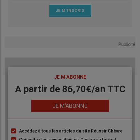
Publicité
TITRE
JE M'ABONNE
Body
A partir de 86,70€/an TTC
Lien
JE M'ABONNE
Accédez à tous les articles du site Réussir Chèvre
Liste
à
Consultez les revues Réussir Chèvre au format