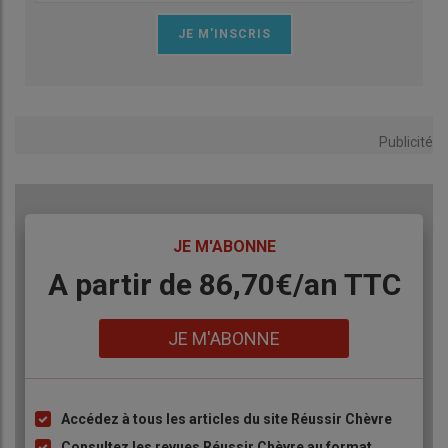
Publicité
TITRE
JE M'ABONNE
Body
A partir de 86,70€/an TTC
Lien
JE M'ABONNE
Accédez à tous les articles du site Réussir Chèvre
Liste
à
Consultez les revues Réussir Chèvre au format