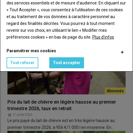
des services essentiels et de mesure d’audience. En cliquant sur
« Tout Accepter », vous consentez à l’utilisation de ces cookies
et au traitement de vos données à caractère personnel au
regard des finalités décrites. Vous pourrez à tout moment
revenir sur vos choix, en utilisant le lien « Modifier mes
préférences cookies » en bas de page du site.
Plus d'infos
Paramétrer mes cookies
Tout refuser
Tout accepter
Prix du lait de chèvre en légère hausse au premier
trimestre 2026, taux en retrait
17 juillet 2026
Le prix payé du lait de chèvre est en très légère hausse au
premier trimestre 2026, à 956 €/1 000 l en moyenne. En…