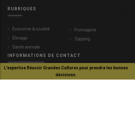
RUBRIQUES
Économie & société
Fromagerie
Élevage
Zapping
Santé animale
INFORMATIONS DE CONTACT
L'expertise Réussir Grandes Cultures pour prendre les bonnes
décisions.
lachevre@idele.fr
Je découvre
149, rue de Bercy
75595 Paris Cedex 12
+33 (0)1 40 04 52 45
© Réussir 2026 - Tous droits réservés