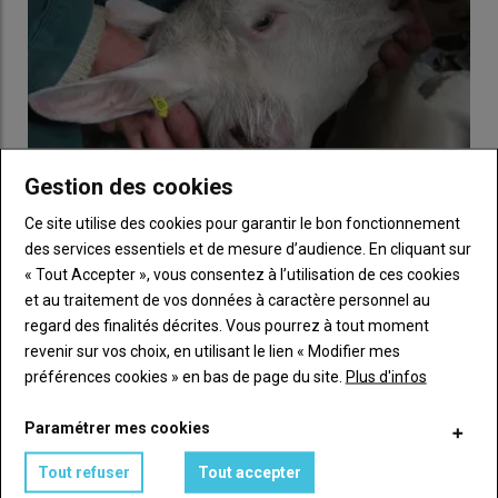
Gestion des cookies
Ce site utilise des cookies pour garantir le bon fonctionnement
des services essentiels et de mesure d’audience. En cliquant sur
La maladie des abcès chez les chèvres
« Tout Accepter », vous consentez à l’utilisation de ces cookies
18 mai 2020
et au traitement de vos données à caractère personnel au
Les abcès caséeux ou à microcoque de Morel gênent bien des
regard des finalités décrites. Vous pourrez à tout moment
élevages de chèvres sans qu’il n’y ait de…
revenir sur vos choix, en utilisant le lien « Modifier mes
préférences cookies » en bas de page du site.
Plus d'infos
Paramétrer mes cookies
Tout refuser
Tout accepter