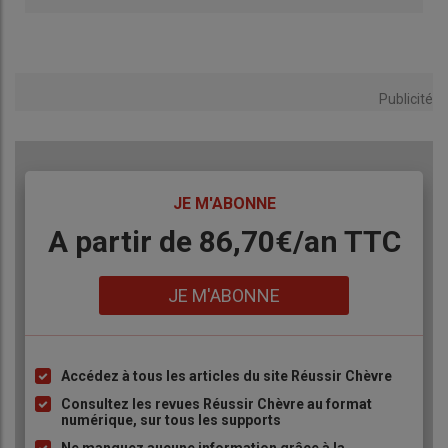
Publicité
TITRE
JE M'ABONNE
Body
A partir de 86,70€/an TTC
Lien
JE M'ABONNE
Accédez à tous les articles du site Réussir Chèvre
Liste
à
Consultez les revues Réussir Chèvre au format
numérique, sur tous les supports
puce
Ne manquez aucune information grâce à la