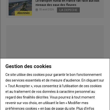
Le transport fluvial en France fait face aux bas
proposition de loi prévoit de passer à
40 milligrammes à partir
niveaux des eaux des fleuves
de 2027
, puis 20 milligrammes à partir de 2030.
05 août 2026
LA DEPECHE
Lire aussi :
Cadmium : que recommande l’Anses
sur les engrais pour freiner la surexposition de la
population française ?
Gestion des cookies
Ce site utilise des cookies pour garantir le bon fonctionnement
des services essentiels et de mesure d’audience. En cliquant sur
« Tout Accepter », vous consentez à l’utilisation de ces cookies
Publicité
et au traitement de vos données à caractère personnel au
regard des finalités décrites. Vous pourrez à tout moment
revenir sur vos choix, en utilisant le lien « Modifier mes
LES PLUS LUS
préférences cookies » en bas de page du site.
Plus d'infos