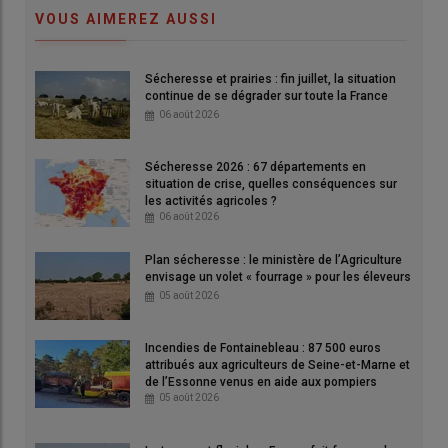
VOUS AIMEREZ AUSSI
Sécheresse et prairies : fin juillet, la situation
Le texte, visant à réduire l’exposition de la population au métal
continue de se dégrader sur toute la France
lourd en ciblant les engrais, pourrait être examiné pour la
06 août 2026
semaine du 1er juin.
© Assemblée nationale (2024)
Sécheresse 2026 : 67 départements en
situation de crise, quelles conséquences sur
les activités agricoles ?
« Une première victoire contre le cadmium ! », se félicite le
06 août 2026
député écologiste Benoît Biteau
le 12 mai sur le réseau social
LinkedIn
, après que sa
proposition de loi
sur le cadmium
Plan sécheresse : le ministère de l’Agriculture
envisage un volet « fourrage » pour les éleveurs
ait été inscrite à l’agenda de l’Assemblée nationale. Le texte,
05 août 2026
visant à
réduire l’exposition de la population au métal lourd
en ciblant les
engrais
, pourrait être examiné pour la
er
Incendies de Fontainebleau : 87 500 euros
semaine du 1
juin
. Il contient un article unique, qui prévoit
attribués aux agriculteurs de Seine-et-Marne et
d’appliquer les recommandations de l’Anses
sur la teneur
de l’Essonne venus en aide aux pompiers
maximale de cadmium (Cd) dans les
engrais minéraux
05 août 2026
phosphatés
. Actuellement à
90 milligrammes de Cd par
kilogramme d’anhydride phosphorique
(P
O
) en France, la
2
5