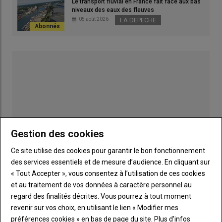
Le transport fluvial en France fait face aux bas
proposition de loi prévoit de passer à
40 milligrammes à partir
niveaux des eaux des fleuves
de 2027
, puis 20 milligrammes à partir de 2030.
05 août 2026
LA DEPECHE
Lire aussi :
Cadmium : que recommande l’Anses
sur les engrais pour freiner la surexposition de la
population française ?
Gestion des cookies
Ce site utilise des cookies pour garantir le bon fonctionnement
des services essentiels et de mesure d’audience. En cliquant sur
« Tout Accepter », vous consentez à l’utilisation de ces cookies
Publicité
et au traitement de vos données à caractère personnel au
regard des finalités décrites. Vous pourrez à tout moment
revenir sur vos choix, en utilisant le lien « Modifier mes
LES PLUS LUS
préférences cookies » en bas de page du site.
Plus d'infos