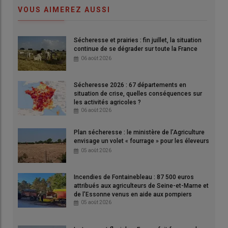
VOUS AIMEREZ AUSSI
Sécheresse et prairies : fin juillet, la situation
Le texte, visant à réduire l’exposition de la population au métal
continue de se dégrader sur toute la France
lourd en ciblant les engrais, pourrait être examiné pour la
06 août 2026
semaine du 1er juin.
© Assemblée nationale (2024)
Sécheresse 2026 : 67 départements en
situation de crise, quelles conséquences sur
les activités agricoles ?
« Une première victoire contre le cadmium ! », se félicite le
06 août 2026
député écologiste Benoît Biteau
le 12 mai sur le réseau social
LinkedIn
, après que sa
proposition de loi
sur le cadmium
Plan sécheresse : le ministère de l’Agriculture
envisage un volet « fourrage » pour les éleveurs
ait été inscrite à l’agenda de l’Assemblée nationale. Le texte,
05 août 2026
visant à
réduire l’exposition de la population au métal lourd
en ciblant les
engrais
, pourrait être examiné pour la
er
Incendies de Fontainebleau : 87 500 euros
semaine du 1
juin
. Il contient un article unique, qui prévoit
attribués aux agriculteurs de Seine-et-Marne et
d’appliquer les recommandations de l’Anses
sur la teneur
de l’Essonne venus en aide aux pompiers
maximale de cadmium (Cd) dans les
engrais minéraux
05 août 2026
phosphatés
. Actuellement à
90 milligrammes de Cd par
kilogramme d’anhydride phosphorique
(P
O
) en France, la
2
5