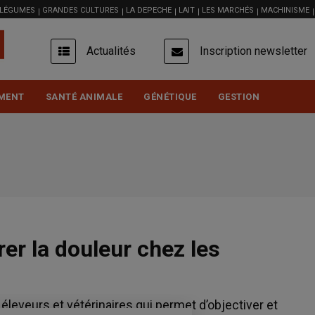
 LÉGUMES
GRANDES CULTURES
LA DEPECHE
LAIT
LES MARCHÉS
MACHINISME
USER
Actualités
Inscription newsletter
ACCOUNT
MENU
MENT
SANTÉ ANIMALE
GÉNÉTIQUE
GESTION
er la douleur chez les
éleveurs et vétérinaires qui permet d’objectiver et