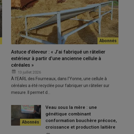
ait à chaque étape en comparaison de l'animal qu'on observe
score de douleur est calculé.
Astuce d’éleveur : « J’ai fabriqué un râtelier
extérieur à partir d’une ancienne cellule à
 aux vétérinaires qui vise à mieux évaluer la douleur des
céréales »
ar l
’école nationale vétérinaire de Nantes
(Oniris) et
Ceva
13 juillet 2026
ogle Play ou Appstore.
À l’EARL des Fourneaux, dans l’Yonne, une cellule à
 et validées par un panel d’experts, des signes de douleur
céréales a été recyclée pour fabriquer un râtelier sur
 l’Ecole nationale vétérinaire de Nantes lors d’un webinaire
mesure. Il permet d…
 avec CAP douleur et la SNGTV (société nationale des
épertoriées dans Bovisensor sont variées :
mammites
,
Veau sous la mère : une
trices ou chirurgies comme la
césarienne
et la
laparatomie
,
génétique combinant
écifique a été construite. L’application permet aussi d’évaluer
conformation bouchère précoce,
croissance et production laitière