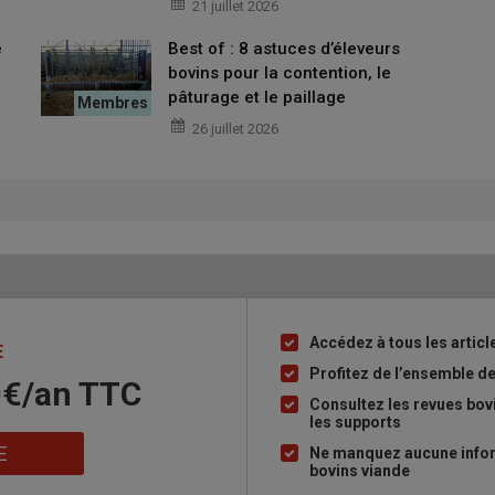
21 juillet 2026
e
Best of : 8 astuces d’éleveurs
ébourgeonnage des veaux, combiner anesthésie et anti-
bovins pour la contention, le
pâturage et le paillage
26 juillet 2026
 l'animal qu'on observe avec des schémas ou images. En une
e Raphaël Gatteo. Soit le score est léger, entre 1 et 3, et
 24 heures, soit le score est de 4 ou 5 et un
traitement anti-
aussi une réévaluation de la douleur dans les 24 heures. Si le
lai. L’appli permet de retrouver l’historique des scores pour
 fine des animaux, objectivée et répétable puisqu’avec toujours la
aire
est également prévue.
Accédez à tous les articl
Liste
E
à
Profitez de l’ensemble de
 charge la douleur lors d’une césarienne
0€/an​ TTC
puce
Consultez les revues bov
les supports
E
Ne manquez aucune inform
bovins viande
ment la position et les mouvements de la tête, des oreilles