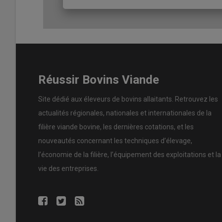
et de la queue, l’attention à l’environnement et l’att
debout prolongée, la posture avec écartement des m
bat les flancs, le dos voussé… Par exemple pour les t
: douleur à la percussion du thorax, difficulté à respi
d’activité, cornage (bruit qui se produit lors de la r
la diarrhée chez le veau, c’est la présence d’un ab
fréquents, du ténesme (spasmes pour évacuer la bo
Réussir Bovins Viande
la queue très rapide.
Site dédié aux éleveurs de bovins allaitants. Retrouvez les
actualités régionales, nationales et internationales de la
filière viande bovine, les dernières cotations, et les
nouveautés concernant les techniques d’élevage,
l’économie de la filière, l’équipement des exploitations et la
vie des entreprises.