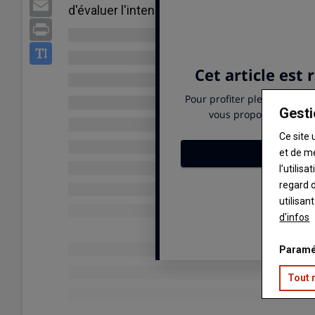
Email
d'évaluer l'intensité de la douleur, et donne d
Print
Gesti
Ce site 
et de m
l’utilis
regard d
utilisan
d'infos
Paramé
Tout 