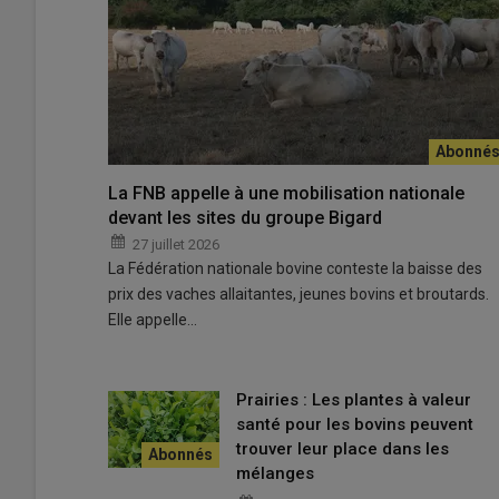
L’évaluation de la douleur avec l'appli Bovisensor se f
avec des schémas ou images. En une minute environ, un 
© Réussir
La FNB appelle à une mobilisation nationale
devant les sites du groupe Bigard
Bovisensor
est une application destinée aux éleveurs et
27 juillet 2026
bovins et obtenir des conseils pour la soulager. Conçue p
La Fédération nationale bovine conteste la baisse des
Santé animale
, elle est gratuite, à télécharger dans Go
prix des vaches allaitantes, jeunes bovins et broutards.
« Bovisensor repose sur des grilles de notation, élaborées
Elle appelle…
observés sur les bovins »
, a présenté Raphaël Guatteo de
organisé en juin par Ceva Santé animale en partenariat
groupements techniques vétérinaires). Les affections r
Prairies : Les plantes à valeur
troubles respiratoires
ou digestifs, affections locomo
santé pour les bovins peuvent
l'écornage ou la
castration
. Pour chacune, une grille sp
trouver leur place dans les
une douleur dont on ne connait pas l’origine.
mélanges