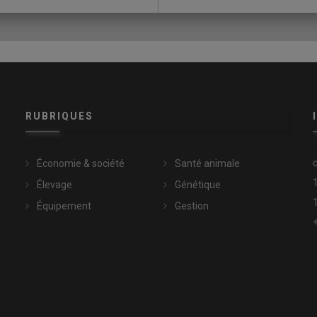
itude à l’approche de l’éleveur, une position couchée ou
embres ou piétinement, des vocalisations, un animal qui
roubles respiratoires, cinq signes de douleur ont été retenus
rer en position couchée qui oblige à rester debout, baisse
espiration), position maintenue avec les coudes écartés. Pour
domen tendu, de postérieurs campés, des couchages
use), le bruxisme (grincement de dents) ou mouvement de
RUBRIQUES
Économie & société
Santé animale
Élevage
Génétique
Équipement
Gestion