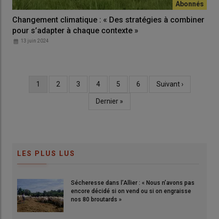
Changement climatique : « Des stratégies à combiner
pour s’adapter à chaque contexte »
13 juin 2024
Page
1
Page
2
Page
3
Page
4
Page
5
Page
6
Page
Suivant ›
Pagination
courante
suivante
Dernière
Dernier »
page
LES PLUS LUS
Sécheresse dans l’Allier : « Nous n’avons pas
encore décidé si on vend ou si on engraisse
nos 80 broutards »