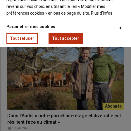
14 août 2025
revenir sur vos choix, en utilisant le lien « Modifier mes
Le cirphis ou chenille des prairies pullule cette année dans les
préférences cookies » en bas de page du site.
Plus d'infos
Pyrénées-Atlantiques. Début août, les dégâts…
Paramétrer mes cookies
Tout refuser
Tout accepter
Dans l’Aude, « notre parcellaire étagé et diversifié est
résilient face au climat »
09 juin 2025