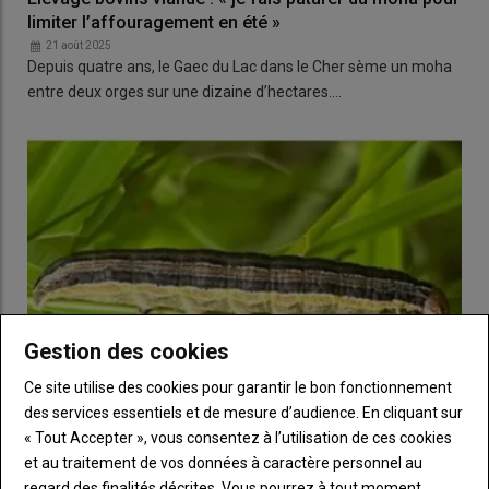
limiter l’affouragement en été »
21 août 2025
Depuis quatre ans, le Gaec du Lac dans le Cher sème un moha
entre deux orges sur une dizaine d’hectares.…
Gestion des cookies
Ce site utilise des cookies pour garantir le bon fonctionnement
des services essentiels et de mesure d’audience. En cliquant sur
« Tout Accepter », vous consentez à l’utilisation de ces cookies
Pyrénées-Atlantiques : la chenille des prairies cause
et au traitement de vos données à caractère personnel au
des dégâts majeurs
regard des finalités décrites. Vous pourrez à tout moment