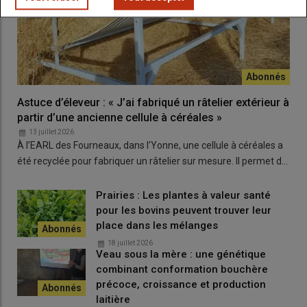
Lire aussi :
Astuce d’éleveur : « J’ai conçu et
fabriqué un parc de contention pour mes veaux »
Si l’ébourgeonnage est réalisé sur des veaux de moins de
quatre semaines, l’
anesthésie
n’est pas obligatoire. Toutefois,
Astuce d’éleveur : « J’ai fabriqué un râtelier extérieur à
elle reste vivement conseillée.
« Rien ne dit que les veaux de
partir d’une ancienne cellule à céréales »
moins de quatre semaines souffrent moins que les autres »
,
13 juillet 2026
alerte Boris Boubet.
À l’EARL des Fourneaux, dans l’Yonne, une cellule à céréales a
été recyclée pour fabriquer un râtelier sur mesure. Il permet d…
« Prendre en charge la douleur, c’est bénéfique pour la
relation
homme-animal,
le veau appréhendera moins son éleveur, la
Prairies : Les plantes à valeur santé
relation sera meilleure tout au long de sa carrière, et c’est
pour les bovins peuvent trouver leur
fondamental »
, remarque aussi Florent Auguste, vétérinaire et
place dans les mélanges
membre du SNGTV dans une vidéo réalisée pour Interbev.
18 juillet 2026
Veau sous la mère : une génétique
combinant conformation bouchère
Réaliser l’écornage des veaux entre
précoce, croissance et production
deux et quatre semaines
laitière