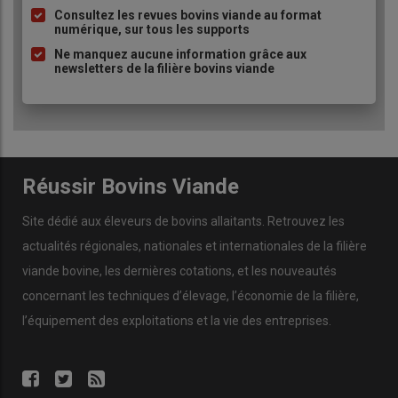
une seule fois, réaliser une injection d’anesthésique général en
Consultez les revues bovins viande au format
numérique, sur tous les supports
intramusculaire, relâcher les veaux puis réaliser l’ébourgeonnage
une fois qu’ils sont endormis, dans la paille. »
Ne manquez aucune information grâce aux
newsletters de la filière bovins viande
La nécessité d'utiliser une cage de
contention
Attention, dans le cas d’une anesthésie locale, il est nécessaire
d’utiliser une
cage de
contention
adaptée, avec un système
Réussir Bovins Viande
anti-recul et un anneau pour bloquer la tête du veau lors de
l’ébourgeonnage.
Site dédié aux éleveurs de bovins allaitants. Retrouvez les
actualités régionales, nationales et internationales de la filière
viande bovine, les dernières cotations, et les nouveautés
Lire aussi :
Astuce d’éleveur : « J’ai fabriqué une
concernant les techniques d’élevage, l’économie de la filière,
cage portée pour les veaux naissant en plein air »
l’équipement des exploitations et la vie des entreprises.
Mieux vaut être accompagné pour
apprendre l'ébourgeonnage des veaux