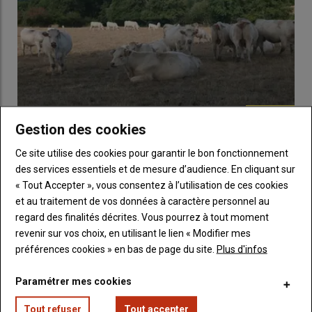
7 à 9 heures de douleur après l'écornage
du veau si ce n’est plus
« Lors de l’
ébourgeonnage
d’un veau, coexistent une douleur
immédiate, et une douleur différée »,
explique Boris Boubet,
docteur vétérinaire et directeur du GDS de la Creuse. La douleur
persiste généralement entre 7 et 9 heures après l’intervention,
mais peut également durer plus longtemps.
Gestion des cookies
La FNB appelle à une mobilisation nationale devant
Ce site utilise des cookies pour garantir le bon fonctionnement
les sites du groupe Bigard
Administrer un anesthésiant et un anti-
des services essentiels et de mesure d’audience. En cliquant sur
27 juillet 2026
inflammatoire avant l'écornage des veaux
La Fédération nationale bovine conteste la baisse des prix des
« Tout Accepter », vous consentez à l’utilisation de ces cookies
vaches allaitantes, jeunes bovins et broutards. Elle appelle…
et au traitement de vos données à caractère personnel au
Pour prendre en charge cette douleur, et éviter que les
veaux
regard des finalités décrites. Vous pourrez à tout moment
souffrent, il est recommandé de coupler l’administration d’un
revenir sur vos choix, en utilisant le lien « Modifier mes
anesthésiant, pour la douleur immédiate, et d’un
anti-
préférences cookies » en bas de page du site.
Plus d'infos
inflammatoire non stéroïdien
, pour la douleur différée. Les
deux doivent être administrés environ 15 minutes avant
Paramétrer mes cookies
l’
écornage des veaux
, pour garantir leur efficacité.
Tout refuser
Tout accepter