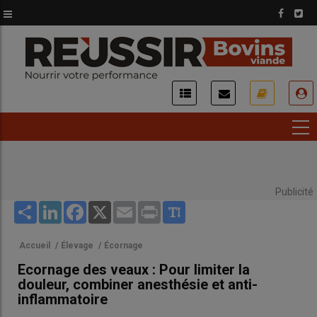
Aller
au
contenu
principal
USER
ACCOUNT
MENU
Publicité
Share
LinkedIn
Facebook
X
Email
Print
Accueil
/
Élevage
/
Écornage
Ecornage des veaux : Pour limiter la
douleur, combiner anesthésie et anti-
inflammatoire