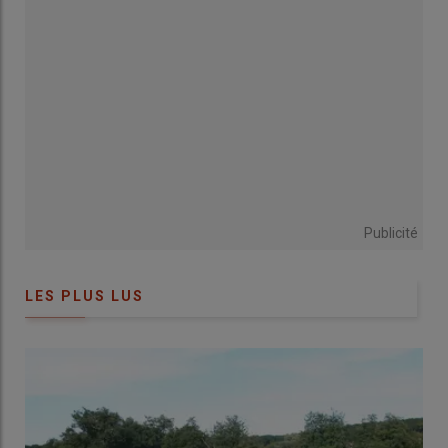
Mieux vaut être accompagné pour apprendre
l'ébourgeonnage des veaux
Préférer l’ébourgeonnage thermique
L'ébourgeonnage par application d’une pâte
caustique
L'ébourgeonnage avec un écorneur thermique
Les étapes de l’ébourgeonnage des veaux
Cinq vidéos sur l’écornage des veaux
Publicité
LES PLUS LUS
L'écornage des veaux, dit aussi
l’ébourgeonnage, peux générer des
douleurs persistantes