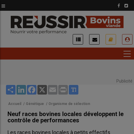
Aller
au
contenu
principal
USER
ACCOUNT
MENU
Publicité
Share
LinkedIn
Facebook
X
Email
Print
Accueil
/
Génétique
/
Organisme de sélection
Neuf races bovines locales développent le
contrôle de performances
Les races bovines locales à petits effectifs