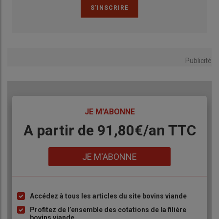
Publicité
TITRE
JE M'ABONNE
Body
A partir de 91,80€/an​ TTC
Lien
JE M'ABONNE
Accédez à tous les articles du site bovins viande
Liste
à
Profitez de l’ensemble des cotations de la filière
bovins viande