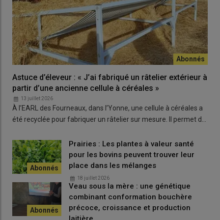
Lire aussi :
La vache lourdaise : la renaissance
d’une race bovine menacée
Astuce d’éleveur : « J’ai fabriqué un râtelier extérieur à
partir d’une ancienne cellule à céréales »
13 juillet 2026
À l’EARL des Fourneaux, dans l’Yonne, une cellule à céréales a
été recyclée pour fabriquer un râtelier sur mesure. Il permet d…
Prairies : Les plantes à valeur santé
pour les bovins peuvent trouver leur
place dans les mélanges
18 juillet 2026
Veau sous la mère : une génétique
combinant conformation bouchère
précoce, croissance et production
laitière