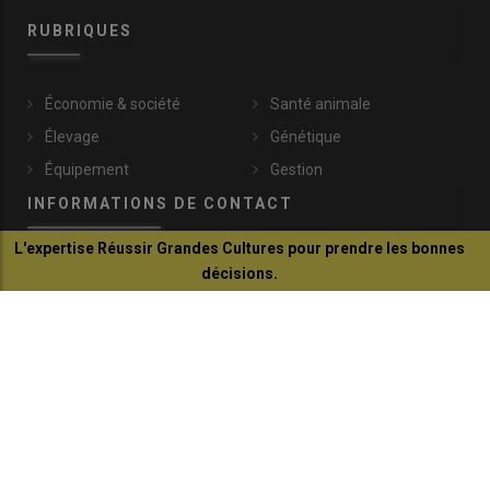
RUBRIQUES
Économie & société
Santé animale
Élevage
Génétique
Équipement
Gestion
INFORMATIONS DE CONTACT
L'expertise Réussir Grandes Cultures pour prendre les bonnes
décisions.
communication@reussir.fr
Je découvre
1 Rue Léopold Sédar-Senghor
14460 Colombelles
+33 (0)2 31 35 87 28
© Réussir 2026 - Tous droits réservés