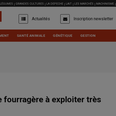
 LÉGUMES
GRANDES CULTURES
LA DEPECHE
LAIT
LES MARCHÉS
MACHINISME
USER
Actualités
Inscription newsletter
ACCOUNT
MENU
MENT
SANTÉ ANIMALE
GÉNÉTIQUE
GESTION
 fourragère à exploiter très