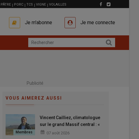
PÂTRE
PORC
TCS
VIGNE
VOLAILLES
Je m'abonne
Je me connecte
Publicité
VOUS AIMEREZ AUSSI
Vincent Cailliez, climatologue
sur le grand Massif central : «
2026 est une année du type de
07 août 2026
celles qui seront de plus en plus