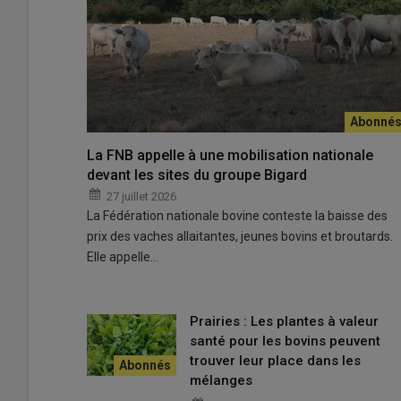
Lorsque ses feuilles sont jeunes, le dactyle est appéten
La FNB appelle à une mobilisation nationale
© S. Champion
devant les sites du groupe Bigard
27 juillet 2026
La Fédération nationale bovine conteste la baisse des
« Le dactyle est la graminée qui résiste le mieux
prix des vaches allaitantes, jeunes bovins et broutards.
Le dactyle, la graminée qui produit le plus de pro
Elle appelle…
Le dactyle c’est 193g/kg MS pour du fourrage 
Le dactyle, une mauvaise herbe ?
Le dactyle s’utilise en fauche et au pâturage
Au pâturage, revenir avec les animaux toutes 
Prairies : Les plantes à valeur
santé pour les bovins peuvent
Trois à quatre fauches par an pour le dactyle
trouver leur place dans les
En ensilage, il est préférable que le dactyle se
mélanges
Éviter de semer le dactyle en ligne