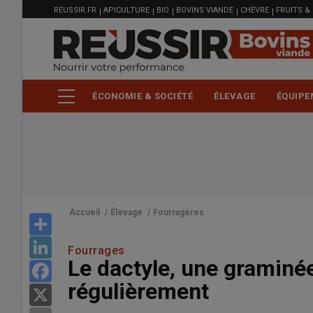
MENU
Aller
REUSSIR.FR
APICULTURE
BIO
BOVINS VIANDE
CHÈVRE
FRUITS &
FILIÈRE
au
contenu
principal
ÉCONOMIE & SOCIÉTÉ
ÉLEVAGE
ÉQUIPE
Accueil
/
Élevage
/
Fourragères
Share
LinkedIn
Fourrages
Le dactyle, une graminée
Facebook
régulièrement
X