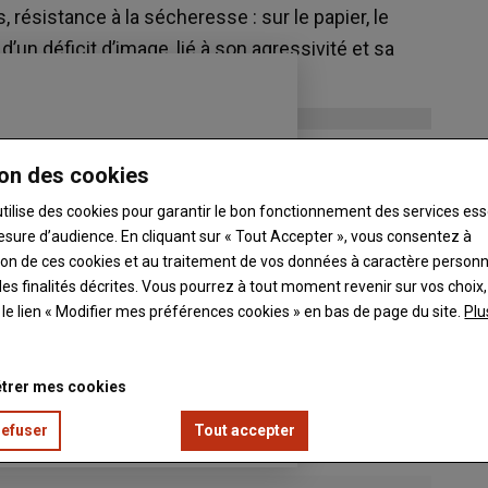
 résistance à la sécheresse : sur le papier, le
 d’un déficit d’image, lié à son agressivité et sa
ette graminée fourragère.
on des cookies
utilise des cookies pour garantir le bon fonctionnement des services ess
esure d’audience. En cliquant sur « Tout Accepter », vous consentez à
ation de ces cookies et au traitement de vos données à caractère person
es finalités décrites. Vous pourrez à tout moment revenir sur vos choix,
t le lien « Modifier mes préférences cookies » en bas de page du site.
Plu
trer mes cookies
refuser
Tout accepter