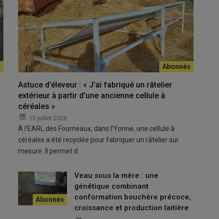
t au pâturage.
Astuce d’éleveur : « J’ai fabriqué un râtelier
extérieur à partir d’une ancienne cellule à
céréales »
13 juillet 2026
 à la sècheresse »
À l’EARL des Fourneaux, dans l’Yonne, une cellule à
téines à l’hectare
céréales a été recyclée pour fabriquer un râtelier sur
vert premier cycle
mesure. Il permet d…
les trois semaines
Veau sous la mère : une
génétique combinant
conformation bouchère précoce,
 retrouve en fond de silo
croissance et production laitière