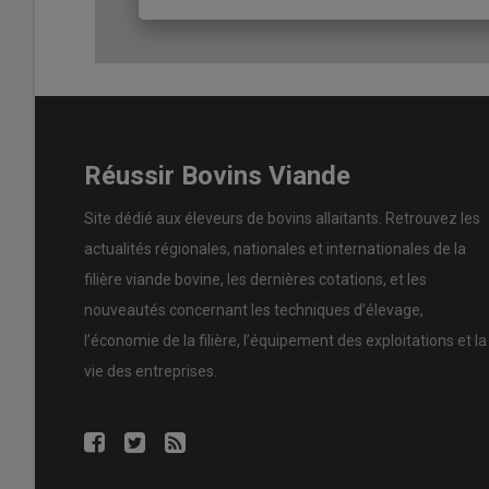
Antoine Bedel, chef produit fourragères chez RAGT.
Lire aussi :
Corrèze : « Déprimer le dactyle au pr
Ainsi, le dactyle est très adapté aux terrains séchants, s
Réussir Bovins Viande
saison de
pousse de l’herbe
. En revanche, comme cette 
faudra l’éviter dans les sols hydromorphes.
Site dédié aux éleveurs de bovins allaitants. Retrouvez les
actualités régionales, nationales et internationales de la
filière viande bovine, les dernières cotations, et les
Le dactyle, la graminée qui produ
nouveautés concernant les techniques d’élevage,
l’économie de la filière, l’équipement des exploitations et la
Le dactyle c’est 193g de protéines/kg
vie des entreprises.
Le dactyle, c’est aussi la graminée qui produit le plus de
premier cycle, selon les données de l’AFPF. Sa teneur e
autres graminées.
Autre avantage, le dactyle n’est pas remontant.
« S’il e