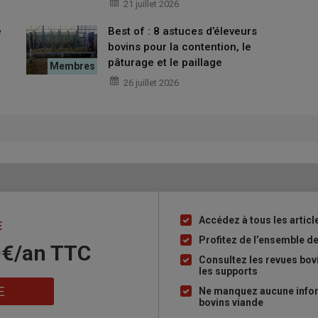
 les éléments semeurs
21 juillet 2026
e
Best of : 8 astuces d’éleveurs
s de la prairie
bovins pour la contention, le
…
pâturage et le paillage
26 juillet 2026
xploitation
elles variétés de dactyle
scription de variétés moins agressives
Accédez à tous les articl
Liste
E
à
Profitez de l’ensemble de
0€/an​ TTC
 résiste le mieux à la sècheresse »
puce
Consultez les revues bov
les supports
eresse
, décroche le moins en production et redémarre le plus
E
Ne manquez aucune inform
de l’association wallonne Fourrages Mieux.
« Son
système
bovins viande
 profondeur et de passer les périodes très sèches »,
ajoute