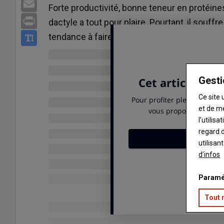
Email
Forte productivité, bonne teneur en protéines,
Print
dactyle a tout pour plaire. Pourtant, il souffre
tendance à faire des touffes. Le point sur c
Gesti
Ce site 
et de m
l’utilis
regard d
utilisan
d'infos
Paramé
Tout 