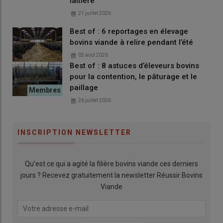
laitière
Lire aussi :
Prairies : « Nous semons le même
mélange multiespèces sur toutes les parcelles »
21 juillet 2026
Best of : 6 reportages en élevage
bovins viande à relire pendant l’été
02 août 2026
1
ainsi que par Herbe et Fourrages Centre-Val de Loire,
Best of : 8 astuces d’éleveurs bovins
Vegepolys Valley, Avenirs Prairies et la Région Centre-Val de
pour la contention, le pâturage et le
Loire
paillage
26 juillet 2026
INSCRIPTION NEWSLETTER
Qu’est ce qui a agité la filière bovins viande ces derniers
jours ? Recevez gratuitement la newsletter Réussir Bovins
Viande