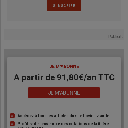
Publicité
TITRE
JE M'ABONNE
Body
A partir de 91,80€/an​ TTC
Lien
JE M'ABONNE
Accédez à tous les articles du site bovins viande
Liste
à
Profitez de l’ensemble des cotations de la filière