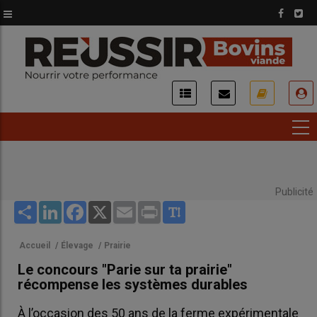
Aller
au
contenu
principal
USER
ACCOUNT
MENU
Publicité
Share
LinkedIn
Facebook
X
Email
Print
Accueil
/
Élevage
/
Prairie
Le concours "Parie sur ta prairie"
récompense les systèmes durables
À l’occasion des 50 ans de la ferme expérimentale