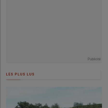
le temps. Lors des visites, le jury voulait aussi comprendre la
cohérence
entre les
objectifs
de l’éleveur et l’impact des
pratiques
sur le long terme. Tout cela devait se percevoir dans
la parcelle.
Une prairie adaptée aux objectifs de
l’éleveur
Publicité
LES PLUS LUS