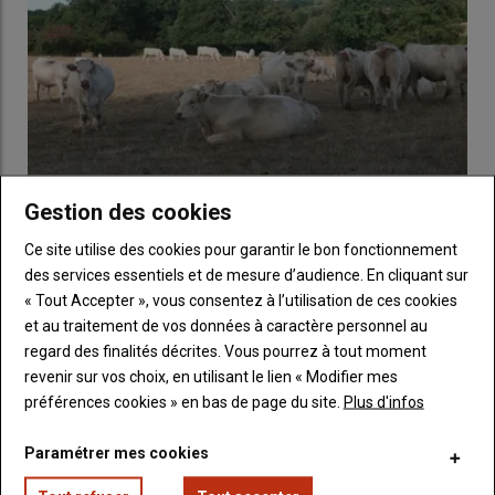
Gestion des cookies
La FNB appelle à une mobilisation nationale devant
Ce site utilise des cookies pour garantir le bon fonctionnement
les sites du groupe Bigard
des services essentiels et de mesure d’audience. En cliquant sur
27 juillet 2026
« Tout Accepter », vous consentez à l’utilisation de ces cookies
La Fédération nationale bovine conteste la baisse des prix des
Dans sa prairie de 8 ans, Benoit Rochereau récolte encore plus
et au traitement de vos données à caractère personnel au
vaches allaitantes, jeunes bovins et broutards. Elle appelle…
de 7 t de MS/ha avec une coupe et 3 passages de pâturage.
regard des finalités décrites. Vous pourrez à tout moment
© G. Chatel
revenir sur vos choix, en utilisant le lien « Modifier mes
préférences cookies » en bas de page du site.
Plus d'infos
Parmi les lauréats territoriaux, le Gaec Rochereau est éleveur
de limousines. L’objectif que s’est fixé Benoit Rochereau lors du
Paramétrer mes cookies
semis était simple : implanter une
prairie
qui permette de
fournir une
grosse première coupe
récoltée en
ensilage
puis