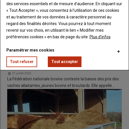
des services essentiels et de mesure d’audience. En cliquant sur
« Tout Accepter », vous consentez à l’utilisation de ces cookies
et au traitement de vos données à caractère personnel au
regard des finalités décrites. Vous pourrez à tout moment
revenir sur vos choix, en utilisant le lien « Modifier mes
préférences cookies » en bas de page du site.
Plus d'infos
Paramétrer mes cookies
La FNB appelle à une mobilisation nationale devant
Tout refuser
Tout accepter
les sites du groupe Bigard
27 juillet 2026
La Fédération nationale bovine conteste la baisse des prix des
Dans sa prairie de 8 ans, Benoit Rochereau récolte encore plus
vaches allaitantes, jeunes bovins et broutards. Elle appelle…
de 7 t de MS/ha avec une coupe et 3 passages de pâturage.
© G. Chatel
Parmi les lauréats territoriaux, le Gaec Rochereau est éleveur
de limousines. L’objectif que s’est fixé Benoit Rochereau lors du
semis était simple : implanter une
prairie
qui permette de
fournir une
grosse première coupe
récoltée en
ensilage
puis