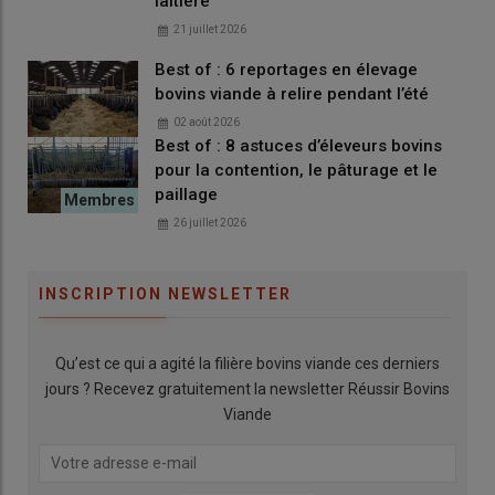
laitière
Lire aussi :
Prairies : « Nous semons le même
mélange multiespèces sur toutes les parcelles »
21 juillet 2026
Best of : 6 reportages en élevage
bovins viande à relire pendant l’été
02 août 2026
1
ainsi que par Herbe et Fourrages Centre-Val de Loire,
Best of : 8 astuces d’éleveurs bovins
Vegepolys Valley, Avenirs Prairies et la Région Centre-Val de
pour la contention, le pâturage et le
Loire
paillage
26 juillet 2026
INSCRIPTION NEWSLETTER
Qu’est ce qui a agité la filière bovins viande ces derniers
jours ? Recevez gratuitement la newsletter Réussir Bovins
Viande