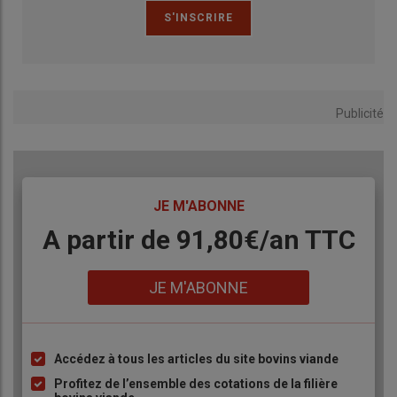
Publicité
TITRE
JE M'ABONNE
Body
A partir de 91,80€/an​ TTC
Lien
JE M'ABONNE
Accédez à tous les articles du site bovins viande
Liste
à
Profitez de l’ensemble des cotations de la filière