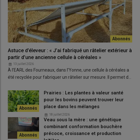
de valoriser les repousses au
pâturage
sur les trois cycles
suivants. Huit ans après son implantation, la prairie reste
dense, propre et productive avec environ 5 t de MS/ha
récoltées sur la première coupe puis encore 2 t de MS/ha
valorisées ensuite sur trois cycles de pâturage successifs.
Le mélange avait été construit autour de la fétuque élevée, le
Astuce d’éleveur : « J’ai fabriqué un râtelier extérieur à
dactyle, le RGA tétraploïde, le TV, le TB et le lotier corniculé. Le
partir d’une ancienne cellule à céréales »
jury a particulièrement apprécié la
complémentarité entre
13 juillet 2026
l’objectif de l’éleveur et le mélange choisi
: la
fétuque
À l’EARL des Fourneaux, dans l’Yonne, une cellule à céréales a
sécurise la production dans les zones
hydromorphes
, le
été recyclée pour fabriquer un râtelier sur mesure. Il permet d…
dactyle
apporte du
rendement
sur la première coupe et les
légumineuses
participent à l’
autonomie azotée
. Le lotier
Prairies : Les plantes à valeur santé
corniculé a quasiment disparu après huit ans, probablement
pour les bovins peuvent trouver leur
pénalisé par la concurrence des autres espèces et le poids de
place dans les mélanges
la première coupe.
18 juillet 2026
Veau sous la mère : une génétique
combinant conformation bouchère
précoce, croissance et production