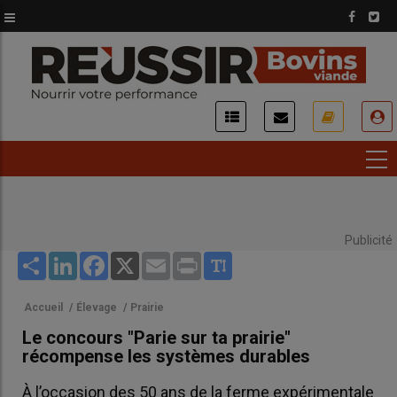
Aller
au
contenu
principal
USER
ACCOUNT
MENU
Publicité
Share
LinkedIn
Facebook
X
Email
Print
Accueil
/
Élevage
/
Prairie
Le concours "Parie sur ta prairie"
récompense les systèmes durables
À l’occasion des 50 ans de la ferme expérimentale