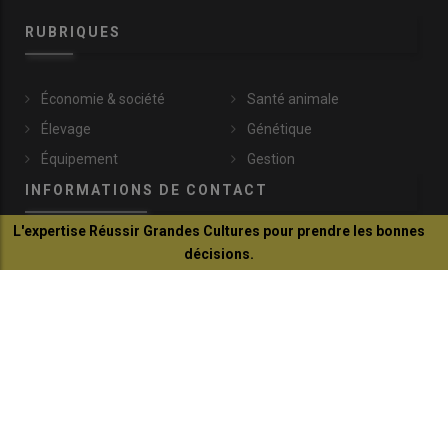
RUBRIQUES
Économie & société
Santé animale
Élevage
Génétique
Équipement
Gestion
INFORMATIONS DE CONTACT
L'expertise Réussir Grandes Cultures pour prendre les bonnes
décisions.
communication@reussir.fr
Je découvre
1 Rue Léopold Sédar-Senghor
14460 Colombelles
+33 (0)2 31 35 87 28
© Réussir 2026 - Tous droits réservés