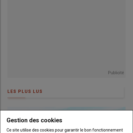
le temps. Lors des visites, le jury voulait aussi comprendre la
cohérence
entre les
objectifs
de l’éleveur et l’impact des
pratiques
sur le long terme. Tout cela devait se percevoir dans
la parcelle.
Une prairie adaptée aux objectifs de
l’éleveur
Publicité
LES PLUS LUS
Gestion des cookies
Ce site utilise des cookies pour garantir le bon fonctionnement