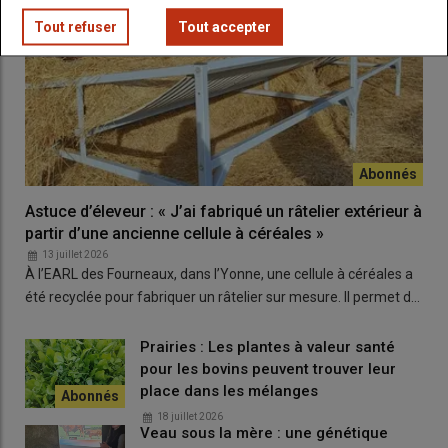
engraissées 100 % à l’herbe pâturée en été et à
Tout refuser
Tout accepter
l’automne ?
Astuce d’éleveur : « J’ai fabriqué un râtelier extérieur à
partir d’une ancienne cellule à céréales »
13 juillet 2026
À l’EARL des Fourneaux, dans l’Yonne, une cellule à céréales a
été recyclée pour fabriquer un râtelier sur mesure. Il permet d…
Prairies : Les plantes à valeur santé
pour les bovins peuvent trouver leur
place dans les mélanges
18 juillet 2026
Veau sous la mère : une génétique
Un lot de 17 couples mère-veau est conduit sur 9,5 ha répartis