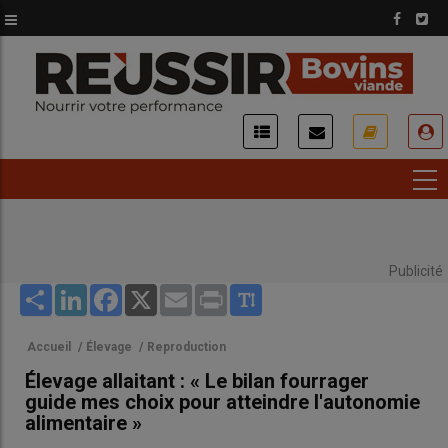
Aller
au
contenu
principal
USER
ACCOUNT
MENU
Publicité
Share
LinkedIn
Facebook
X
Email
Print
Accueil
/
Élevage
/
Reproduction
Élevage allaitant : « Le bilan fourrager
guide mes choix pour atteindre l'autonomie
alimentaire »