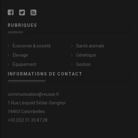
recours aux correcteurs azotés extérieurs reste exceptionnel. Je
n’en achète que lors de gros aléas climatiques ou quand je
manque de bon fourrage »
.
RUBRIQUES
Lire aussi :
Autonomie protéique : l’introduction
de méteil dans son assolement, une piste à
Économie & société
Santé animale
explorer
Élevage
Génétique
Équipement
Gestion
INFORMATIONS DE CONTACT
Fiche élevage
145 ha de SAU
communication@reussir.fr
Dont 120 hectares d’herbe : 91 ha de prairies
1 Rue Léopold Sédar-Senghor
permanentes, 25 ha de prairies multi espèces et 4 ha de
14460 Colombelles
luzerne
+33 (0)2 31 35 87 28
Et 25 ha de céréales : 8 ha de blé 5 ha de méteil grain,
6 ha d’orge et 6 ha de triticale