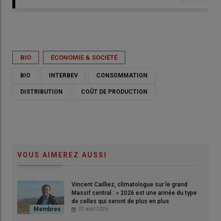
Publié le
jeu 30/04/2026 - 06:00
- Par
Sophie Bourgeois
BIO
ÉCONOMIE & SOCIÉTÉ
BIO
INTERBEV
CONSOMMATION
DISTRIBUTION
COÛT DE PRODUCTION
VOUS AIMEREZ AUSSI
Vincent Cailliez, climatologue sur le grand
Massif central : « 2026 est une année du type
de celles qui seront de plus en plus
Depuis le dernier trimestre 2025, la tendance est à la reprise
fréquentes »
07 août 2026
des ventes de viande bovine dans les GMS spécialisées bio.