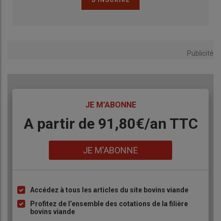
restauration collective se
développe bien
Publicité
TITRE
JE M'ABONNE
Body
A partir de 91,80€/an​ TTC
Lien
JE M'ABONNE
Accédez à tous les articles du site bovins viande
Liste
à
Profitez de l’ensemble des cotations de la filière
bovins viande
puce