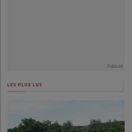
Lire aussi
:
Salon de l’agriculture 2026 : Unebio
renforce ses partenariats avec l’aval de la filière
viande bovine bio
« Sur le dernier trimestre 2025, on constate une tendance à la
reprise des ventes de viande bovine dans les GMS spécialisées
bio. En GMS généralistes, un bon signal est qu’enfin, les ventes
Publicité
arrêtent de baisser »
, présente Philippe Sellier, éleveur de
charolaises en
bio
en Normandie et président de la
commission bio d’Interbev. Ces dernières absorbaient 56 % des
LES PLUS LUS
volumes avant la crise, et avaient porté la solide croissance de
la consommation de viande bovine bio des années 2010. Ce
sont elles aussi qui ont précipité la crise de consommation en
réduisant l’offre de viande bovine bio dans les rayons plus vite
que la musique.