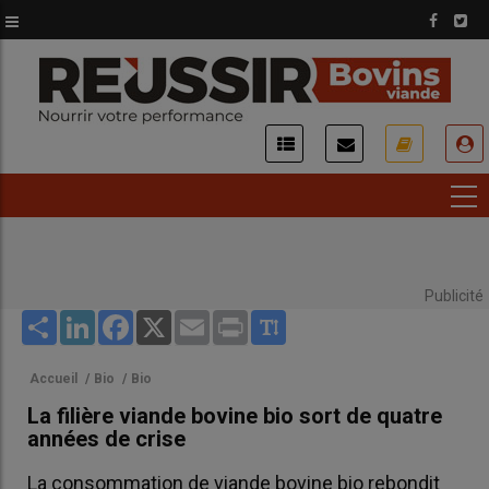
Aller
au
contenu
principal
USER
ACCOUNT
MENU
Publicité
Share
LinkedIn
Facebook
X
Email
Print
Accueil
/
Bio
/
Bio
La filière viande bovine bio sort de quatre
années de crise
La consommation de viande bovine bio rebondit