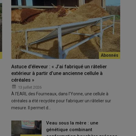
trement supplémentaire à faire par rapport à ma conduite
Astuce d’éleveur : « J’ai fabriqué un râtelier
extérieur à partir d’une ancienne cellule à
ord vert en
Dordogne
, ne demande plus les
mesures
céréales »
lle privilégie les
paiements pour services
13 juillet 2026
2018 dans le bassin-versant de la Dronne.
À l’EARL des Fourneaux, dans l’Yonne, une cellule à
céréales a été recyclée pour fabriquer un râtelier sur
 l’éleveuse y trouve un avantage financier et moins de
mesure. Il permet d…
ue j’engage mon exploitation avec des parcelles cibles et donc
pas d’enregistrement supplémentaire par rapport à ma conduite
Veau sous la mère : une
it 7 500 euros par an avec les MAE de la
PAC
, elle a atteint
génétique combinant
 changé aucune de ses pratiques et atteignait déjà le maximum