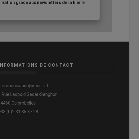
ation grâce aux newsletters de la filière
INFORMATIONS DE CONTACT
communication@reussir.fr
1 Rue Léopold Sédar-Senghor
14460 Colombelles
+33 (0)2 31 35 87 28