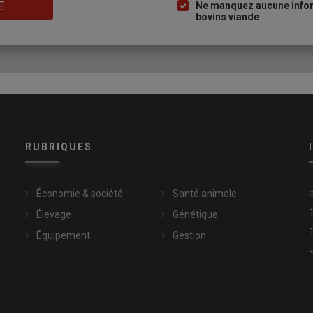
E
Ne manquez aucune inform
’entretien des haies bocagères en Vendée
bovins viande
des
PSE
: entre 2019 et 2024, l’Agence de l’eau Adour Garonne a
ifférentes pour un budget annuel de 7 millions d’euros. Pour
 an.
e à l’autre
RUBRIQUES
luer d’une année sur l’autre, et changer beaucoup de choses à
 la surface de son exploitation devait se trouver dans le
récédentes pour être éligible, le pourcentage est passé à 75 %
Économie & société
Santé animale
un peu, car j’ai 30 hectares hors du périmètre, donc ça m’a enlevé
Élevage
Génétique
Équipement
Gestion
u service de la qualité de l’eau