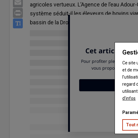
Email
agricoles vertueux. L’Agence de l’eau Adour
Print
système séduit-il les éleveurs de bovins vi
bassin de la Dronne ?
Gesti
Ce site 
et de m
l’utilis
regard d
utilisan
d'infos
Paramé
Tout 