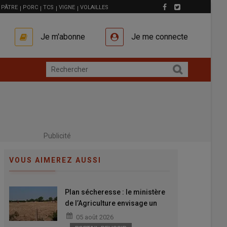
PÂTRE
PORC
TCS
VIGNE
VOLAILLES
Je m'abonne
Je me connecte
Publicité
VOUS AIMEREZ AUSSI
Plan sécheresse : le ministère
de l’Agriculture envisage un
volet « fourrage » pour les
05 août 2026
éleveurs