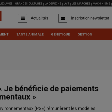
 LÉGUMES
GRANDES CULTURES
LA DEPECHE
LAIT
LES MARCHÉS
MACHINISME
USER
Actualités
Inscription newsletter
ACCOUNT
MENU
MENT
SANTÉ ANIMALE
GÉNÉTIQUE
GESTION
 « Je bénéficie de paiements
ementaux »
environnementaux (PSE) rémunèrent les modèles