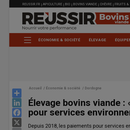
MENU
Aller
REUSSIR.FR
APICULTURE
BIO
BOVINS VIANDE
CHÈVRE
FRUITS &
FILIÈRE
au
contenu
principal
ÉCONOMIE & SOCIÉTÉ
ÉLEVAGE
ÉQUIPE
Accueil
/
Économie & société
/
Dordogne
Share
Élevage bovins viande :
LinkedIn
pour services environn
Facebook
X
Depuis 2018, les paiements pour services 