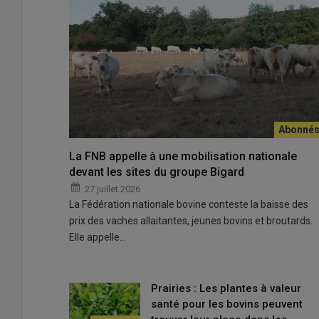
Susana Ciscares : « Avec les PSE, je n’ai pas d’enregis
d’exploitation. »
© G. Gapihan
La FNB appelle à une mobilisation nationale
devant les sites du groupe Bigard
Susana Ciscarès, éleveuse de
limousines
dans le Périg
27 juillet 2026
agroenvironnementales
(MAE) de la PAC depuis 2019. E
La Fédération nationale bovine conteste la baisse des
environnementaux
(PSE) depuis leur mise en place en 
prix des vaches allaitantes, jeunes bovins et broutards.
Elle appelle…
Il n’est pas possible de cumuler les deux dispositifs, et
contraintes administratives :
« Pour les MAE, il fallait q
j’avais beaucoup d’enregistrements à faire. Là, je n’ai 
Prairies : Les plantes à valeur
d’exploitation classique. »
Résultat, alors qu’elle cumula
santé pour les bovins peuvent
8 600 euros en 2024 avec les
PSE
. Susana Ciscarès n’a