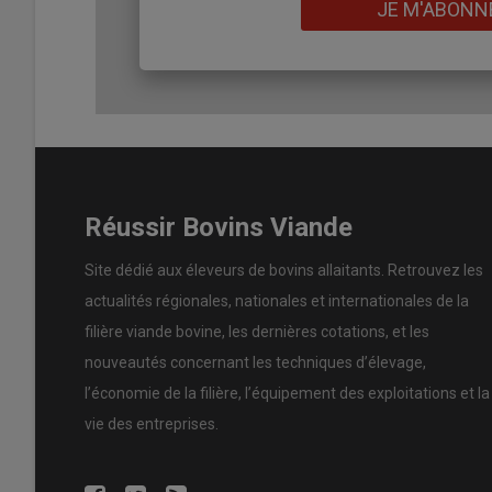
Lien
JE M'ABONN
Lire aussi :
Un coup de pouce financier pour l
La tendance est néanmoins à la montée en puissance 
versé ces rémunérations à 920 exploitations agricoles d
2025-2030, le budget est passé à 15 millions d’euros par
Des règles pouvant évoluer d’une anné
Réussir Bovins Viande
Mais le cadre des règles administratives peut aussi évo
Site dédié aux éleveurs de bovins allaitants. Retrouvez les
l’échelle d’une exploitation. Ainsi, alors que la moitié de
actualités régionales, nationales et internationales de la
périmètre du
bassin-versant
de la Dronne les années p
cette année, témoigne Susana Ciscarès. «
Ça me limite 
filière viande bovine, les dernières cotations, et les
quelques points. »
nouveautés concernant les techniques d’élevage,
l’économie de la filière, l’équipement des exploitations et la
vie des entreprises.
Lire aussi :
Impluvium de Volvic : les éleveurs a