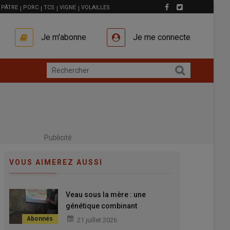
PÂTRE
PORC
TCS
VIGNE
VOLAILLES
Je m'abonne
Je me connecte
Publicité
VOUS AIMEREZ AUSSI
Veau sous la mère : une
génétique combinant
conformation bouchère
21 juillet 2026
précoce, croissance et