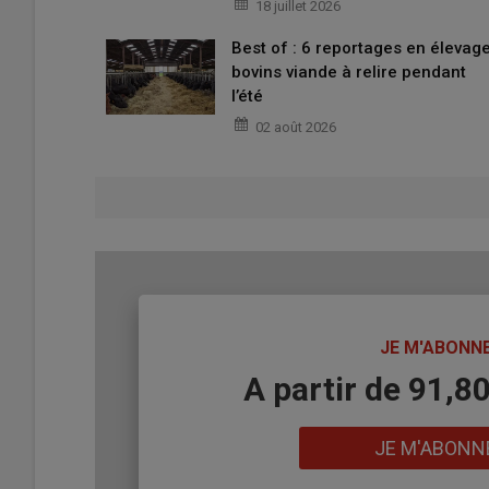
18 juillet 2026
gène « bulldog » en aubrac.
Best of : 6 reportages en élevag
bovins viande à relire pendant
Lire aussi : Élevage bovin :
l’épigénétique ouvr
l’été
02 août 2026
D’autre part, la consanguinité peut conduire à un phé
baisse de la
fécondité
, une diminution de la
croissanc
sanitaire globalement dégradé tout au long de leur vie.
performances des animaux. Bien que ce phénomène soit e
de différentes
anomalies génétiques
qui, en se comb
hormonaux et protéiques, entraînant une baisse génér
TITRE
JE M'ABONN
Toujours possible de restaurer les p
Body
A partir de 91,8
« Contrairement à une idée répandue, la consanguinité n’e
Danchin. Lorsqu’un animal très
consanguin
est accoupl
Lien
JE M'ABONN
communs, les effets négatifs peuvent être fortement ré
dans la conservation des races à petits effectifs menac