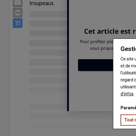
Email
troupeaux.
Print
Gesti
Ce site 
et de m
l’utilis
regard d
utilisan
d'infos
Paramé
Tout 