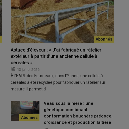
repose à la fois sur des stratégies collectives à l’échelle des
Astuce d’éleveur : « J’ai fabriqué un râtelier
extérieur à partir d’une ancienne cellule à
 Minéry de l’
Institut de l’élevage
ont apporté un éclairage sur
céréales »
les reproducteurs partagent au moins un ancêtre commun et
13 juillet 2026
À l’EARL des Fourneaux, dans l’Yonne, une cellule à
s a longtemps été recherché pour ses effets positifs, notamment
céréales a été recyclée pour fabriquer un râtelier sur
n des performances, un levier largement utilisé lors de la
mesure. Il permet d…
titue une action irréversible, elle reste avant tout un
 qu’il s’agisse d’un élevage ou d’une race »
. Lorsque l’on
Veau sous la mère : une
 est d’éviter deux effets majeurs particulièrement préjudiciables
génétique combinant
la dissémination des
anomalies
génétiques
. Elle n’entraîne pas
conformation bouchère précoce,
fréquence d’expression d’anomalies déjà présentes dans la
croissance et production laitière
es exemples, comme l’ataxie chez la race charolaise ou le