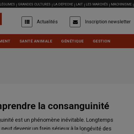
 LÉGUMES
GRANDES CULTURES
LA DEPECHE
LAIT
LES MARCHÉS
MACHINISME
USER
Actualités
Inscription newsletter
ACCOUNT
MENU
MENT
SANTÉ ANIMALE
GÉNÉTIQUE
GESTION
mprendre la consanguinité
guinité est un phénomène inévitable. Longtemps
peut devenir un frein sérieux à la longévité des