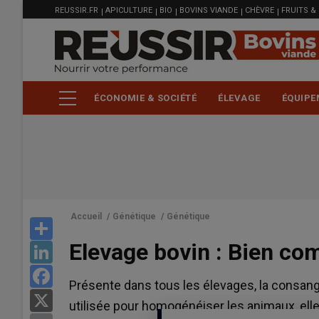
MENU
Aller
REUSSIR.FR
APICULTURE
BIO
BOVINS VIANDE
CHÈVRE
FRUITS &
FILIÈRE
au
contenu
principal
ÉCONOMIE & SOCIÉTÉ
ÉLEVAGE
ÉQUIPE
Accueil
/
Génétique
/
Génétique
Share
Elevage bovin : Bien co
LinkedIn
Facebook
Présente dans tous les élevages, la consan
X
utilisée pour homogénéiser les animaux, elle 