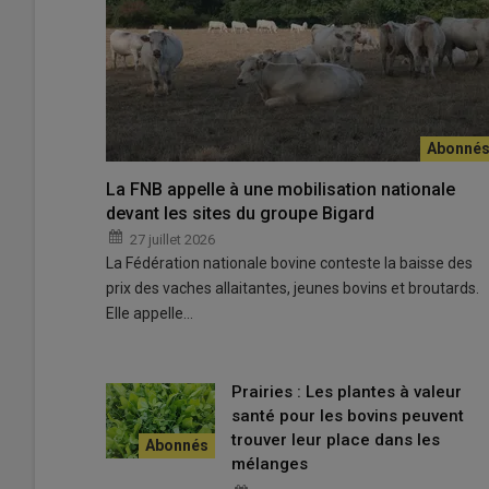
Derrière chaque troupeau, la gestion de la consanguinité 
races et sur des choix individuels au sein des élevages.
© A.-L. Galon
La FNB appelle à une mobilisation nationale
devant les sites du groupe Bigard
Lors d’un webinaire, Coralie Danchin-Burge et Stéphanie
27 juillet 2026
la
consanguinité
, un phénomène qui apparaît lorsque 
La Fédération nationale bovine conteste la baisse des
donc une partie de leur
ADN
.
prix des vaches allaitantes, jeunes bovins et broutards.
Selon Coralie Danchin,
« l’accouplement entre apparenté
Elle appelle…
la
standardisation
rapide des animaux et l’homogénéisatio
construction des races. Toutefois, si la consanguinité cons
phénomène inévitable, inhérent à toute population fermée,
Prairies : Les plantes à valeur
cherche à limiter la
consanguinité
, l’objectif principal
santé pour les bovins peuvent
pour un élevage. D’une part, la consanguinité favorise 
trouver leur place dans les
l’apparition de nouvelles mutations, mais augmente la 
mélanges
population. Certaines affections bien connues en sont d