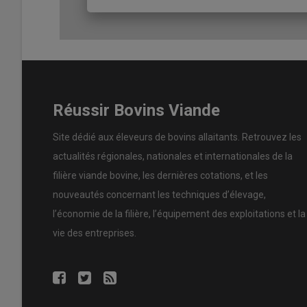
de zones géographiques différentes, et porteurs de cara
de restaurer des performances.
On distingue la
consanguinité
proche de la consanguinit
favorise l’expression d’anomalies
génétiques
et la dépr
est en partie atténuée par un phénomène de purge généti
de chances d’avoir été éliminés au fil des générations. 
Réussir Bovins Viande
limitent à l’analyse des quatre premières générations, au
communs sont éloignés, plus l’effet d’
hétérosis
est impo
Site dédié aux éleveurs de bovins allaitants. Retrouvez les
actualités régionales, nationales et internationales de la
« Le reproducteur parfait n’existe pas 
filière viande bovine, les dernières cotations, et les
La consanguinité est l’affaire de tous. Aucun
reproduct
nouveautés concernant les techniques d’élevage,
récessives : en moyenne, chaque animal porte plusieur
l’économie de la filière, l’équipement des exploitations et la
expression, une gestion collective est indispensable, avec
vie des entreprises.
des accouplements. À l’échelle de l’élevage, quelques rè
régulièrement les mâles, en utiliser plusieurs de zones g
hausse de seulement 1 % de consanguinité peut déjà entr
longévité, compromettant durablement les performances