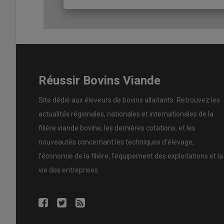
de zones géographiques différentes, et porteurs de cara
de restaurer des performances.
On distingue la
consanguinité
proche de la consanguinit
favorise l’expression d’anomalies
génétiques
et la dépr
est en partie atténuée par un phénomène de purge généti
de chances d’avoir été éliminés au fil des générations. 
Réussir Bovins Viande
limitent à l’analyse des quatre premières générations, au
communs sont éloignés, plus l’effet d’
hétérosis
est impo
Site dédié aux éleveurs de bovins allaitants. Retrouvez les
actualités régionales, nationales et internationales de la
« Le reproducteur parfait n’existe pas 
filière viande bovine, les dernières cotations, et les
La consanguinité est l’affaire de tous. Aucun
reproduct
nouveautés concernant les techniques d’élevage,
récessives : en moyenne, chaque animal porte plusieur
l’économie de la filière, l’équipement des exploitations et la
expression, une gestion collective est indispensable, avec
vie des entreprises.
des accouplements. À l’échelle de l’élevage, quelques rè
régulièrement les mâles, en utiliser plusieurs de zones g
hausse de seulement 1 % de consanguinité peut déjà entr
longévité, compromettant durablement les performances