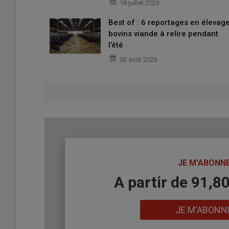
18 juillet 2026
gène « bulldog » en aubrac.
Best of : 6 reportages en élevag
bovins viande à relire pendant
Lire aussi : Élevage bovin :
l’épigénétique ouvr
l’été
02 août 2026
D’autre part, la consanguinité peut conduire à un phé
baisse de la
fécondité
, une diminution de la
croissanc
sanitaire globalement dégradé tout au long de leur vie.
performances des animaux. Bien que ce phénomène soit e
de différentes
anomalies génétiques
qui, en se comb
hormonaux et protéiques, entraînant une baisse génér
TITRE
JE M'ABONN
Toujours possible de restaurer les p
Body
A partir de 91,8
« Contrairement à une idée répandue, la consanguinité n’e
Danchin. Lorsqu’un animal très
consanguin
est accoupl
Lien
JE M'ABONN
communs, les effets négatifs peuvent être fortement ré
dans la conservation des races à petits effectifs menac