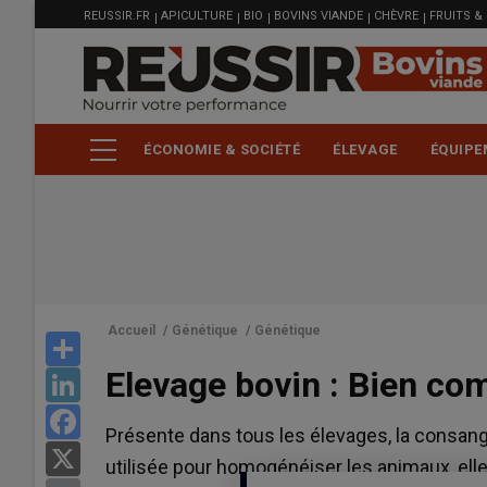
MENU
Aller
REUSSIR.FR
APICULTURE
BIO
BOVINS VIANDE
CHÈVRE
FRUITS &
FILIÈRE
au
contenu
principal
ÉCONOMIE & SOCIÉTÉ
ÉLEVAGE
ÉQUIPE
Accueil
/
Génétique
/
Génétique
Share
Elevage bovin : Bien co
LinkedIn
Facebook
Présente dans tous les élevages, la consan
X
utilisée pour homogénéiser les animaux, elle 