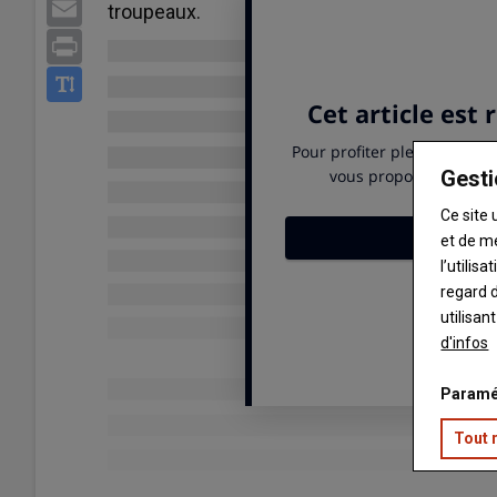
Email
troupeaux.
Print
Gesti
Ce site 
et de m
l’utilis
regard d
utilisan
d'infos
Paramé
Tout 