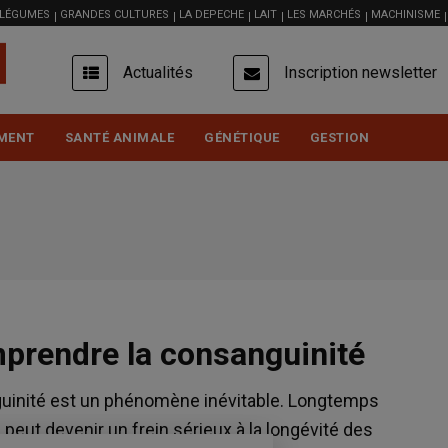
 LÉGUMES
GRANDES CULTURES
LA DEPECHE
LAIT
LES MARCHÉS
MACHINISME
USER
Actualités
Inscription newsletter
ACCOUNT
MENU
MENT
SANTÉ ANIMALE
GÉNÉTIQUE
GESTION
mprendre la consanguinité
guinité est un phénomène inévitable. Longtemps
peut devenir un frein sérieux à la longévité des