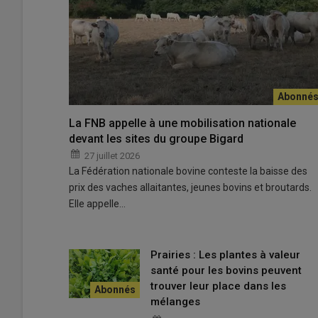
Derrière chaque troupeau, la gestion de la consanguinité 
races et sur des choix individuels au sein des élevages.
© A.-L. Galon
La FNB appelle à une mobilisation nationale
devant les sites du groupe Bigard
Lors d’un webinaire, Coralie Danchin-Burge et Stéphanie
27 juillet 2026
la
consanguinité
, un phénomène qui apparaît lorsque 
La Fédération nationale bovine conteste la baisse des
donc une partie de leur
ADN
.
prix des vaches allaitantes, jeunes bovins et broutards.
Selon Coralie Danchin,
« l’accouplement entre apparenté
Elle appelle…
la
standardisation
rapide des animaux et l’homogénéisatio
construction des races. Toutefois, si la consanguinité cons
phénomène inévitable, inhérent à toute population fermée,
Prairies : Les plantes à valeur
cherche à limiter la
consanguinité
, l’objectif principal
santé pour les bovins peuvent
pour un élevage. D’une part, la consanguinité favorise 
trouver leur place dans les
l’apparition de nouvelles mutations, mais augmente la 
mélanges
population. Certaines affections bien connues en sont d