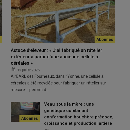
repose à la fois sur des stratégies collectives à l’échelle des
Astuce d’éleveur : « J’ai fabriqué un râtelier
extérieur à partir d’une ancienne cellule à
 Minéry de l’
Institut de l’élevage
ont apporté un éclairage sur
céréales »
les reproducteurs partagent au moins un ancêtre commun et
13 juillet 2026
À l’EARL des Fourneaux, dans l’Yonne, une cellule à
s a longtemps été recherché pour ses effets positifs, notamment
céréales a été recyclée pour fabriquer un râtelier sur
n des performances, un levier largement utilisé lors de la
mesure. Il permet d…
titue une action irréversible, elle reste avant tout un
 qu’il s’agisse d’un élevage ou d’une race »
. Lorsque l’on
Veau sous la mère : une
 est d’éviter deux effets majeurs particulièrement préjudiciables
génétique combinant
la dissémination des
anomalies
génétiques
. Elle n’entraîne pas
conformation bouchère précoce,
fréquence d’expression d’anomalies déjà présentes dans la
croissance et production laitière
es exemples, comme l’ataxie chez la race charolaise ou le