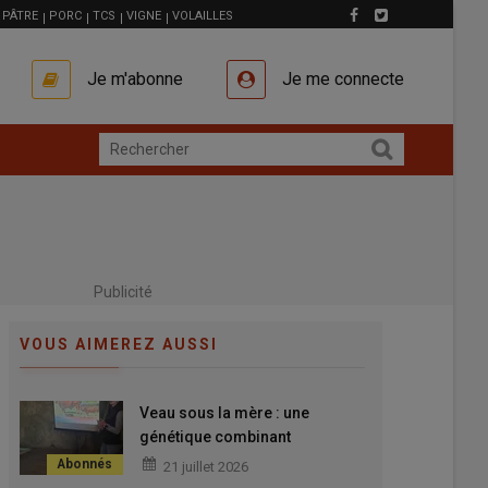
PÂTRE
PORC
TCS
VIGNE
VOLAILLES
Je m'abonne
Je me connecte
Publicité
VOUS AIMEREZ AUSSI
Veau sous la mère : une
génétique combinant
conformation bouchère
21 juillet 2026
précoce, croissance et