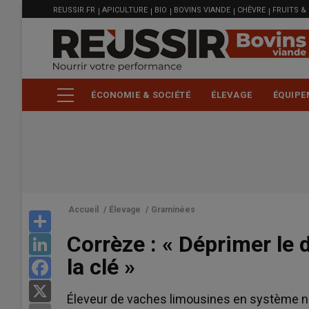
MENU
Aller
REUSSIR.FR
APICULTURE
BIO
BOVINS VIANDE
CHÈVRE
FRUITS &
FILIÈRE
au
contenu
principal
ÉCONOMIE & SOCIÉTÉ
ÉLEVAGE
ÉQUIPE
Accueil
/
Élevage
/
Graminées
Share
Corrèze : « Déprimer le 
LinkedIn
la clé »
Facebook
X
Éleveur de vaches limousines en système na