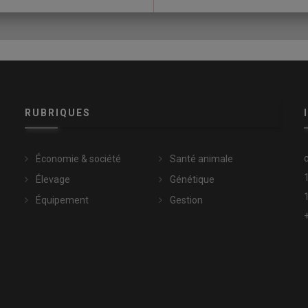
ur pied, qui nous tient jusqu’au 20 décembre. Avec les nouvelles
te façon, lorsqu’on revient vite sur les parcelles, cela ne laisse
ver, l’éleveur ne
fauche
« que le surplus d’herbe ». « Nous
onomies de chantier. Lorsque nous arrivons à déprimer deux fois
uin avec le dactyle,
affirme Gilles Val.
Exploitée avant la
onte trop en épi, les tiges durcissent, le foin est ligneux,
RUBRIQUES
Économie & société
Santé animale
Élevage
Génétique
Équipement
Gestion