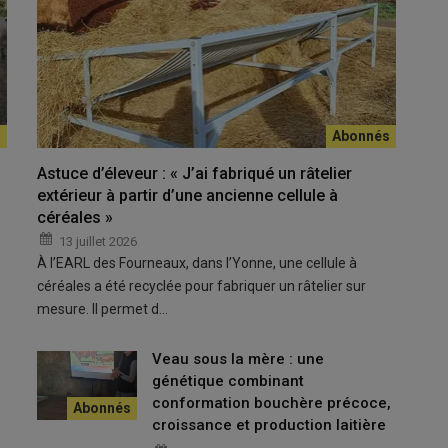
afin que le dactyle reste appétent
Astuce d’éleveur : « J’ai fabriqué un râtelier
extérieur à partir d’une ancienne cellule à
res, légèrement acides, c’est le dactyle qui s’en sort le mieux »,
céréales »
 avec son fils et un salarié. En
système naisseur
avec des
13 juillet 2026
es
sur 450 hectares, dont 400 hectares de prairies, à
À l’EARL des Fourneaux, dans l’Yonne, une cellule à
céréales a été recyclée pour fabriquer un râtelier sur
mesure. Il permet d…
r très régulièrement
Veau sous la mère : une
génétique combinant
conformation bouchère précoce,
poraires
, soit environ 200 hectares,
précise-t-il.
Nous le semons
croissance et production laitière
 5 kg/ha de ray-grass anglais. Le
ray-grass anglais
sert surtout la