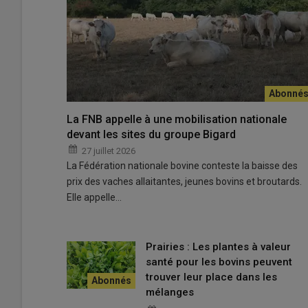
Les bovins reviennent tous les 25 jours sur les prairies, 
© G. Val
La FNB appelle à une mobilisation nationale
devant les sites du groupe Bigard
« Sur nos terres noires de
Haute-Corrèze
, des terres pauv
27 juillet 2026
explique Gilles Val, éleveur de vaches allaitantes en Gaec
La Fédération nationale bovine conteste la baisse des
vêlages de printemps
, ils élèvent 200 mères
limousin
prix des vaches allaitantes, jeunes bovins et broutards.
650 mètres d’altitude.
Elle appelle…
Lire aussi :
Le dactyle, une graminée à exploite
Prairies : Les plantes à valeur
santé pour les bovins peuvent
trouver leur place dans les
« Nous mettons du
dactyle
dans toutes nos
prairies tem
mélanges
généralement à 15 kg/ha, avec 5 kg/ha de trèfle violet et