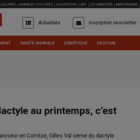
 LÉGUMES
GRANDES CULTURES
LA DEPECHE
LAIT
LES MARCHÉS
MACHINISME
USER
Actualités
Inscription newsletter
ACCOUNT
MENU
MENT
SANTÉ ANIMALE
GÉNÉTIQUE
GESTION
dactyle au printemps, c’est
isseur en Corrèze, Gilles Val sème du dactyle