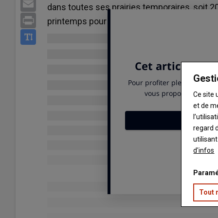
Email
dans toutes ses prairies temporaires, soit 200
Print
printemps pour laisser de la place aux légu
Gesti
Ce site 
et de m
l’utilis
regard d
utilisan
d'infos
Paramé
Tout 