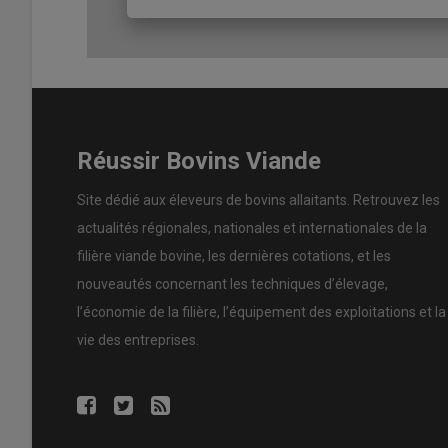
plante est non remontante, nous pouvons faire du stock s
variétés, il n’y a plus trop de problème de
rouille.
Et de tou
pas le temps aux feuilles de rouiller. »
Pour réaliser les stocks dont ses vaches ont besoin en hi
faisons plutôt du foin que de l’enrubannage, pour des éc
au printemps, nous pouvons faire du très bon
foin
au 20 j
Réussir Bovins Viande
floraison, la qualité est au rendez-vous. En revanche, s’il m
grossier. »
Site dédié aux éleveurs de bovins allaitants. Retrouvez les
actualités régionales, nationales et internationales de la
filière viande bovine, les dernières cotations, et les
nouveautés concernant les techniques d’élevage,
l’économie de la filière, l’équipement des exploitations et la
vie des entreprises.