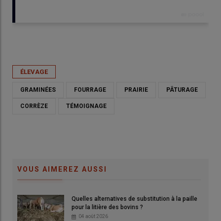
Publié le
sam 06/06/2026 - 06:00
- Par
Agathe Legendre
ÉLEVAGE
GRAMINÉES
FOURRAGE
PRAIRIE
PÂTURAGE
CORRÈZE
TÉMOIGNAGE
VOUS AIMEREZ AUSSI
Quelles alternatives de substitution à la paille
pour la litière des bovins ?
04 août 2026
Les bovins reviennent tous les 25 jours sur les prairies, afin que