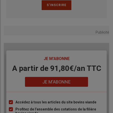
Publicité
TITRE
JE M'ABONNE
Body
A partir de 91,80€/an​ TTC
Lien
JE M'ABONNE
Accédez à tous les articles du site bovins viande
Liste
à
Profitez de l’ensemble des cotations de la filière