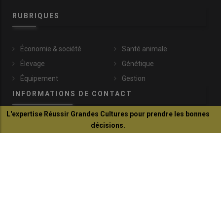
RUBRIQUES
Économie & société
Santé animale
Élevage
Génétique
Équipement
Gestion
INFORMATIONS DE CONTACT
L'expertise Réussir Grandes Cultures pour prendre les bonnes
décisions.
communication@reussir.fr
Je découvre
1 Rue Léopold Sédar-Senghor
14460 Colombelles
+33 (0)2 31 35 87 28
© Réussir 2026 - Tous droits réservés