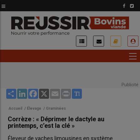
Aller
au
contenu
principal
USER
ACCOUNT
MENU
Publicité
Share
LinkedIn
Facebook
X
Email
Print
Accueil
/
Élevage
/
Graminées
Corrèze : « Déprimer le dactyle au
printemps, c’est la clé »
Éleveur de vaches limousines en système