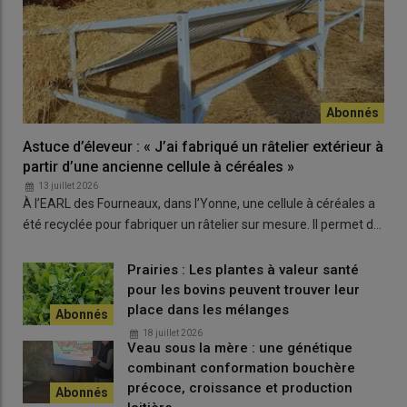
l’éleveur ne
fauche
« que le surplus d’herbe ». « Nous faisons
plutôt du foin que de l’enrubannage, pour des économies de
chantier. Lorsque nous arrivons à déprimer deux fois au
printemps, nous pouvons faire du très bon
foin
au 20 juin avec le
dactyle,
affirme Gilles Val.
Exploitée avant la floraison, la qualité
est au rendez-vous. En revanche, s’il monte trop en épi, les tiges
durcissent, le foin est ligneux, grossier. »
Astuce d’éleveur : « J’ai fabriqué un râtelier extérieur à
partir d’une ancienne cellule à céréales »
13 juillet 2026
À l’EARL des Fourneaux, dans l’Yonne, une cellule à céréales a
été recyclée pour fabriquer un râtelier sur mesure. Il permet d…
Prairies : Les plantes à valeur santé
pour les bovins peuvent trouver leur
place dans les mélanges
18 juillet 2026
Veau sous la mère : une génétique
combinant conformation bouchère
précoce, croissance et production