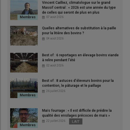
Vincent Cailliez, climatologue sur le grand
Massif central : « 2026 est une année du type
de celles qui seront de plus en plus
fréquentes »
07 août 2026
Quelles alternatives de substitution à la paille
pour la litière des bovins ?
04 août 2026
À Mouilleron-le-Captif en Vendée, Jérémy Bohy, installé depuis
2012, conduit aujourd’hui 310 hectares en polyculture-élevage.
Best of : 6 reportages en élevage bovins viande
Un
parcellaire
très éclaté, avec certains îlots situés à plus de
à relire pendant l’été
50 km, l’a poussé à repenser son organisation.
« Avec ces
02 août 2026
distances, il fallait un système simple et robuste »
, explique-t-il.
L’agriculture de conservation des sols (
ACS
), adoptée en 2021
Best of : 8 astuces d’éleveurs bovins pour la
après plusieurs années de réflexion et de formation, constitue
contention, le pâturage et le paillage
aujourd’hui la colonne vertébrale de l’exploitation. Elle repose
26 juillet 2026
sur trois grands ensembles. Le premier est constitué de 108
hectares de prairies naturelles situées dans le sud de la
Vendée, en zones de marais. Jérémy Bohy y produit du foin,
Maïs fourrage : « Il est difficile de prédire la
qualité des ensilages précoces de maïs »
dont une partie est vendue.
« Le deuxième îlot regroupe 130
22 juillet 2026
LAIT
hectares de cultures conduites en agriculture de conservation.