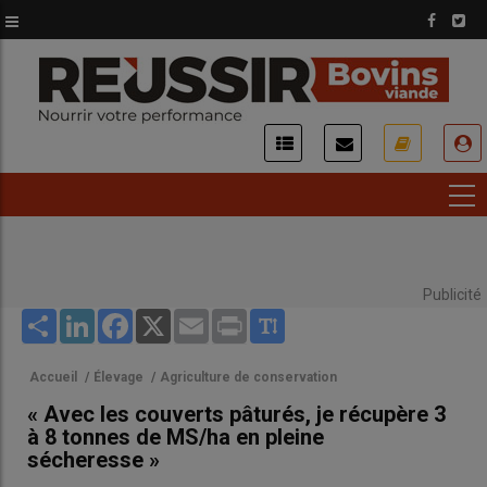
Aller
au
contenu
principal
USER
ACCOUNT
MENU
Publicité
Share
LinkedIn
Facebook
X
Email
Print
Accueil
/
Élevage
/
Agriculture de conservation
« Avec les couverts pâturés, je récupère 3
à 8 tonnes de MS/ha en pleine
sécheresse »