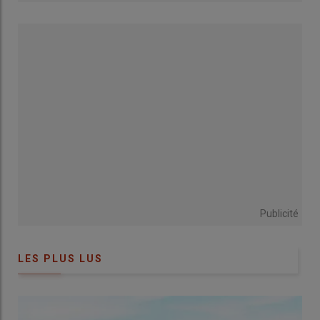
Le troisième comprend environ 70 hectares de prairies
temporaires destinées au pâturage tournant dynamique. »
L’ensemble fonctionne avec un seul équivalent temps plein
pour les cultures et le troupeau.
Pour l’éleveur vendéen, l’ACS s’inscrit dans une réflexion
agronomique de long terme.
« Je voulais faire évoluer mes sols
pour gagner en autofertilité et être moins dépendant des
intrants. »
Dès 2017, il suit une formation avec Frédéric
Thomas. Même s’il n’a jamais labouré, il utilisait auparavant un
cover-crop, un canadien ou une herse rotative. L’entrée dans
l’ACS l’amène à réduire progressivement ces interventions et à
repenser rotations et couverts.
Publicité
LES PLUS LUS