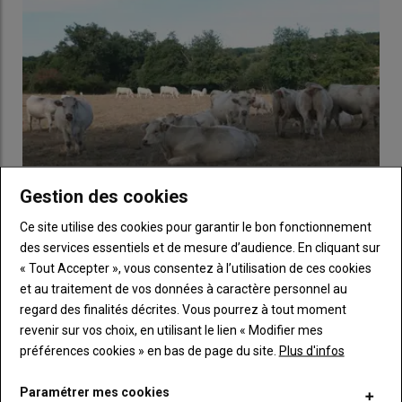
Gestion des cookies
Ce site utilise des cookies pour garantir le bon fonctionnement
La FNB appelle à une mobilisation nationale devant
des services essentiels et de mesure d’audience. En cliquant sur
les sites du groupe Bigard
« Tout Accepter », vous consentez à l’utilisation de ces cookies
27 juillet 2026
et au traitement de vos données à caractère personnel au
La Fédération nationale bovine conteste la baisse des prix des
regard des finalités décrites. Vous pourrez à tout moment
vaches allaitantes, jeunes bovins et broutards. Elle appelle…
revenir sur vos choix, en utilisant le lien « Modifier mes
préférences cookies » en bas de page du site.
Plus d'infos
Paramétrer mes cookies