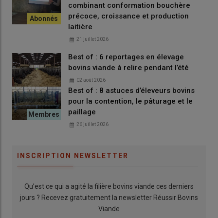
combinant conformation bouchère
ils sont plus petits, mais ils font plus de racines. Quand la
précoce, croissance et production
sécheresse arrive, ils tiennent beaucoup mieux. »
laitière
21 juillet 2026
Best of : 6 reportages en élevage
bovins viande à relire pendant l’été
Fiche élevage
02 août 2026
Best of : 8 astuces d’éleveurs bovins
310 ha de SAU
dont 108 ha de prairies naturelles de
pour la contention, le pâturage et le
marais, 70 ha de prairies temporaires et 130 ha de
paillage
cultures en ACS
26 juillet 2026
65 vêlages
blondes d’Aquitaine
1 UTH
de main-d’œuvre
INSCRIPTION NEWSLETTER
Qu’est ce qui a agité la filière bovins viande ces derniers
Le pâturage des couverts au cœur du
jours ? Recevez gratuitement la newsletter Réussir Bovins
système
Viande
Le
pâturage
des
couverts
occupe une place centrale dans le