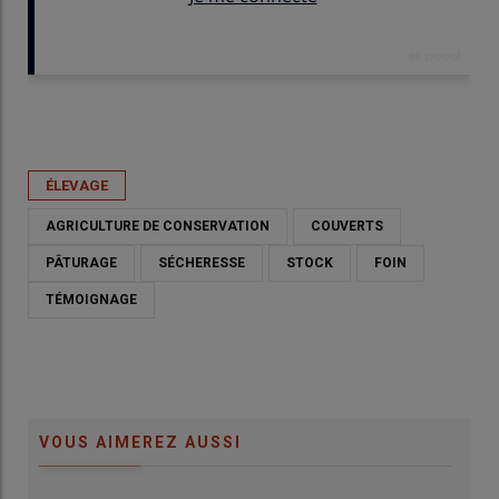
Publié le
lun 01/06/2026 - 06:00
- Par
Guillaume Chatel
ÉLEVAGE
AGRICULTURE DE CONSERVATION
COUVERTS
PÂTURAGE
SÉCHERESSE
STOCK
FOIN
TÉMOIGNAGE
role
Jérémy Bohy devant son combiné de semis : rampe de semis
Couv
VOUS AIMEREZ AUSSI
Simtech + trémie Duro + télégonflage
© G
© G.Chatel