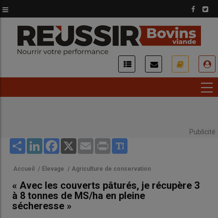
Aller
au
contenu
principal
USER
ACCOUNT
MENU
Publicité
Share
LinkedIn
Facebook
X
Email
Print
Accueil
/
Élevage
/
Agriculture de conservation
« Avec les couverts pâturés, je récupère 3
à 8 tonnes de MS/ha en pleine
sécheresse »