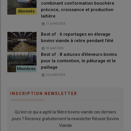
combinant conformation bouchère
ils sont plus petits, mais ils font plus de racines. Quand la
précoce, croissance et production
sécheresse arrive, ils tiennent beaucoup mieux. »
laitière
21 juillet 2026
Best of : 6 reportages en élevage
bovins viande à relire pendant l’été
Fiche élevage
02 août 2026
Best of : 8 astuces d’éleveurs bovins
310 ha de SAU
dont 108 ha de prairies naturelles de
pour la contention, le pâturage et le
marais, 70 ha de prairies temporaires et 130 ha de
paillage
cultures en ACS
26 juillet 2026
65 vêlages
blondes d’Aquitaine
1 UTH
de main-d’œuvre
INSCRIPTION NEWSLETTER
Qu’est ce qui a agité la filière bovins viande ces derniers
Le pâturage des couverts au cœur du
jours ? Recevez gratuitement la newsletter Réussir Bovins
système
Viande
Le
pâturage
des
couverts
occupe une place centrale dans le