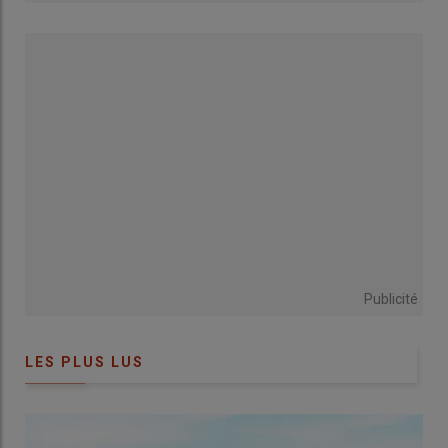
Le troisième comprend environ 70 hectares de prairies
temporaires destinées au pâturage tournant dynamique. »
L’ensemble fonctionne avec un seul équivalent temps plein
pour les cultures et le troupeau.
Pour l’éleveur vendéen, l’ACS s’inscrit dans une réflexion
agronomique de long terme.
« Je voulais faire évoluer mes sols
pour gagner en autofertilité et être moins dépendant des
intrants. »
Dès 2017, il suit une formation avec Frédéric
Thomas. Même s’il n’a jamais labouré, il utilisait auparavant un
cover-crop, un canadien ou une herse rotative. L’entrée dans
l’ACS l’amène à réduire progressivement ces interventions et à
repenser rotations et couverts.
Publicité
LES PLUS LUS