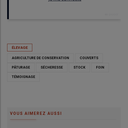
Publié le
lun 01/06/2026 - 06:00
- Par
Guillaume Chatel
ÉLEVAGE
AGRICULTURE DE CONSERVATION
COUVERTS
PÂTURAGE
SÉCHERESSE
STOCK
FOIN
TÉMOIGNAGE
role
Jérémy Bohy devant son combiné de semis : rampe de semis
Couv
VOUS AIMEREZ AUSSI
Simtech + trémie Duro + télégonflage
© G
© G.Chatel