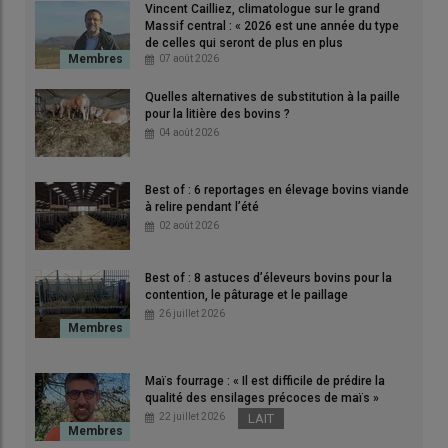
Vincent Cailliez, climatologue sur le grand
Massif central : « 2026 est une année du type
de celles qui seront de plus en plus
fréquentes »
07 août 2026
Quelles alternatives de substitution à la paille
pour la litière des bovins ?
04 août 2026
À Mouilleron-le-Captif en Vendée, Jérémy Bohy, installé depuis
2012, conduit aujourd’hui 310 hectares en polyculture-élevage.
Best of : 6 reportages en élevage bovins viande
Un
parcellaire
très éclaté, avec certains îlots situés à plus de
à relire pendant l’été
50 km, l’a poussé à repenser son organisation.
« Avec ces
02 août 2026
distances, il fallait un système simple et robuste »
, explique-t-il.
L’agriculture de conservation des sols (
ACS
), adoptée en 2021
Best of : 8 astuces d’éleveurs bovins pour la
après plusieurs années de réflexion et de formation, constitue
contention, le pâturage et le paillage
aujourd’hui la colonne vertébrale de l’exploitation. Elle repose
26 juillet 2026
sur trois grands ensembles. Le premier est constitué de 108
hectares de prairies naturelles situées dans le sud de la
Vendée, en zones de marais. Jérémy Bohy y produit du foin,
Maïs fourrage : « Il est difficile de prédire la
qualité des ensilages précoces de maïs »
dont une partie est vendue.
« Le deuxième îlot regroupe 130
22 juillet 2026
LAIT
hectares de cultures conduites en agriculture de conservation.