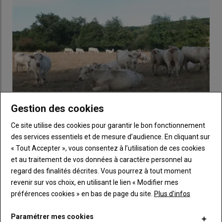
Gestion des cookies
Ce site utilise des cookies pour garantir le bon fonctionnement
La FNB appelle à une mobilisation nationale devant
des services essentiels et de mesure d’audience. En cliquant sur
les sites du groupe Bigard
« Tout Accepter », vous consentez à l’utilisation de ces cookies
27 juillet 2026
et au traitement de vos données à caractère personnel au
La Fédération nationale bovine conteste la baisse des prix des
regard des finalités décrites. Vous pourrez à tout moment
vaches allaitantes, jeunes bovins et broutards. Elle appelle…
revenir sur vos choix, en utilisant le lien « Modifier mes
préférences cookies » en bas de page du site.
Plus d'infos
Paramétrer mes cookies