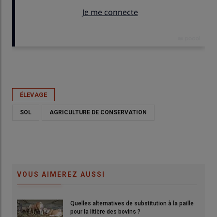
Publié le
mer 27/05/2026 - 06:00
- Par
Guillaume Chatel
ÉLEVAGE
SOL
AGRICULTURE DE CONSERVATION
VOUS AIMEREZ AUSSI
Quelles alternatives de substitution à la paille
 et
L'agriculteur qui a entamé sa transition en ACS se balade
pour la litière des bovins ?
ent
toujours avec sa bêche pour observer les évolutions de son sol.