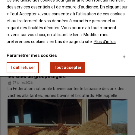
des services essentiels et de mesure d’audience. En cliquant sur
L’agriculture de conservation des
« Tout Accepter », vous consentez à l’utilisation de ces cookies
sols (ACS) repose sur trois piliers
et au traitement de vos données à caractère personnel au
regard des finalités décrites. Vous pourrez à tout moment
revenir sur vos choix, en utilisant le lien « Modifier mes
Couverture permanente, rotation
préférences cookies » en bas de page du site.
Plus d'infos
diversifiée et réduction maximale du travail
du sol
Paramétrer mes cookies
Les trois piliers de l’ACS sont désormais bien identifiés par les
agriculteurs
engagés : une
couverture permanente du sol
,
Tout refuser
Tout accepter
La FNB appelle à une mobilisation nationale devant
des
rotations diversifiées
et une
réduction maximale du
les sites du groupe Bigard
travail du sol
.
« Le principe est simple sur le papier, mais il faut
27 juillet 2026
surtout que ce que l’on mette en place s’adapte à chaque réalité
La Fédération nationale bovine conteste la baisse des prix des
»
, résume Jérôme Labreuche, ingénieur recherche et
vaches allaitantes, jeunes bovins et broutards. Elle appelle…
développement à
Arvalis
.
L’agriculture de conservation des sols, des
grandes cultures aux éleveurs bovins
viande