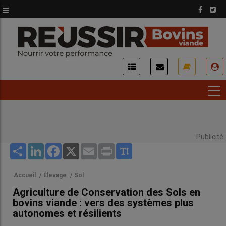
Aller
au
contenu
principal
USER
ACCOUNT
MENU
Publicité
Share
LinkedIn
Facebook
X
Email
Print
Accueil
/
Élevage
/
Sol
Agriculture de Conservation des Sols en
bovins viande : vers des systèmes plus
autonomes et résilients