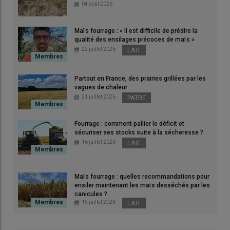
04 août 2026
© G. Chatel
Des
Maïs fourrage : « Il est difficile de prédire la
hiv
qualité des ensilages précoces de maïs »
© J
22 juillet 2026
LAIT
Partout en France, des prairies grillées par les
vagues de chaleur
L’agriculture de conservation des sols (ACS) repose
21 juillet 2026
PATRE
sur trois piliers
Couverture permanente, rotation diversifiée et
Fourrage : comment pallier le déficit et
réduction maximale du travail du sol
sécuriser ses stocks suite à la sécheresse ?
L’agriculture de conservation des sols, des grandes
16 juillet 2026
LAIT
cultures aux éleveurs bovins viande
« L’Agriculture de Conservation des Sols c’est avant
tout observer son sol »
Maïs fourrage : quelles recommandations pour
ensiler maintenant les maïs desséchés par les
La bêche, outil indispensable de l’éleveur en ACS
canicules ?
L’agriculture de conservation des sols pour stimuler
15 juillet 2026
LAIT
l’activité biologique
L’intérêt des prairies en agriculture de conservation