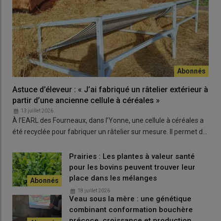
Historiquement développée dans les
grandes cultures
, la
démarche d’
agriculture de conservation des sols
trouve
aujourd’hui un écho croissant chez les éleveurs bovins viande.
«
La première clé consiste à s’intéresser au sol lui-même. Un
sol
agricole
n’est pas seulement un support de
culture
: c’est un
milieu vivant, structuré par des racines, des galeries de vers de
terre et toute une microfaune invisible à l’œil nu. »
Astuce d’éleveur : « J’ai fabriqué un râtelier extérieur à
Cette architecture conditionne la circulation de l’
eau
, de l’
air
et
partir d’une ancienne cellule à céréales »
des
nutriments
. Lorsque la structure est fonctionnelle,
13 juillet 2026
À l’EARL des Fourneaux, dans l’Yonne, une cellule à céréales a
l’infiltration est plus rapide, l’
érosion
limitée et les
cultures
été recyclée pour fabriquer un râtelier sur mesure. Il permet d…
peuvent s’enraciner plus profondément.
Prairies : Les plantes à valeur santé
« L’Agriculture de Conservation des
pour les bovins peuvent trouver leur
Sols c’est avant tout observer son
place dans les mélanges
sol »
18 juillet 2026
Veau sous la mère : une génétique
combinant conformation bouchère
précoce, croissance et production