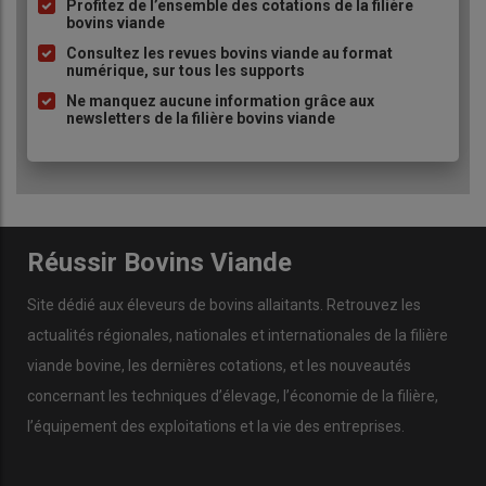
à
Profitez de l’ensemble des cotations de la filière
sols »
bovins viande
puce
Consultez les revues bovins viande au format
numérique, sur tous les supports
Ne manquez aucune information grâce aux
newsletters de la filière bovins viande
Réussir Bovins Viande
Site dédié aux éleveurs de bovins allaitants. Retrouvez les
actualités régionales, nationales et internationales de la filière
Le pâturage de génisses sur couverts est au cœur du système
viande bovine, les dernières cotations, et les nouveautés
ACS. © J. Bohy
concernant les techniques d’élevage, l’économie de la filière,
l’équipement des exploitations et la vie des entreprises.
L’élevage bovins viande, un atout