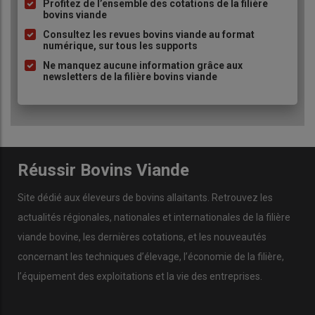
à
Profitez de l’ensemble des cotations de la filière
sols »
bovins viande
puce
Consultez les revues bovins viande au format
numérique, sur tous les supports
Ne manquez aucune information grâce aux
newsletters de la filière bovins viande
Réussir Bovins Viande
Site dédié aux éleveurs de bovins allaitants. Retrouvez les
actualités régionales, nationales et internationales de la filière
Le pâturage de génisses sur couverts est au cœur du système
viande bovine, les dernières cotations, et les nouveautés
ACS. © J. Bohy
concernant les techniques d’élevage, l’économie de la filière,
l’équipement des exploitations et la vie des entreprises.
L’élevage bovins viande, un atout