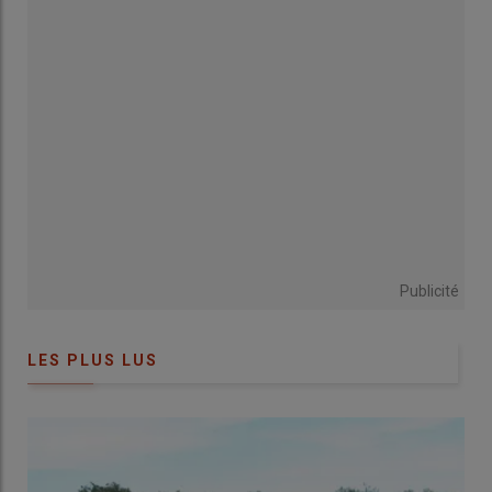
des sols
L’élevage bovins viande, un atout pour réussir la
transition en agriculture de conservation des sols
L'intérêt des effluents d’élevage en agriculture de
conservation des sols
Les références en élevage se multiplient en faveur de
l’agriculture de conservation des sols
“L'agriculture de conservation des sols s'inscrit dans
une approche plus large”
Vers des systèmes plus autonomes et plus résilients
en agriculture de conservation des sols
La diversification des cultures joue également un rôle
Publicité
clé dans la résilience
La réussite en agriculture de conservation des sols
LES PLUS LUS
passe par une approche globale