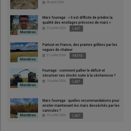
04 août 2026
© G. Chatel
Des
Maïs fourrage : « Il est difficile de prédire la
hiv
qualité des ensilages précoces de maïs »
© J
22 juillet 2026
LAIT
Partout en France, des prairies grillées par les
vagues de chaleur
L’agriculture de conservation des sols (ACS) repose
21 juillet 2026
PATRE
sur trois piliers
Couverture permanente, rotation diversifiée et
Fourrage : comment pallier le déficit et
réduction maximale du travail du sol
sécuriser ses stocks suite à la sécheresse ?
L’agriculture de conservation des sols, des grandes
16 juillet 2026
LAIT
cultures aux éleveurs bovins viande
« L’Agriculture de Conservation des Sols c’est avant
tout observer son sol »
Maïs fourrage : quelles recommandations pour
ensiler maintenant les maïs desséchés par les
La bêche, outil indispensable de l’éleveur en ACS
canicules ?
L’agriculture de conservation des sols pour stimuler
15 juillet 2026
LAIT
l’activité biologique
L’intérêt des prairies en agriculture de conservation