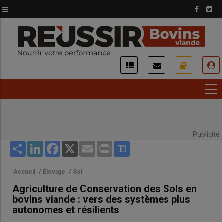
Aller
au
contenu
principal
USER
ACCOUNT
MENU
Publicité
Share
LinkedIn
Facebook
X
Email
Print
Accueil
/
Élevage
/
Sol
Agriculture de Conservation des Sols en
bovins viande : vers des systèmes plus
autonomes et résilients