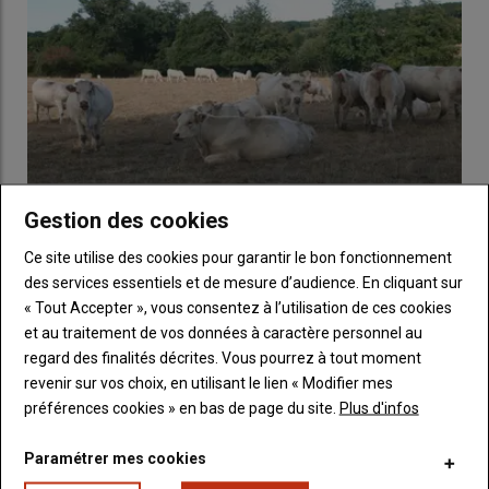
L’agriculture de conservation des
sols (ACS) repose sur trois piliers
Couverture permanente, rotation
diversifiée et réduction maximale du travail
du sol
Les trois piliers de l’ACS sont désormais bien identifiés par les
Gestion des cookies
agriculteurs
engagés : une
couverture permanente du sol
,
La FNB appelle à une mobilisation nationale devant
Ce site utilise des cookies pour garantir le bon fonctionnement
des
rotations diversifiées
et une
réduction maximale du
les sites du groupe Bigard
des services essentiels et de mesure d’audience. En cliquant sur
travail du sol
.
« Le principe est simple sur le papier, mais il faut
27 juillet 2026
« Tout Accepter », vous consentez à l’utilisation de ces cookies
surtout que ce que l’on mette en place s’adapte à chaque réalité
La Fédération nationale bovine conteste la baisse des prix des
et au traitement de vos données à caractère personnel au
»
, résume Jérôme Labreuche, ingénieur recherche et
vaches allaitantes, jeunes bovins et broutards. Elle appelle…
regard des finalités décrites. Vous pourrez à tout moment
développement à
Arvalis
.
revenir sur vos choix, en utilisant le lien « Modifier mes
préférences cookies » en bas de page du site.
Plus d'infos
L’agriculture de conservation des sols, des
grandes cultures aux éleveurs bovins
Paramétrer mes cookies
viande