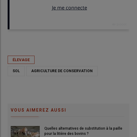
Publié le
mer 27/05/2026 - 06:00
- Par
Guillaume Chatel
ÉLEVAGE
SOL
AGRICULTURE DE CONSERVATION
VOUS AIMEREZ AUSSI
Quelles alternatives de substitution à la paille
 et
L'agriculteur qui a entamé sa transition en ACS se balade
pour la litière des bovins ?
ent
toujours avec sa bêche pour observer les évolutions de son sol.