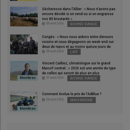
aux fermes déjà installées en agriculture biologique.
Sécheresse dans l’Allier : « Nous n’avons pas
© Nadia Savin
encore décidé si on vend ou si on engraisse
nos 80 broutards »
09 août 2026
BOVINS VIANDE
Concernant les
reliquats de l’aide à la conversion biologique
(CAB)
,
« l’année 2025 voit s’établir un nouveau record d’argent
Congés : « Nous nous aidons entre éleveurs
non dépensé à
150 millions d’euros
sur un an »
estime la Fnab
voisins et nous dégageons un week-end sur
(
fédération nationale d'agriculture biologique
) dans un
deux de repos et au moins quinze jours de
communiqué en date du 27 avril, qui parle d’un
« déséquilibre
vacances par an » dans les Côtes-d’Armor
09 août 2026
LAIT
dangereux avec une
aide conversion
cinq fois plus dotée que
Vincent Cailliez, climatologue sur le grand
l’
aide au maintien
»
. En conséquence, elle demande aux
Massif central : « 2026 est une année du type
Régions et à l’Etat de
« corriger le tir et à flécher les reliquats
de celles qui seront de plus en plus
fréquentes »
07 août 2026
BOVINS VIANDE
2025 vers les
fermes installées en agriculture biologique
»
.
Comment évolue le prix de l’AdBlue ?
«
Ce sont les fermes bio qui en
06 août 2026
MACHINISME
font les frais et qui arrêtent la
bio »