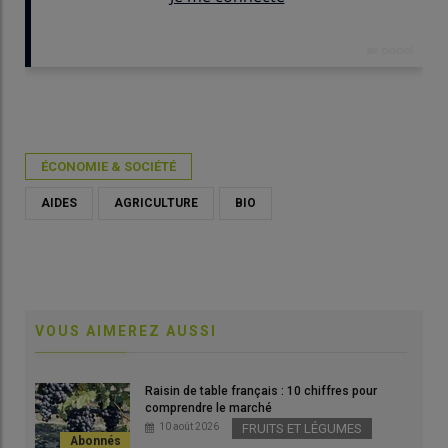
Publié le
mar 28/04/2026 - 09:06
- Par
Valérie Godement
ÉCONOMIE & SOCIÉTÉ
AIDES
AGRICULTURE
BIO
VOUS AIMEREZ AUSSI
Raisin de table français : 10 chiffres pour
comprendre le marché
10 août 2026
FRUITS ET LÉGUMES
La Fnab souhaite que les reliquats des aides bio soient versés