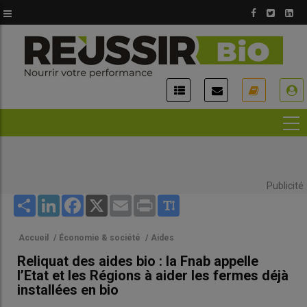
Aller
au
contenu
principal
USER
ACCOUNT
MENU
Publicité
Share
LinkedIn
Facebook
X
Email
Print
Accueil
/
Économie & société
/
Aides
Reliquat des aides bio : la Fnab appelle
l’Etat et les Régions à aider les fermes déjà
installées en bio