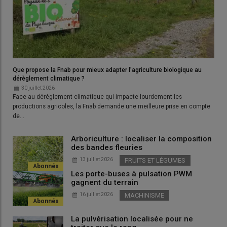
Elle réclame par ailleurs la priorisation des
projets bio
dans les
aides aux investissements.
A relire :
Reliquats d’aide PAC bio : quelles
réactions suite à la redistribution présentée par
Que propose la Fnab pour mieux adapter l’agriculture biologique au
Annie Genevard ?
dérèglement climatique ?
30 juillet 2026
Face au dérèglement climatique qui impacte lourdement les
productions agricoles, la Fnab demande une meilleure prise en compte
de…
Arboriculture : localiser la composition
des bandes fleuries
13 juillet 2026
FRUITS ET LÉGUMES
Les porte-buses à pulsation PWM
gagnent du terrain
16 juillet 2026
MACHINISME
La pulvérisation localisée pour ne