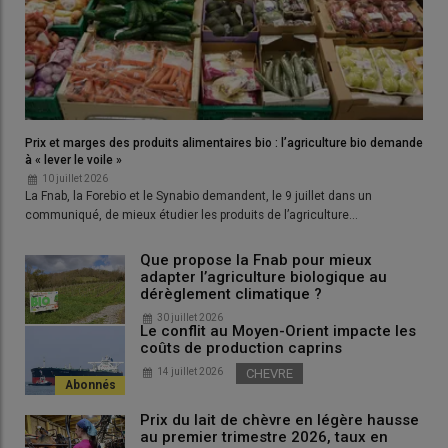
alimentation – en adhérant et renforçant la stratégie
européenne Farm to Fork et en atteignant rapidement l’objectif
de 25% Bio!
».
Les professionnels appellent ainsi les institutions européennes
«
à renforcer les engagements de “Farm to Fork”, stratégie qui
permettra d’entamer l’indispensable transition agroalimentaire,
Prix et marges des produits alimentaires bio : l’agriculture bio demande
de consolider l’autonomie stratégique de l’UE et de répondre aux
à « lever le voile »
défis de la crise écologique
».
10 juillet 2026
La Fnab, la Forebio et le Synabio demandent, le 9 juillet dans un
communiqué, de mieux étudier les produits de l’agriculture…
Rédaction Réussir
Que propose la Fnab pour mieux
adapter l’agriculture biologique au
dérèglement climatique ?
30 juillet 2026
Le conflit au Moyen-Orient impacte les
coûts de production caprins
14 juillet 2026
CHEVRE
Prix du lait de chèvre en légère hausse
au premier trimestre 2026, taux en