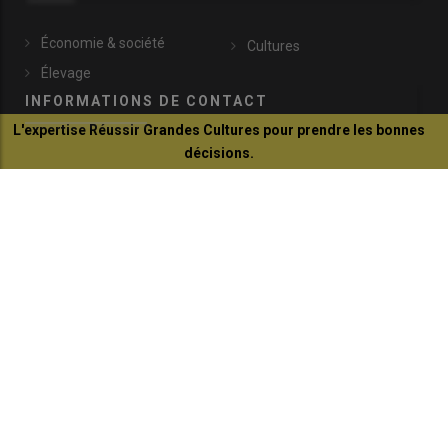
Économie & société
Cultures
Élevage
INFORMATIONS DE CONTACT
L'expertise Réussir Grandes Cultures pour prendre les bonnes
décisions.
communication@reussir.fr
Je découvre
1 Rue Léopold Sédar-Senghor
14460 Colombelles
+33 (0)2 31 35 87 28
© Réussir 2026 - Tous droits réservés
FOOTER
CONTACTS
BOUTIQUE
QUI SOMMES-NOUS ?
COPYRIGHT
PRESSE AGRICOLE DÉPARTEMENTALE
PLAN DU SITE
MARKETING DIRECT SOLUTION
MENTIONS LÉGALES