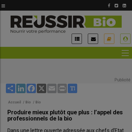
Aller
au
contenu
principal
USER
ACCOUNT
MENU
Publicité
Share
LinkedIn
Facebook
X
Email
Print
Accueil
/
Bio
/
Bio
Produire mieux plutôt que plus : l’appel des
professionnels de la bio
Dans une lettre ouverte adressée aux chefs d’Etat