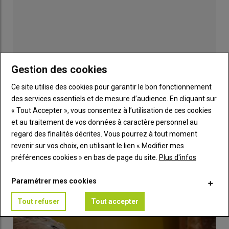
pour une autonomie alimentaire
durable
https://t.co/UEGcVdWkBP
Avec
@bioverband_de
— Maison de la Bio
Gestion des cookies
(@Lamaisondelabio)
March 11, 2022
Ce site utilise des cookies pour garantir le bon fonctionnement
des services essentiels et de mesure d’audience. En cliquant sur
« Tout Accepter », vous consentez à l’utilisation de ces cookies
Alors que les appels se multiplient pour produire davantage en
et au traitement de vos données à caractère personnel au
Publicité
réaction à la guerre en Ukraine
,
ces deux organisations
regard des finalités décrites. Vous pourrez à tout moment
adressent une lettre ouverte aux chefs d’Etat et de
revenir sur vos choix, en utilisant le lien « Modifier mes
gouvernement de l’Union européenne, réunis le 11 mars à
préférences cookies » en bas de page du site.
Plus d'infos
LES PLUS LUS
Versailles
, afin d’engager «
une transition à grande échelle
»
pour améliorer la souveraineté alimentaire européenne. «
Il ne
Paramétrer mes cookies
s’agit pas de produire plus mais de produire autrement
»,
Tout refuser
Tout accepter
assènent-elles.