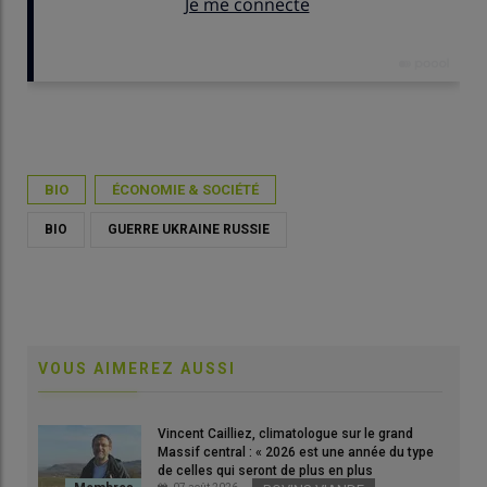
Publié le
ven 11/03/2022 - 13:09
- Par
Anne-Sophie Le Bras
BIO
ÉCONOMIE & SOCIÉTÉ
BIO
GUERRE UKRAINE RUSSIE
VOUS AIMEREZ AUSSI
© Cheick Saidou / agriculture.gouv.fr
Vincent Cailliez, climatologue sur le grand
Massif central : « 2026 est une année du type
de celles qui seront de plus en plus