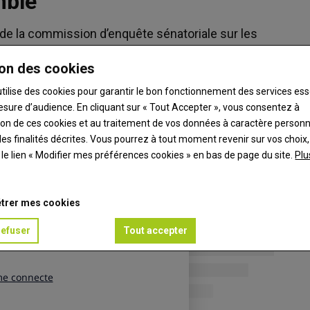
mble
 de la commission d’enquête sénatoriale sur les
ibution, Que Choisir Ensemble publie une étude
on des cookies
ion renchérit considérablement le prix des
utilise des cookies pour garantir le bon fonctionnement des services ess
esure d’audience. En cliquant sur « Tout Accepter », vous consentez à
ation de ces cookies et au traitement de vos données à caractère person
es finalités décrites. Vous pourrez à tout moment revenir sur vos choix,
t le lien « Modifier mes préférences cookies » en bas de page du site.
Plu
trer mes cookies
refuser
Tout accepter