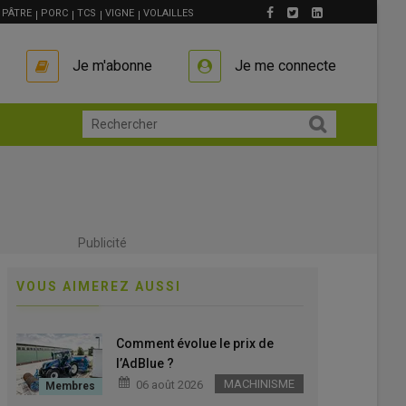
PÂTRE
PORC
TCS
VIGNE
VOLAILLES
Je m'abonne
Je me connecte
Publicité
VOUS AIMEREZ AUSSI
Comment évolue le prix de
l’AdBlue ?
MACHINISME
06 août 2026