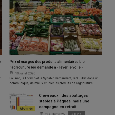
par la grande distribution sur les fruits et légumes bio.
r
Prix et marges des produits alimentaires bio :
l’agriculture bio demande à « lever le voile »
10 juillet 2026
le
publiait son rapport intitulé « Guerre des prix : agriculture et
t
La Fnab, la Forebio et le Synabio demandent, le 9 juillet dans un
…
communiqué, de mieux étudier les produits de l’agriculture…
ue Choisir Ensemble qui rend publique une étude rejoignant les
icielles du Réseau des nouvelles des marchés (RNM), placé
Chevreaux : des abattages
r Ensemble a calculé
les marges brutes de la grande
stables à Pâques, mais une
fruits et 13 légumes représentant 70 % de la consommation
campagne en retrait
du bio
sur l’ensemble de l’année 2025.
CHEVRE
12 juillet 2026