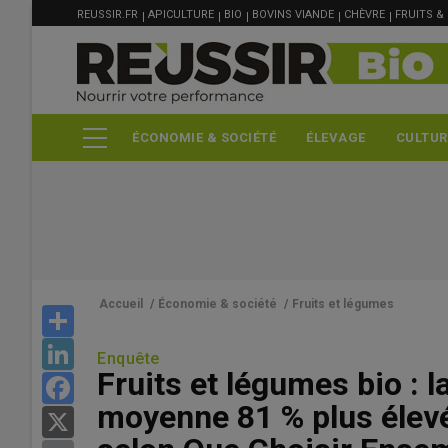
MENU
Aller
REUSSIR.FR
APICULTURE
BIO
BOVINS VIANDE
CHÈVRE
FRUITS &
FILIÈRE
au
contenu
principal
ÉCONOMIE & SOCIÉTÉ
ÉLEVAGE
CULTUR
Accueil
/
Économie & société
/
Fruits et légumes
Share
LinkedIn
Enquête
Fruits et légumes bio : 
Facebook
moyenne 81 % plus élev
X