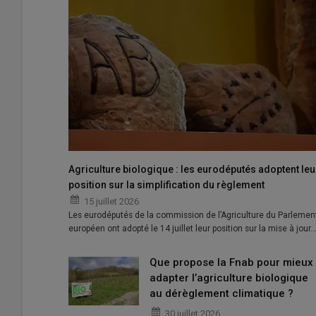
Que Choisir Ensemble a enquêté sur les marges réalisées 
Agriculture biologique : les eurodéputés adoptent leu
© Vincent Marmuse/CAIA (archives)
position sur la simplification du règlement
15 juillet 2026
Le 21 mai dernier, la
commission d’enquête sénatoria
Les eurodéputés de la commission de l’Agriculture du Parlemen
européen ont adopté le 14 juillet leur position sur la mise à jour
industrie en danger ». C’est maintenant l’association Q
conclusions des sénateurs. Sur la base des données off
Que propose la Fnab pour mieux
sous la tutelle du ministère de l’Agriculture, Que Choisi
adapter l’agriculture biologique
distribution sur un panier de 24 fruits et légumes
(11 
au dérèglement climatique ?
nationale), en comparant
les prix du conventionnel et 
30 juillet 2026