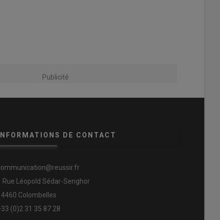
Publicité
INFORMATIONS DE CONTACT
communication@reussir.fr
1 Rue Léopold Sédar-Senghor
14460 Colombelles
+33 (0)2 31 35 87 28