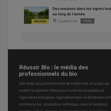
Des moutons dans les vignes tou
Lire aussi :
Marges de la grande distribution : l
au long de l’année
dérives »
VIGNE
20 juillet 2026
« Une pratique structurelle déli
Ensemble
L’association affirme que
la marge pratiquée sur les f
conventionnel
et que l’absence d’amélioration par rap
2019) confirme
« une pratique structurelle et délibéré
Ensemble a calculé que pour
la tomate bio
, le prix agr
Réussir Bio : le média des
marge de la distribution est 113 % plus élevée. Conséq
professionnels du bio
tomate bio est imputable à la marge de la distributio
l'association. En ce qui concerne
la pomme bio
, l’assoc
Site dédié aux professionnels de la filière bio, et à ceux qui
€/kg, soit le double de celle sur la pomme conventionne
veulent la rejoindre. Retrouvez toutes les actualités sur
L’agriculteur bio, lui, ne récupère que 37 % de ce prix.
l'agriculture biologique, l'agroalimentaire, la distribution et l
commerce bio : production, technique, cours et cotations,
A relire :
La GMS surmarge-t-elle le bio ?