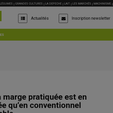
 LÉGUMES
GRANDES CULTURES
LA DEPECHE
LAIT
LES MARCHÉS
MACHINISME
USER
Actualités
Inscription newsletter
ACCOUNT
MENU
ES
la marge pratiquée est en
ée qu’en conventionnel