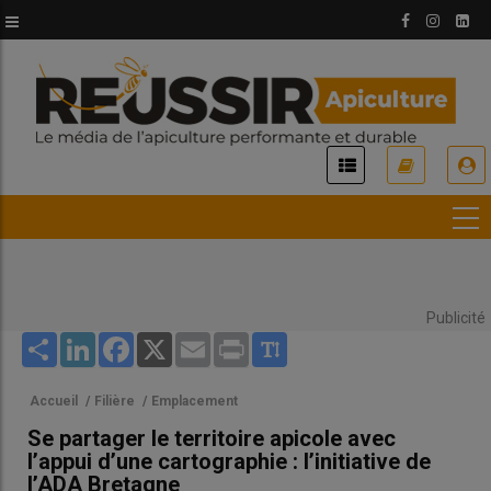
Aller
au
contenu
principal
USER
ACCOUNT
MENU
Publicité
Share
LinkedIn
Facebook
X
Email
Print
Accueil
/
Filière
/
Emplacement
Se partager le territoire apicole avec
l’appui d’une cartographie : l’initiative de
l’ADA Bretagne