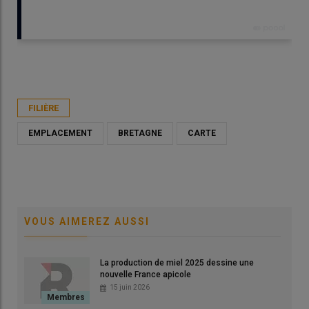
Publié le
ven 28/11/2025 - 00:00
- Par
Rédaction Réussir Apiculture
FILIÈRE
EMPLACEMENT
BRETAGNE
CARTE
VOUS AIMEREZ AUSSI
Les
rec
Les aires de butinage partagées sont identifiées par un
© A
La production de miel 2025 dessine une
rectangle rouge.
nouvelle France apicole
15 juin 2026
© ADA Bretagne