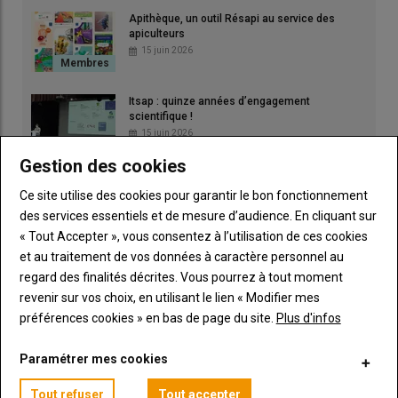
Apithèque, un outil Résapi au service des
apiculteurs
15 juin 2026
Itsap : quinze années d’engagement
scientifique !
​​​Trouver un emplacement pour ses ruches n’est pas toujours
15 juin 2026
une tâche simple. En Bretagne, nombre d’apiculteurs de l’ADA
Gestion des cookies
soulignaient depuis plusieurs années les difficultés liées à la
Nourrissement : les chiffres clés de 2025
proximité des ruchers dans certains secteurs. La concentration
Ce site utilise des cookies pour garantir le bon fonctionnement
15 juin 2026
d’abeilles sur un même secteur peut, en effet, poser problème
des services essentiels et de mesure d’audience. En cliquant sur
pour l’accessibilité aux ressources mellifères, l’état sanitaire
« Tout Accepter », vous consentez à l’utilisation de ces cookies
des colonies, et par conséquent, elle peut nuire à la bonne
et au traitement de vos données à caractère personnel au
entente entre voisins apiculteurs. C’est dans ce contexte, et
Apithèque, un outil Résapi au service des
regard des finalités décrites. Vous pourrez à tout moment
apiculteurs
grâce à un groupe d’apiculteurs motivés, qu’est né un outil
revenir sur vos choix, en utilisant le lien « Modifier mes
15 juin 2026
original : une carte interactive destinée à faciliter le partage du
préférences cookies » en bas de page du site.
Plus d'infos
territoire apicole.
Paramétrer mes cookies
Un outil collaboratif, mais confidentiel
Tout refuser
Tout accepter