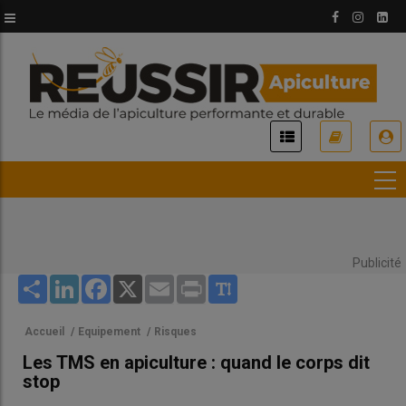
Aller
au
contenu
principal
USER
ACCOUNT
MENU
Publicité
Share
LinkedIn
Facebook
X
Email
Print
Accueil
/
Equipement
/
Risques
Les TMS en apiculture : quand le corps dit
stop