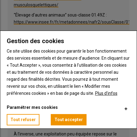
musculosquelettiques/
“Élevage d’autres animaux” sous-classe 01.49Z :
https://www.insee.fr/fr/metadonnees/nafr2/sousClasse/01.49
Gestion des cookies
Quand l’équipement allège le
Ce site utilise des cookies pour garantir le bon fonctionnement
des services essentiels et de mesure d’audience. En cliquant sur
quotidien
« Tout Accepter », vous consentez à l’utilisation de ces cookies
Une comparaison de deux exploitations de 250 colonies
et au traitement de vos données à caractère personnel au
montre que l’équipement réduit de près de moitié la
regard des finalités décrites. Vous pourrez à tout moment
charge portée par l’apiculteur.
revenir sur vos choix, en utilisant le lien « Modifier mes
préférences cookies » en bas de page du site.
Plus d'infos
Dans une exploitation bien équipée, l’utilisation d’une
grue pour porter les ruches, d’un déboxeur et d’une
Paramétrer mes cookies
chaîne d’extraction réduit considérablement les efforts.
Attention toutefois : la manipulation de la grue demande
Tout refuser
Tout accepter
un bon gainage pour éviter les blessures.
À l’inverse, une exploitation peu équipée repose sur le