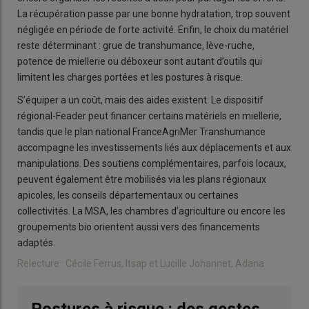
La récupération passe par une bonne hydratation, trop souvent
négligée en période de forte activité. Enfin, le choix du matériel
reste déterminant : grue de transhumance, lève-ruche,
potence de miellerie ou déboxeur sont autant d’outils qui
limitent les charges portées et les postures à risque.
S’équiper a un coût, mais des aides existent. Le dispositif
régional-Feader peut financer certains matériels en miellerie,
tandis que le plan national FranceAgriMer Transhumance
accompagne les investissements liés aux déplacements et aux
manipulations. Des soutiens complémentaires, parfois locaux,
peuvent également être mobilisés via les plans régionaux
apicoles, les conseils départementaux ou certaines
collectivités. La MSA, les chambres d’agriculture ou encore les
groupements bio orientent aussi vers des financements
adaptés.
Relecture : Cécile Ferrus, Itsap et Lucille Johannet, Adana
Postures à risque : des gestes