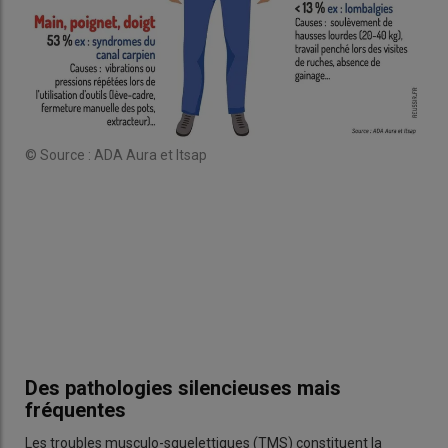
Les
ess
© Source : ADA Aura et Itsap
La 
fac
© S
Des pathologies silencieuses mais
fréquentes
Les troubles musculo-squelettiques (TMS) constituent la