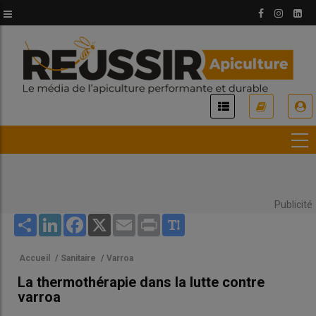
Aller
au
contenu
principal
USER
ACCOUNT
MENU
Publicité
Share
LinkedIn
Facebook
X
Email
Print
Accueil
/
Sanitaire
/
Varroa
La thermothérapie dans la lutte contre
varroa