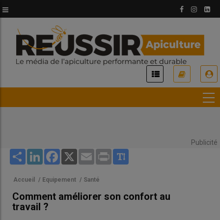
Aller
au
contenu
principal
USER
ACCOUNT
MENU
Publicité
Share
LinkedIn
Facebook
X
Email
Print
Accueil
/
Equipement
/
Santé
Comment améliorer son confort au
travail ?