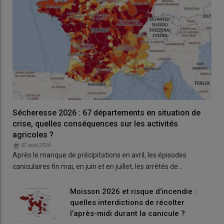
Quels montants de l'aide PAC 2025 pour les
veaux ?
Pour la campagne 2025, le montant unitaire de l'
aide aux
veaux sous la mère et aux veaux issus de l'agriculture
biologique
est porté à 66,94 euros (contre
62,45 € par
veau
éligible annoncé en mars dernier), selon un
arrêté paru au
Sécheresse 2026 : 67 départements en situation de
journal officiel du 12 juin
.
crise, quelles conséquences sur les activités
agricoles ?
Quels montants de l’aide PAC 2025 ovine ?
07 août 2026
Après le manque de précipitations en avril, les épisodes
Pour la campagne 2025, un
arrêté publié le 12 juin
réévalue
caniculaires fin mai, en juin et en juillet, les arrêtés de…
les montants de l
’aide PAC ovine
pour les départements
métropolitains hors Corse :
Moisson 2026 et risque d’incendie :
le montant unitaire de l'
aide PAC ovine de base
passe à
quelles interdictions de récolter
21,56 euros par animal primé (contre 21 annoncé
l’après-midi durant la canicule ?
précédemment)