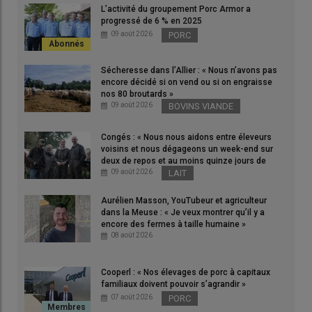
L’activité du groupement Porc Armor a
L’aide PAC complémentaire au revenu pour les jeunes
progressé de 6 % en 2025
agriculteurs est réévalué à 4469 euros (contre 4300 euros
09 août 2026
PORC
annoncé en mars 2026, soit le même montant que pour la
campagne 2024).
Sécheresse dans l’Allier : « Nous n’avons pas
© Archives Reussir
encore décidé si on vend ou si on engraisse
nos 80 broutards »
09 août 2026
BOVINS VIANDE
Des arrêtés parus au journal officiel de ce 12 juin 2026
réévaluent plusieurs montants pour les aides PAC couplées et
Congés : « Nous nous aidons entre éleveurs
découplées de la campagne 2025 dont plusieurs aides bio.
voisins et nous dégageons un week-end sur
deux de repos et au moins quinze jours de
vacances par an » dans les Côtes-d’Armor
09 août 2026
LAIT
Quels montants réévalués pour les
Aurélien Masson, YouTubeur et agriculteur
aides PAC 2025 découplées ?
dans la Meuse : « Je veux montrer qu’il y a
encore des fermes à taille humaine »
08 août 2026
Quel montant réévalué pour les aides PAC
2025 pour les jeunes agriculteurs ?
Cooperl : « Nos élevages de porc à capitaux
familiaux doivent pouvoir s’agrandir »
Un
arrêté publié au journal officiel du 12 juin
réévalue au titre
07 août 2026
PORC
de la campagne 2025 :