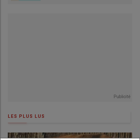
L’
aide PAC complémentaire au revenu pour les jeunes
agriculteurs
à 4469 euros (contre 4300 euros annoncé en
mars 2026, soit le même montant que pour la campagne
2024).
Aides PAC 2025 : quel montant réévalué
pour les écorégimes bio ?
L’
arrêté paru au JO du 12 juin 2026
réévalue, au titre de la
campagne 2025, pour les
écorégimes
:
le
montant unitaire du niveau spécifique à l'agriculture
biologique de l'écorégime
à 101,67 euros par hectare
Publicité
(contre 93,39 annoncé en mars et 96,17 euros pour 2024)
LES PLUS LUS
Relire :
Aides PAC 2025 : quels sont les montants
réévalués pour les aides découplées, les
écorégimes et les aides bovines, ovines, caprines