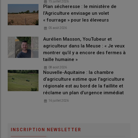
15 juillet 2026
Plan sécheresse : le ministère de
le montant unitaire de l'
aide PAC ovine
l’Agriculture envisage un volet
complémentaire
pour les élevages ovins détenus par
« fourrage » pour les éleveurs
des
nouveaux producteurs
passe à 6,57 euros par animal
primé (contre 6 euros précédemment)
05 août 2026
Aurélien Masson, YouTubeur et
agriculteur dans la Meuse : « Je veux
Lire aussi :
Avances sur les aides PAC 2025 : quels
montrer qu’il y a encore des fermes à
sont les montants pour les aides couplées
taille humaine »
animales ?
08 août 2026
Nouvelle-Aquitaine : la chambre
d’agriculture estime que l'agriculture
régionale est au bord de la faillite et
Lire aussi :
Telepac 2026 : un mois pour demander
réclame un plan d’urgence immédiat
l’aide ovine en métropole, en Corse et dans les
16 juillet 2026
départements d’outre-mer
Quels montants de l’aide PAC 2025 caprine
INSCRIPTION NEWSLETTER
?