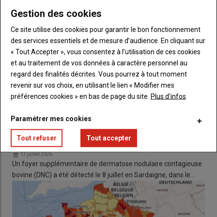
et aux veaux ?
Gestion des cookies
Ce site utilise des cookies pour garantir le bon fonctionnement
Aides PAC 2025 : Quels montants
des services essentiels et de mesure d’audience. En cliquant sur
réévalués pour les aides couplées
« Tout Accepter », vous consentez à l’utilisation de ces cookies
animales ?
et au traitement de vos données à caractère personnel au
regard des finalités décrites. Vous pourrez à tout moment
revenir sur vos choix, en utilisant le lien « Modifier mes
Quels montants de l'aide PAC 2025 bovine
préférences cookies » en bas de page du site.
Plus d'infos
?
Paramétrer mes cookies
Un
arrêté paru au journal officiel du 12 juin
réévalue pour la
campagne 2025 les montants de
l'aide aux bovins de plus de
Dermatose nodulaire contagieuse bovine (DNC) : un
Tout refuser
Tout accepter
16 mois
pour les départements hors Corse :
nouveau foyer détecté en Sardaigne
17 juillet 2026
Le
montant unitaire supérieur
est fixé à 104,85 euros par
Un foyer supplémentaire de dermatose nodulaire contagieuse
unité de gros bétail (contre 102 euros annoncé en mars
bovine (DNC) a été détecté le 8 juillet en Sardaigne, dans le…
2026 et 106 euros pour 2024) ;
Le
montant unitaire de base
est fixé à 57,05 euros par
unité de gros bétail (contre 55,50 euros annoncé en mars
dernier et 58 euros pour 2024).