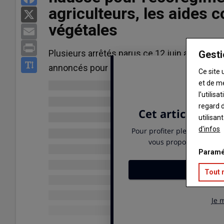
agriculteurs, les aides 
X
végétales
Email
Print
Plusieurs arrêtés parus ce 12 juin au journal
Gesti
annoncés pour la campagne 2025 des aides
Ce site 
et de m
l’utilis
regard d
utilisan
d'infos
Paramé
Tout 