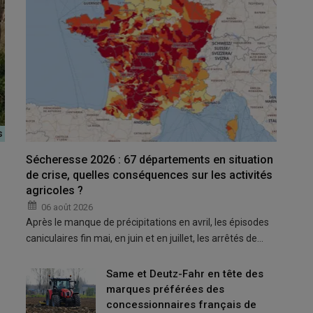
riculteurs est réévalué à 4469 euros (contre 4300 euros
Sécheresse 2026 : 67 départements en situation
de crise, quelles conséquences sur les activités
 la campagne 2024).
agricoles ?
06 août 2026
Après le manque de précipitations en avril, les épisodes
 réévaluent plusieurs montants pour les aides PAC couplées et
caniculaires fin mai, en juin et en juillet, les arrêtés de…
io.
Same et Deutz-Fahr en tête des
les aides PAC 2025 découplées ?
marques préférées des
concessionnaires français de