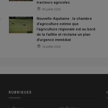
tracteurs agricoles
PAC 2025 pour les jeunes agriculteurs ?
09 juillet 2026
au titre de la campagne 2025 :
e
Nouvelle-Aquitaine : la chambre
 agriculteurs
à 4469 euros (contre 4300 euros annoncé en
d’agriculture estime que
e 2024).
l'agriculture régionale est au bord
de la faillite et réclame un plan
d’urgence immédiat
ué pour les écorégimes bio ?
16 juillet 2026
 de la campagne 2025, pour les
écorégimes
:
culture biologique de l'écorégime
à 101,67 euros par hectare
r 2024)
ts réévalués pour les aides découplées, les écorégimes et
x ?
RUBRIQUES
s réévalués pour les aides couplées
t