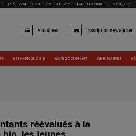
 LÉGUMES
GRANDES CULTURES
LA DEPECHE
LAIT
LES MARCHÉS
MACHINISME
USER
Actualités
Inscription newsletter
ACCOUNT
MENU
ES
VITI-ŒNOLOGIE
AGRIGOODNEWS
WEBINAIRES
VÉ
ntants réévalués à la
bio, les jeunes