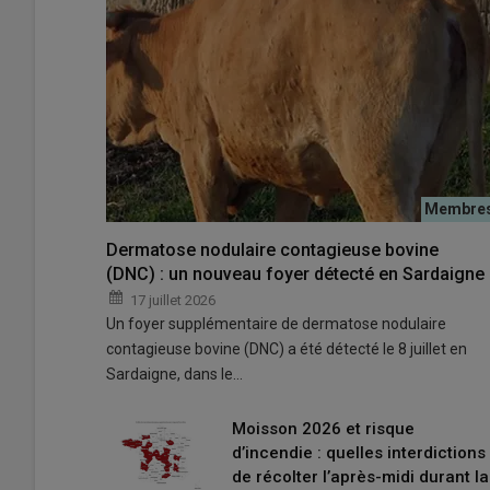
L’aide PAC complémentaire au revenu pour les jeunes ag
Dermatose nodulaire contagieuse bovine
(DNC) : un nouveau foyer détecté en Sardaigne
annoncé en mars 2026, soit le même montant que pour
© Archives Reussir
17 juillet 2026
Un foyer supplémentaire de dermatose nodulaire
contagieuse bovine (DNC) a été détecté le 8 juillet en
Des arrêtés parus au journal officiel de ce 12 juin 2026
Sardaigne, dans le…
découplées de la campagne 2025 dont plusieurs aides b
Moisson 2026 et risque
Quels montants réévalués pour 
d’incendie : quelles interdictions
de récolter l’après-midi durant la