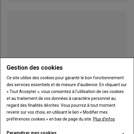
L’
aide PAC complémentaire au revenu pour les jeunes
agriculteurs
à 4469 euros (contre 4300 euros annoncé en
mars 2026, soit le même montant que pour la campagne
2024).
Aides PAC 2025 : quel montant réévalué
pour les écorégimes bio ?
L’
arrêté paru au JO du 12 juin 2026
réévalue, au titre de la
Gestion des cookies
campagne 2025, pour les
écorégimes
:
Ce site utilise des cookies pour garantir le bon fonctionnement
le
montant unitaire du niveau spécifique à l'agriculture
des services essentiels et de mesure d’audience. En cliquant sur
biologique de l'écorégime
à 101,67 euros par hectare
Publicité
« Tout Accepter », vous consentez à l’utilisation de ces cookies
(contre 93,39 annoncé en mars et 96,17 euros pour 2024)
et au traitement de vos données à caractère personnel au
regard des finalités décrites. Vous pourrez à tout moment
LES PLUS LUS
revenir sur vos choix, en utilisant le lien « Modifier mes
Relire :
Aides PAC 2025 : quels sont les montants
préférences cookies » en bas de page du site.
Plus d'infos
réévalués pour les aides découplées, les
écorégimes et les aides bovines, ovines, caprines
Paramétrer mes cookies