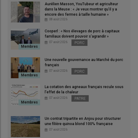
Aurélien Masson, YouTubeur et agriculteur
L’aide PAC complémentaire au revenu pour les jeunes
dans la Meuse : « Je veux montrer qu’il y a
agriculteurs est réévalué à 4469 euros (contre 4300 euros
encore des fermes à taille humaine »
08 août 2026
annoncé en mars 2026, soit le même montant que pour la
campagne 2024).
Cooperl : « Nos élevages de porc à capitaux
© Archives Reussir
familiaux doivent pouvoir s’agrandir »
07 août 2026
PORC
Des arrêtés parus au journal officiel de ce 12 juin 2026
réévaluent plusieurs montants pour les aides PAC couplées et
Une nouvelle gouvernance au Marché du porc
français
découplées de la campagne 2025 dont plusieurs aides bio.
07 août 2026
PORC
Quels montants réévalués pour les
La cotation des agneaux français recule sous
aides PAC 2025 découplées ?
l’effet de la chaleur
07 août 2026
PATRE
Quel montant réévalué pour les aides PAC
2025 pour les jeunes agriculteurs ?
Un contrat tripartite en Anjou pour structurer
une filière quinoa blond 100% française
Un
arrêté publié au journal officiel du 12 juin
réévalue au titre
07 août 2026
de la campagne 2025 :