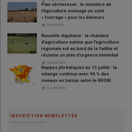
Plan sécheresse : le ministère de
le montant unitaire de l'
aide PAC ovine
l’Agriculture envisage un volet
complémentaire
pour les élevages ovins détenus par
« fourrage » pour les éleveurs
des
nouveaux producteurs
passe à 6,57 euros par animal
05 août 2026
primé (contre 6 euros précédemment)
Nouvelle-Aquitaine : la chambre
d’agriculture estime que l'agriculture
Lire aussi :
Avances sur les aides PAC 2025 : quels
régionale est au bord de la faillite et
sont les montants pour les aides couplées
réclame un plan d’urgence immédiat
animales ?
16 juillet 2026
Nappes phréatiques au 15 juillet : la
vidange continue avec 94 % des
niveaux en baisse selon le BRGM
Lire aussi :
Telepac 2026 : un mois pour demander
21 juillet 2026
l’aide ovine en métropole, en Corse et dans les
départements d’outre-mer
INSCRIPTION NEWSLETTER
Quels montants de l’aide PAC 2025 caprine
?