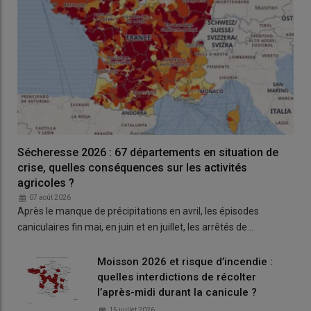
Quels montants de l'aide PAC 2025 pour les
veaux ?
Pour la campagne 2025, le montant unitaire de l'
aide aux
veaux sous la mère et aux veaux issus de l'agriculture
biologique
est porté à 66,94 euros (contre
62,45 € par
veau
éligible annoncé en mars dernier), selon un
arrêté paru au
Sécheresse 2026 : 67 départements en situation de
journal officiel du 12 juin
.
crise, quelles conséquences sur les activités
agricoles ?
Quels montants de l’aide PAC 2025 ovine ?
07 août 2026
Après le manque de précipitations en avril, les épisodes
Pour la campagne 2025, un
arrêté publié le 12 juin
réévalue
caniculaires fin mai, en juin et en juillet, les arrêtés de…
les montants de l
’aide PAC ovine
pour les départements
métropolitains hors Corse :
Moisson 2026 et risque d’incendie :
quelles interdictions de récolter
le montant unitaire de l'
aide PAC ovine de base
passe à
l’après-midi durant la canicule ?
21,56 euros par animal primé (contre 21 annoncé
précédemment)
15 juillet 2026