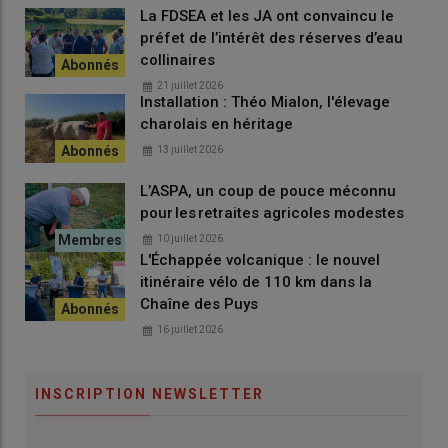
La FDSEA et les JA ont convaincu le
Pour un kilo de
skyr
, on utilise deux
préfet de l’intérêt des réserves d’eau
kilos de
lait
. Ça concentre la
collinaires
protéine
. »
21 juillet 2026
Installation : Théo Mialon, l'élevage
charolais en héritage
13 juillet 2026
La
commercialisation
a démarré début avril. C’est à cette
même période que les deux
associés
ont réalisé la demande
L’ASPA, un coup de pouce méconnu
pour les retraites agricoles modestes
accrue pour ce
produit
protéiné
.
10 juillet 2026
L'Échappée volcanique : le nouvel
La semaine où on a attaqué la
itinéraire vélo de 110 km dans la
Chaîne des Puys
production
, on a regardé les pubs, il
16 juillet 2026
y en avait 3, 4, 5. Les unes derrière
les autres. Alors on s’est dit qu’il y
avait une vraie demande. »
INSCRIPTION NEWSLETTER