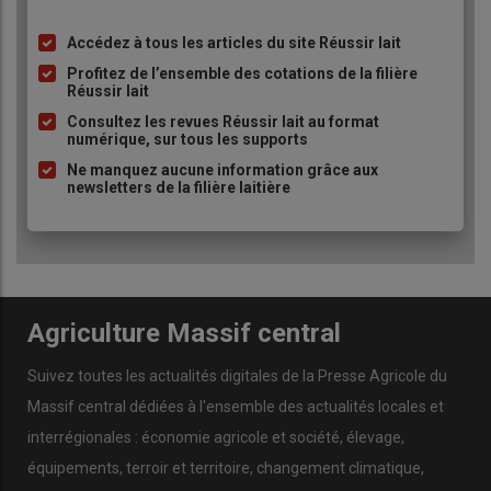
ses débuts, et aucun
investissement
majeur n’a été
nécessaire pour l’instant. Mais si les
marchés
se développent,
Accédez à tous les articles du site Réussir lait
Liste
l’équipement suivra.
à
Profitez de l’ensemble des cotations de la filière
Réussir lait
puce
Quant à l’avenir, leurs deux enfants envisagent de rejoindre
Consultez les revues Réussir lait au format
l’exploitation
dans quelques années. Le couple est ouvert aux
numérique, sur tous les supports
changements.
Ne manquez aucune information grâce aux
newsletters de la filière laitière
Et puis, de toute façon, il faudra
développer ce que les gens veulent.
Il faut répondre à la
demande
. »
Agriculture Massif central
Suivez toutes les actualités digitales de la Presse Agricole du
Massif central dédiées à l'ensemble des actualités locales et
interrégionales : économie agricole et société, élevage,
équipements, terroir et territoire, changement climatique,