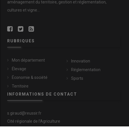
aménagement du territoire, gestion et réglementation,
cultures et vigne...
RUBRIQUES
Mon département
Innovation
Élevage
Réglementation
Économie & société
Sports
Territoire
INFORMATIONS DE CONTACT
s.giraud@reussir.fr
Cité régionale de l’Agriculture