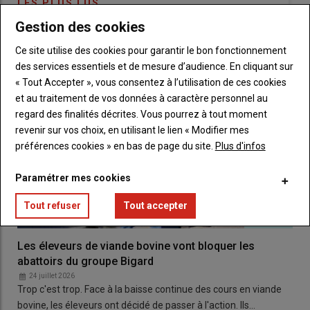
LES PLUS LUS
Gestion des cookies
La
vente
se fait principalement à la
ferme
, mais le couple
Ce site utilise des cookies pour garantir le bon fonctionnement
souhaite élargir sa présence sur les
marchés
locaux
, pour
des services essentiels et de mesure d’audience. En cliquant sur
toucher une
clientèle
qui consomme
local
sans forcément se
« Tout Accepter », vous consentez à l’utilisation de ces cookies
déplacer jusqu’à
l’exploitation
.
et au traitement de vos données à caractère personnel au
Cet hiver a cependant mis en lumière la fragilité de leur
regard des finalités décrites. Vous pourrez à tout moment
production
d’origine
. Faire du
saint-nectaire
, et uniquement
revenir sur vos choix, en utilisant le lien « Modifier mes
du
saint-nectaire
, a montré ses limites.
préférences cookies » en bas de page du site.
Plus d'infos
Paramétrer mes cookies
À lire ici :
Skyr en France : Yoplait mise sur le yaourt
protéiné pour valoriser le lait
Tout refuser
Tout accepter
Les éleveurs de viande bovine vont bloquer les
D’un lait jeté, à un produit qui
abattoirs du groupe Bigard
cartonne
24 juillet 2026
Trop c'est trop. Face à la baisse continue des cours en viande
Tout est parti d’une simple question posée par un
technicien
.
bovine, les éleveurs ont décidé de passer à l'action. Ils…
Sur
l’exploitation
, le
lait écrémé issu du processus de