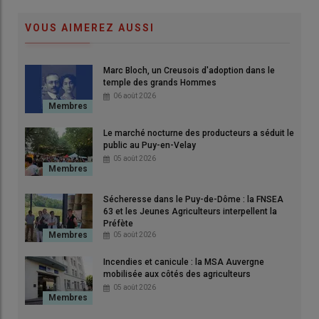
VOUS AIMEREZ AUSSI
Marc Bloch, un Creusois d'adoption dans le
temple des grands Hommes
06 août 2026
Le marché nocturne des producteurs a séduit le
public au Puy-en-Velay
05 août 2026
Pour produire un kilo de Skyr, Élodie et Sylvain utilisent deux
litres de lait.
Sécheresse dans le Puy-de-Dôme : la FNSEA
© Albane Dupin
63 et les Jeunes Agriculteurs interpellent la
Préfète
05 août 2026
Sylvain Pélissier
s’est installé en
GAEC
avec ses parents dès
2006. C’est en 2014 qu’Élodie, non issue du monde
agricole
, le
Incendies et canicule : la MSA Auvergne
mobilisée aux côtés des agriculteurs
rejoint sur
l’exploitation
en tant que
salariée
, pour monter
05 août 2026
l’atelier
fromagerie
, suspendu depuis la génération des
grands-parents de Sylvain.