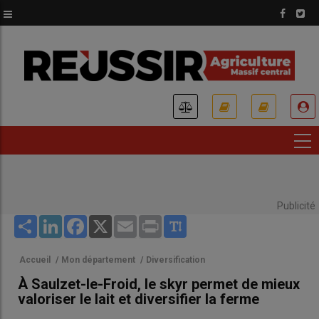
Aller
au
contenu
principal
USER
ACCOUNT
MENU
Publicité
Share
LinkedIn
Facebook
X
Email
Print
Accueil
/
Mon département
/
Diversification
À Saulzet-le-Froid, le skyr permet de mieux
valoriser le lait et diversifier la ferme