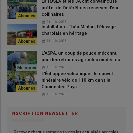
La FDSEA et les JA ont convaincu le
filières locales
, que ce soit pour les
marchés de producteurs
,
préfet de l’intérêt des réserves d’eau
les
drives fermiers
ou les
distributeurs automatiques
,
collinaires
comme celui d’
Ussel
.
21 juillet 2026
Pour elle, la différence entre son engagement aux
JA
et à la
Installation : Théo Mialon, l'élevage
Chambre d’Agriculture
est claire :
charolais en héritage
13 juillet 2026
Aux JA, c’est vraiment le côté
L’ASPA, un coup de pouce méconnu
pour les retraites agricoles modestes
syndical, la défense des intérêts. À
10 juillet 2026
la Chambre, c’est plus technique,
L'Échappée volcanique : le nouvel
opérationnel. »
itinéraire vélo de 110 km dans la
Chaîne des Puys
16 juillet 2026
Deux facettes complémentaires d’un même
combat
:
faire
vivre l’agriculture corrézienne
.
INSCRIPTION NEWSLETTER
Une femme dans un monde
en mutation
Recevez chaque semaine toutes les actualités agricoles.