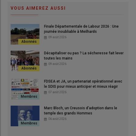
VOUS AIMEREZ AUSSI
Finale Départementale de Labour 2026 : Une
journée inoubliable à Meilhards
09 août 2026
Décapitaliser ou pas ? La sécheresse fait lever
toutes les mains
09 août 2026
© JA19
FDSEA et JA, un partenariat opérationnel avec
le SDIS pour mieux anticiper et mieux réagir
Une vocation ancrée dans
07 août 2026
le terrain
Marc Bloch, un Creusois d'adoption dans le
temple des grands Hommes
Après un
bac pro en production horticole
, Camille a
06 août 2026
rapidement compris que son
cœur battait pour l’élevage
.
« Le
côté animal me manquait »
, confie-t-elle. Aujourd’hui, elle
travaille aux côtés de ses parents sur une
exploitation à