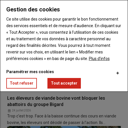
Après un
premier mandat
au bureau des JA, elle en est
Gestion des cookies
aujourd’hui la
secrétaire générale
, un rôle qu’elle assume avec
Ce site utilise des cookies pour garantir le bon fonctionnement
détermination
.
des services essentiels et de mesure d’audience. En cliquant sur
« Tout Accepter », vous consentez à l’utilisation de ces cookies
Le but est de remonter les
et au traitement de vos données à caractère personnel au
regard des finalités décrites. Vous pourrez à tout moment
problématiques aux instances
revenir sur vos choix, en utilisant le lien « Modifier mes
régionales et nationales »
,
préférences cookies » en bas de page du site.
Plus d'infos
souligne-t-elle.
« Trouver des
repreneurs pour les fermes qui
Paramétrer mes cookies
s’arrêtent, c’est compliqué. »
Tout refuser
Tout accepter
Les éleveurs de viande bovine vont bloquer les
abattoirs du groupe Bigard
Elle est convaincue que
l’avenir de l’agriculture
passe par
24 juillet 2026
l’installation de jeunes
, et elle met tout en œuvre pour
les
Trop c'est trop. Face à la baisse continue des cours en viande
accompagner
et
les encourager
. L’une de ses
fiertés
: avoir
bovine, les éleveurs ont décidé de passer à l'action. Ils…
contribué à la
réouverture d’un canton JA
dans sa zone,