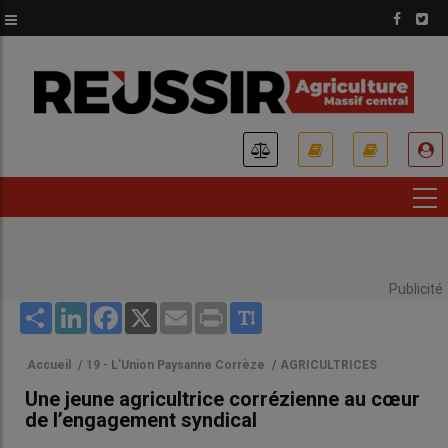
Aller
au
contenu
principal
USER
ACCOUNT
MENU
Publicité
Share
LinkedIn
Facebook
X
Email
Print
Accueil
/
19 - L'Union Paysanne Corrèze
/
AGRICULTRICES
Une jeune agricultrice corrézienne au cœur
de l’engagement syndical