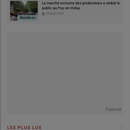
Le marché nocturne des producteurs a séduit le
Montaignac-sur-Doustre
, de
220 hectares
comptant
120
public au Puy-en-Velay
vaches Aubrac
. La
viande
est commercialisée en
vente
05 août 2026
directe
(colis et marchés). En parallèle, elle gère un
élevage de
poneys de sport
et une
pension équine
, illustrant la
diversité
de son exploitation
.
Un engagement syndical et
institutionnel fort
Engagée
aux
JA du canton de La Roche
dès son installation,
Camille a été séduite par
l’esprit de solidarité
et de
partage
du mouvement.
C’est le fait d’être ensemble, de se
soutenir, de côtoyer la même
Publicité
génération »
, explique-t-elle.
LES PLUS LUS