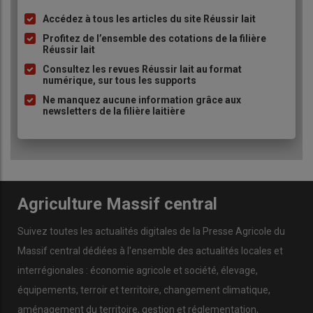
Son compagnon n’est pas du
milieu agricole
.
« C’est bien, ça
Accédez à tous les articles du site Réussir lait
Liste
permet de couper »
, avoue-t-elle avec un sourire.
« Je ne me
à
Profitez de l’ensemble des cotations de la filière
verrais pas travailler avec mon compagnon tous les jours. »
Réussir lait
puce
Consultez les revues Réussir lait au format
numérique, sur tous les supports
« Ensemble, on est plus
Ne manquez aucune information grâce aux
forts »
newsletters de la filière laitière
Quand on lui demande ce qui la motive, Camille répond sans
hésiter :
Agriculture Massif central
"Le but, c’est de faire avancer
les choses. Remonter les
Suivez toutes les actualités digitales de la Presse Agricole du
problématiques, inciter les
Massif central dédiées à l'ensemble des actualités locales et
jeunes à s’installer, les
interrégionales : économie agricole et société, élevage,
accompagner et montrer qu’on
équipements, terroir et territoire, changement climatique,
est là pour représenter le métier.
aménagement du territoire, gestion et réglementation,