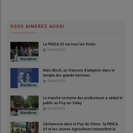
VOUS AIMEREZ AUSSI
La FNSEA 03 sur tous les fronts
06 août 2026
Jérôme Aubert, président de la section régionale Massif
Marc Bloch, un Creusois d'adoption dans le
temple des grands Hommes
Central de Sodiaal aux côtés de Myriam Riedel-Kienzi ,
06 août 2026
directrice générale en charge de l'international chez Yoplait.
© Sodiaal
Le marché nocturne des producteurs a séduit le
public au Puy-en-Velay
Comment se résume l’année 2025
05 août 2026
pour la collecte laitière Sodiaal dans
votre région
?
Sécheresse dans le Puy-de-Dôme : la FNSEA
63 et les Jeunes Agriculteurs interpellent la