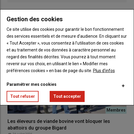
À lire aussi :
Optimisme prudent pour les
LES PLUS LUS
Gestion des cookies
producteurs de lait de Sodiaal
Ce site utilise des cookies pour garantir le bon fonctionnement
des services essentiels et de mesure d’audience. En cliquant sur
Et niveau prix
du
lait
?
« Tout Accepter », vous consentez à l’utilisation de ces cookies
et au traitement de vos données à caractère personnel au
J.Aubert
: Le
prix moyen payé aux producteurs en 2025
a
regard des finalités décrites. Vous pourrez à tout moment
atteint
468 € les 1 000 litres en base 38-32
. En intégrant
revenir sur vos choix, en utilisant le lien « Modifier mes
toutes les
primes
, y compris celles liées aux
laits bio
et
sous
préférences cookies » en bas de page du site.
Plus d'infos
signe de qualité
, ce
prix moyen
s’élève à
501 € les 1 000
litres
. Et si l’on ajoute le
résultat courant de 38 millions
Paramétrer mes cookies
d’euros en 2025
, notre
clé de répartition
a permis de servir un
intérêt à la part de 1,95 euro ramené au litre de lait
, ainsi
Tout refuser
Tout accepter
qu’une
distribution de 1,14 euro pour les volumes produits
en 2025
.
Les éleveurs de viande bovine vont bloquer les
Au final,
Sodiaal
aura versé
505 € les
abattoirs du groupe Bigard