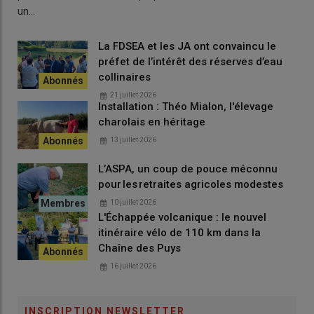
un…
Les trois
départements principaux
(
Puy-de-Dôme
,
Cantal
et
Haute-
La FDSEA et les JA ont convaincu le
préfet de l’intérêt des réserves d’eau
Loire
) représentent
90 % de notre
collinaires
collecte
, et la
dynamique y est
21 juillet 2026
homogène
.
Installation : Théo Mialon, l'élevage
charolais en héritage
13 juillet 2026
Cela dit, les
installations ne suffisent pas à compenser les
L’ASPA, un coup de pouce méconnu
départs à la retraite
, qui représentent environ
4 % de baisse
pour les retraites agricoles modestes
annuelle du nombre de producteurs
. En revanche, la
10 juillet 2026
productivité
ou le
rendement par animal
, est en
forte
L'Échappée volcanique : le nouvel
amélioration
. C’est un
défi structurel
que nous devons
itinéraire vélo de 110 km dans la
continuer à relever.
Chaîne des Puys
Comment analysez-vous le début
16 juillet 2026
d’année 2026, marqué par une
production de lait toujours
INSCRIPTION NEWSLETTER