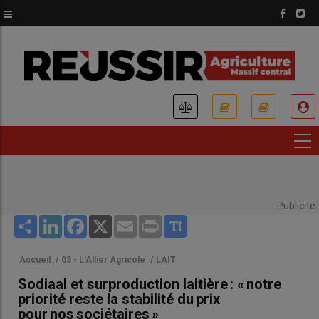
Aller
au
contenu
principal
USER
ACCOUNT
MENU
Publicité
Share
LinkedIn
Facebook
X
Email
Print
Accueil
/
03 - L'Allier Agricole
/
LAIT
Sodiaal et surproduction laitière : « notre
priorité reste la stabilité du prix
pour nos sociétaires »