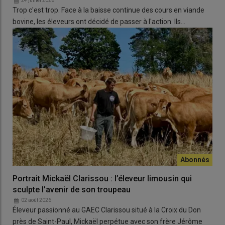
1 000 litres
à ses
producteurs
en
24 juillet 2026
Trop c'est trop. Face à la baisse continue des cours en viande
cumulant l’ensemble de ces
bovine, les éleveurs ont décidé de passer à l'action. Ils…
éléments.
Globalement, 2025 semble donc une
bonne année mais qui cache une
réalité plus contrastée, marquée par
une collecte de lait inférieure aux
années précédentes sur le premier
trimestre...
J.Aubert
: Malgré un
contexte parfois difficile au cours de
l'année
, la
région reste attractive
. En 2025,
40 jeunes se sont
installés
au sein de
Sodiaal
, dont un quart en
systèmes
Portrait Mickaël Clarissou : l’éleveur limousin qui
robotisés
. Ces
installations
, couplées à une
amélioration de
sculpte l’avenir de son troupeau
la productivité par animal
grâce à des
fourrages de qualité
02 août 2026
Éleveur passionné au GAEC Clarissou situé à la Croix du Don
et la
robotique
, montrent que la
filière laitière
a de l’avenir.
près de Saint-Paul, Mickaël perpétue avec son frère Jérôme