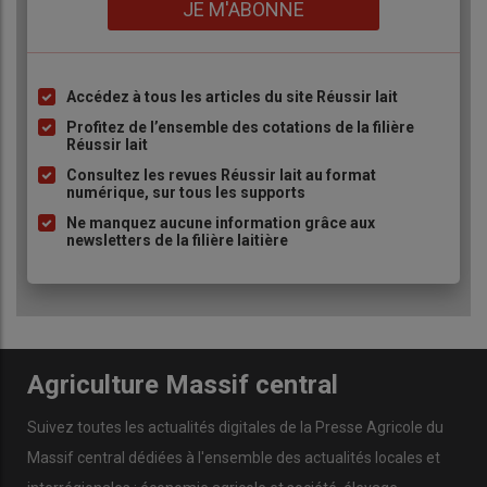
Lien
aujourd’hui à
400 € les 1 000 litres
JE M'ABONNE
en avril 2026
, contre
450 € en bio
.
Accédez à tous les articles du site Réussir lait
Liste
Cette situation n’est pas propre à notre
région
, ni même à la
à
Profitez de l’ensemble des cotations de la filière
France
. En
Europe
, la
surproduction
a entraîné une
baisse
Réussir lait
puce
généralisée des prix
. Entre
septembre 2025
et
février 2026
,
Consultez les revues Réussir lait au format
numérique, sur tous les supports
le
prix du lait
a chuté de
57 € en France
, contre
111 € en
Allemagne
. Cela montre à quel point les
marchés à l’export
Ne manquez aucune information grâce aux
newsletters de la filière laitière
notamment sont
volatils
.
Chez
Sodiaal
, nous avons choisi de
privilégier les
Produits de Grande
Consommation (PGC) français
, qui
Agriculture Massif central
représentent
50 % de notre mix
et
Suivez toutes les actualités digitales de la Presse Agricole du
offrent une
valorisation stable
.
Massif central dédiées à l'ensemble des actualités locales et