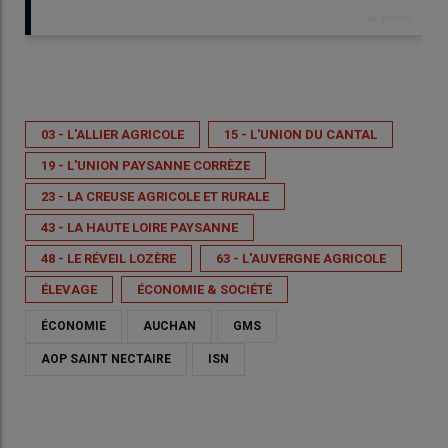
Publié le
jeu 30/04/2026 - 12:37
- Par
Mélodie Comte
03 - L'ALLIER AGRICOLE
15 - L'UNION DU CANTAL
19 - L'UNION PAYSANNE CORRÈZE
23 - LA CREUSE AGRICOLE ET RURALE
43 - LA HAUTE LOIRE PAYSANNE
48 - LE RÉVEIL LOZÈRE
63 - L'AUVERGNE AGRICOLE
ÉLEVAGE
ÉCONOMIE & SOCIÉTÉ
ÉCONOMIE
AUCHAN
GMS
AOP SAINT NECTAIRE
ISN
Le 24 avril, les prix constatés dans le magasin atteignaient
24,99€/kg.
© AA63