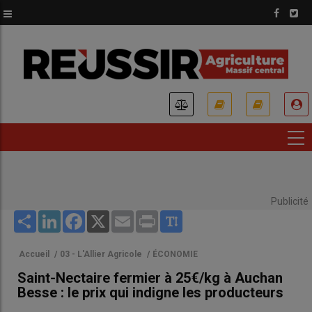
Aller
au
contenu
principal
USER
ACCOUNT
MENU
Publicité
Share
LinkedIn
Facebook
X
Email
Print
Accueil
/
03 - L'Allier Agricole
/
ÉCONOMIE
Saint-Nectaire fermier à 25€/kg à Auchan
Besse : le prix qui indigne les producteurs