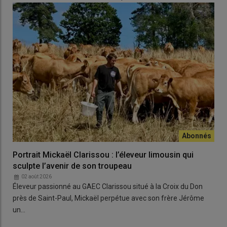
À lire aussi :
Comment il y a 70 ans, l'AOC a sauvé
le saint-nectaire de la disparition ?
Portrait Mickaël Clarissou : l’éleveur limousin qui
sculpte l’avenir de son troupeau
02 août 2026
Éleveur passionné au GAEC Clarissou situé à la Croix du Don
près de Saint-Paul, Mickaël perpétue avec son frère Jérôme
un…