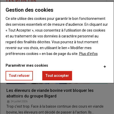
LES PLUS LUS
économique de la filière
» souligne
Sébastien Ramade
.
Gestion des cookies
L'
ISN
dégaine la création d’un
observatoire économique
Ce site utilise des cookies pour garantir le bon fonctionnement
des services essentiels et de mesure d’audience. En cliquant sur
Sans moyen juridique pour réguler les prix, la filière mise sur la
« Tout Accepter », vous consentez à l’utilisation de ces cookies
transparence et le suivi. Suite à cette affaire, un
observatoire
et au traitement de vos données à caractère personnel au
économique
sera lancé pour tracer les marges à chaque
regard des finalités décrites. Vous pourrez à tout moment
étape :
producteurs
,
affineurs
,
distributeurs
. L’objectif sera
revenir sur vos choix, en utilisant le lien « Modifier mes
de rendre publiques ces données.
préférences cookies » en bas de page du site.
Plus d'infos
Paramétrer mes cookies
« Les
consommateurs
auront une
Tout refuser
Tout accepter
information claire, et les
producteurs
des arguments pour
négocier », conclut
Sébastien
Les éleveurs de viande bovine vont bloquer les
abattoirs du groupe Bigard
Ramade
.
24 juillet 2026
Trop c'est trop. Face à la baisse continue des cours en viande
bovine, les éleveurs ont décidé de passer à l'action. Ils…