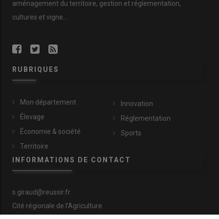
aménagement du territoire, gestion et réglementation,
cultures et vigne...
RUBRIQUES
Mon département
Innovation
Élevage
Réglementation
Économie & société
Sports
Territoire
INFORMATIONS DE CONTACT
s.giraud@reussir.fr
Cité régionale de l’Agriculture