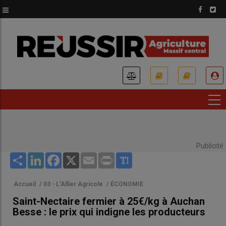
Aller
au
contenu
principal
USER
ACCOUNT
MENU
Publicité
Share
LinkedIn
Facebook
X
Email
Print
Accueil
/
03 - L'Allier Agricole
/
ÉCONOMIE
Saint-Nectaire fermier à 25€/kg à Auchan
Besse : le prix qui indigne les producteurs