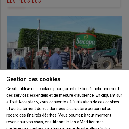
LES PLUS LUS
économique de la filière
» souligne
Sébastien Ramade
.
L'
ISN
dégaine la création d’un
observatoire économique
Sans moyen juridique pour réguler les prix, la filière mise sur la
transparence et le suivi. Suite à cette affaire, un
observatoire
économique
sera lancé pour tracer les marges à chaque
étape :
producteurs
,
affineurs
,
distributeurs
. L’objectif sera
de rendre publiques ces données.
« Les
consommateurs
auront une
Gestion des cookies
information claire, et les
Ce site utilise des cookies pour garantir le bon fonctionnement
producteurs
des arguments pour
des services essentiels et de mesure d’audience. En cliquant sur
négocier », conclut
Sébastien
« Tout Accepter », vous consentez à l’utilisation de ces cookies
Les éleveurs de viande bovine vont bloquer les
abattoirs du groupe Bigard
et au traitement de vos données à caractère personnel au
Ramade
.
regard des finalités décrites. Vous pourrez à tout moment
24 juillet 2026
Trop c'est trop. Face à la baisse continue des cours en viande
revenir sur vos choix, en utilisant le lien « Modifier mes
bovine, les éleveurs ont décidé de passer à l'action. Ils…
préférences cookies » en bas de page du site.
Plus d'infos