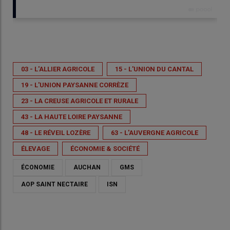
Publié le
jeu 30/04/2026 - 12:37
- Par
Mélodie Comte
03 - L'ALLIER AGRICOLE
15 - L'UNION DU CANTAL
19 - L'UNION PAYSANNE CORRÈZE
23 - LA CREUSE AGRICOLE ET RURALE
43 - LA HAUTE LOIRE PAYSANNE
48 - LE RÉVEIL LOZÈRE
63 - L'AUVERGNE AGRICOLE
ÉLEVAGE
ÉCONOMIE & SOCIÉTÉ
ÉCONOMIE
AUCHAN
GMS
AOP SAINT NECTAIRE
ISN
Le 24 avril, les prix constatés dans le magasin atteignaient
24,99€/kg.
© AA63