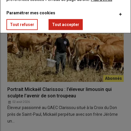
À lire aussi :
Comment il y a 70 ans, l'AOC a sauvé
Paramétrer mes cookies
le saint-nectaire de la disparition ?
Tout refuser
Tout accepter
Portrait Mickaël Clarissou : l’éleveur limousin qui
sculpte l’avenir de son troupeau
02 août 2026
Éleveur passionné au GAEC Clarissou situé à la Croix du Don
près de Saint-Paul, Mickaël perpétue avec son frère Jérôme
un…