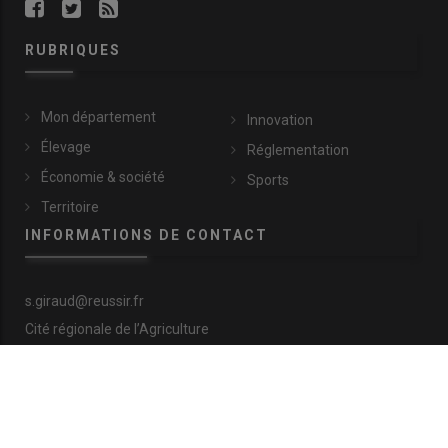
RUBRIQUES
Mon département
Innovation
Élevage
Réglementation
Économie & société
Sports
Territoire
INFORMATIONS DE CONTACT
s.giraud@reussir.fr
Cité régionale de l’Agriculture
9 allée Pierre de Fermat
63170 Aubière
+33 (0)4 73 28 77 81