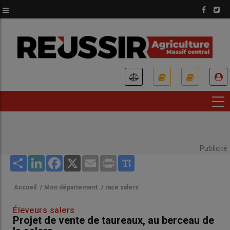
Aller
au
contenu
principal
USER
ACCOUNT
MENU
Publicité
Share
LinkedIn
Facebook
X
Email
Print
Accueil
/
Mon département
/
race salers
Éleveurs salers
Projet de vente de taureaux, au berceau de