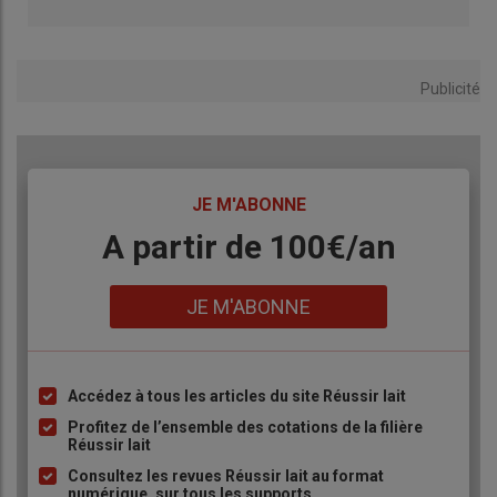
1° prix : De Lamarlière Mathieu (Le Brethon), 21 brebis
2° prix : GAEC Michaud ( Louroux-Hodement), 23 brebis
3° prix : Durin Baptiste (Hyds), 6 brebis
Publicité
TITRE
JE M'ABONNE
Body
A partir de 100€/an
Lire aussi :
Foire ovine de Molles : une tradition bien
ancrée dans la Montagne bourbonnaise
Lien
JE M'ABONNE
Accédez à tous les articles du site Réussir lait
Liste
à
Profitez de l’ensemble des cotations de la filière
Réussir lait
puce
Consultez les revues Réussir lait au format
numérique, sur tous les supports