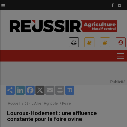
Aller
au
contenu
principal
USER
ACCOUNT
MENU
Publicité
Share
LinkedIn
Facebook
X
Email
Print
Accueil
/
03 - L'Allier Agricole
/
Foire
Louroux-Hodement : une affluence
constante pour la foire ovine