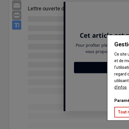
Email
Lettre ouverte du Syndicat des Exploitants 
Print
Gesti
Ce site 
et de m
l’utilis
regard d
utilisan
d'infos
Paramé
Tout 