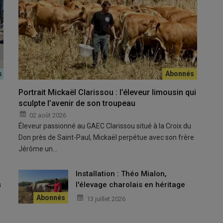
ges, plus de coupures naturelles contre le feu, plus de pâturage,
Portrait Mickaël Clarissou : l’éleveur limousin qui
sculpte l’avenir de son troupeau
 du monde rural
02 août 2026
Éleveur passionné au GAEC Clarissou situé à la Croix du
 confronté à des
incendies
d'une
ampleur inquiétante
, le
Don près de Saint-Paul, Mickaël perpétue avec son frère
ac
souhaite interpeller les
responsables publics
, les
Jérôme un…
s
contradictions
qui frappent aujourd'hui le
monde rural
.
toire entretenu
est un
territoire protégé
. Pourtant, dans le
u
Installation : Théo Mialon,
istratives
et
décisions politiques
s'accumulent et rendent
s
l'élevage charolais en héritage
13 juillet 2026
 Natura 2000
, la
multiplication des procédures
s bien au-delà du raisonnable sur certains
bords de routes
ou