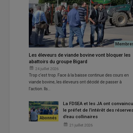
sans agriculteurs, il n'y aura plus d'entretien des paysa
plus de surveillance quotidienne du territoire.
© AdobeStock
Les éleveurs de viande bovine vont bloquer les
abattoirs du groupe Bigard
Feux de forêt et contradictions
24 juillet 2026
Trop c'est trop. Face à la baisse continue des cours en
Alors que notre
territoire
vient une nouvelle fois d'être
viande bovine, les éleveurs ont décidé de passer à
Syndicat des Exploitants Agricoles de Lavoûte-Chilh
l'action. Ils…
administrations
et l'ensemble des
concitoyens
sur le
« Depuis des années, les
agriculteurs
alertent : un
terri
La FDSEA et les JA ont convainc
même temps, les
réglementations
,
contraintes admin
le préfet de l’intérêt des réserve
toujours plus difficile l'
entretien de nos campagnes
.
d’eau collinaires
Les
limitations de débroussaillement
, les
contraintes
21 juillet 2026
administratives
, les
dates de fauche imposées
parfoi