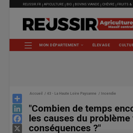
MENU
Aller
REUSSIR.FR
APICULTURE
BIO
BOVINS VIANDE
CHÈVRE
FRUITS &
FILIÈRE
au
contenu
principal
NAVIGATION
MON DÉPARTEMENT
ÉLEVAGE
CULTU
PRINCIPALE
Accueil
/
43 - La Haute Loire Paysanne
/
Incendie
Share
"Combien de temps encor
LinkedIn
les causes du problème 
Facebook
conséquences ?"
X