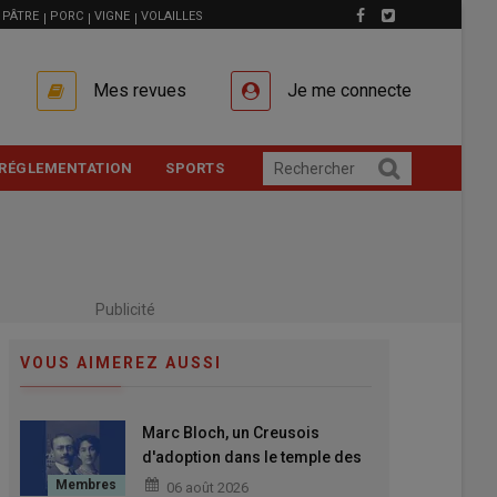
PÂTRE
PORC
VIGNE
VOLAILLES
Mes revues
Je me connecte
RÉGLEMENTATION
SPORTS
Publicité
VOUS AIMEREZ AUSSI
Marc Bloch, un Creusois
d'adoption dans le temple des
grands Hommes
06 août 2026