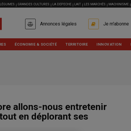
 LÉGUMES
GRANDES CULTURES
LA DEPECHE
LAIT
LES MARCHÉS
MACHINISME
USER
Annonces légales
Je m'abonne
ACCOUNT
MENU
RES
ÉCONOMIE & SOCIÉTÉ
TERRITOIRE
INNOVATION
e allons-nous entretenir
tout en déplorant ses