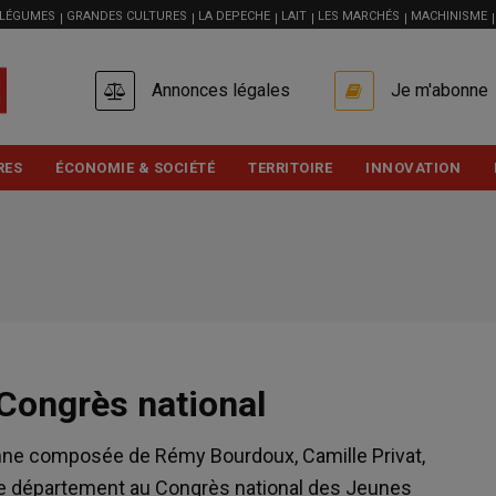
 LÉGUMES
GRANDES CULTURES
LA DEPECHE
LAIT
LES MARCHÉS
MACHINISME
USER
Annonces légales
Je m'abonne
ACCOUNT
MENU
RES
ÉCONOMIE & SOCIÉTÉ
TERRITOIRE
INNOVATION
 Congrès national
ienne composée de Rémy Bourdoux, Camille Privat,
le département au Congrès national des Jeunes