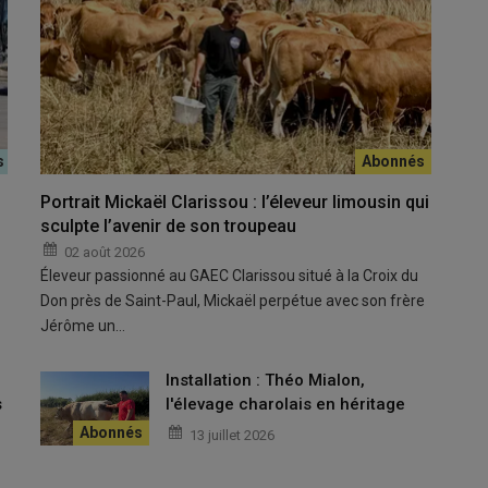
Portrait Mickaël Clarissou : l’éleveur limousin qui
sculpte l’avenir de son troupeau
, ce congrès a une nouvelle fois démontré
la force du
02 août 2026
Éleveur passionné au GAEC Clarissou situé à la Croix du
Don près de Saint-Paul, Mickaël perpétue avec son frère
Jérôme un…
ie du réseau. Nous avons l'occasion de nous
u
Installation : Théo Mialon,
venus de toute la
France
, mais aussi de
s
l'élevage charolais en héritage
les
orientations
que nous voulons porter au
13 juillet 2026