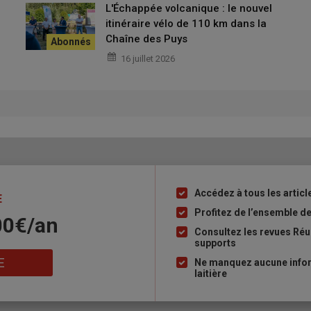
L'Échappée volcanique : le nouvel
itinéraire vélo de 110 km dans la
Chaîne des Puys
nal élu
16 juillet 2026
squ'elle était
élective
. Le jeudi
4 juin
, les délégués ont
bos
, agriculteur en
Isère
, a été élu
président
, tandis que
Loïc
taire général
.
s
la continuité des combats
portés par les
JA
:
Accédez à tous les article
Liste
E
assurer la viabilité économique des
à
Profitez de l’ensemble des
00€/an
ellement des générations
en agriculture »
,
puce
Consultez les revues Réus
e générale des JA de la Corrèze
.
supports
E
Ne manquez aucune inform
laitière