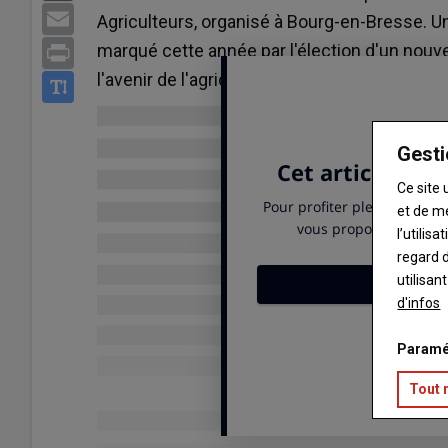
Email
Agriculteurs, organisé à Bourg-en-Bresse. U
marqué cette année par l'élection d'un nouv
Print
l'avenir de l'agriculture française.
Gesti
Ce site 
et de m
l’utilis
regard d
utilisan
d'infos
Paramé
Tout 