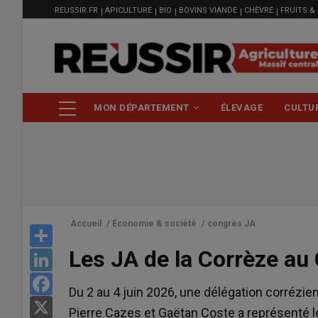
MENU
Aller
REUSSIR.FR
APICULTURE
BIO
BOVINS VIANDE
CHÈVRE
FRUITS &
FILIÈRE
au
contenu
principal
NAVIGATION
MON DÉPARTEMENT
ÉLEVAGE
CULTU
PRINCIPALE
Accueil
/
Économie & société
/
congrès JA
Share
Les JA de la Corrèze au
LinkedIn
Facebook
Du 2 au 4 juin 2026, une délégation corréz
X
Pierre Cazes et Gaëtan Coste a représenté 