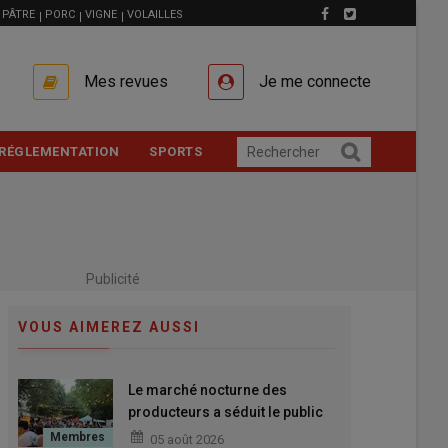
PÂTRE
PORC
VIGNE
VOLAILLES
Mes revues
Je me connecte
RÉGLEMENTATION
SPORTS
Publicité
VOUS AIMEREZ AUSSI
Le marché nocturne des
producteurs a séduit le public
au Puy-en-Velay
05 août 2026