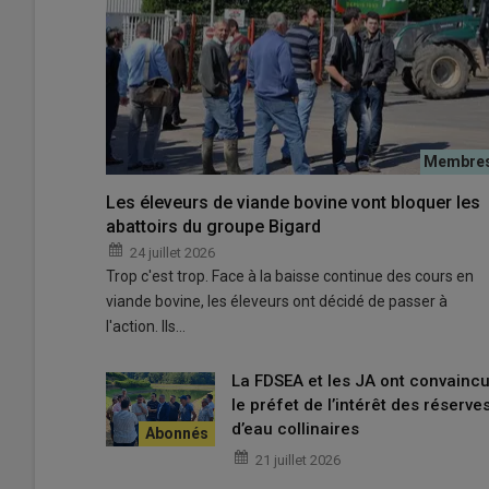
© JA19
Les éleveurs de viande bovine vont bloquer les
abattoirs du groupe Bigard
Pour
Rémy Bourdoux
,
Président des JA de la Corrèze
24 juillet 2026
syndicat
:
Trop c'est trop. Face à la baisse continue des cours en
viande bovine, les éleveurs ont décidé de passer à
l'action. Ils…
C'est un
moment important
de la v
La FDSEA et les JA ont convainc
retrouver entre
jeunes agriculteurs
le préfet de l’intérêt des réserve
d’eau collinaires
débattre
et de
construire ensemble
niveau national. »
21 juillet 2026