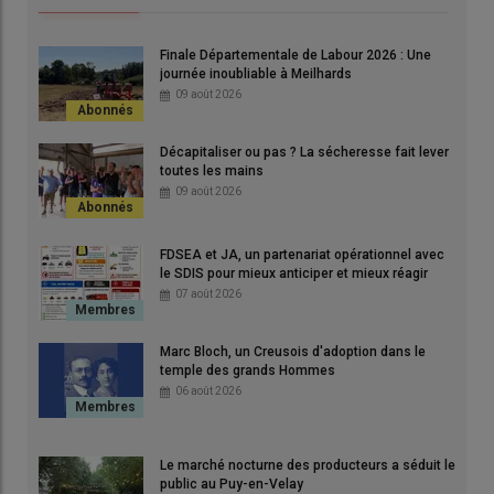
Finale Départementale de Labour 2026 : Une
journée inoubliable à Meilhards
09 août 2026
Décapitaliser ou pas ? La sécheresse fait lever
toutes les mains
09 août 2026
FDSEA et JA, un partenariat opérationnel avec
le SDIS pour mieux anticiper et mieux réagir
© _PAO _PAO
07 août 2026
300 bovins présents
Marc Bloch, un Creusois d'adoption dans le
temple des grands Hommes
Les bovins seront de retour sur les salons en mai avec 300
06 août 2026
animaux présents au Salon de l’Agriculture de Nouvelle-
Aquitaine (SANA) à la Foire de Bordeaux 2026. Après les
Le marché nocturne des producteurs a séduit le
restrictions sanitaires liées à la DNC, les éleveurs vont donc
public au Puy-en-Velay
pouvoir à nouveau présenter leurs animaux au public. Pour les