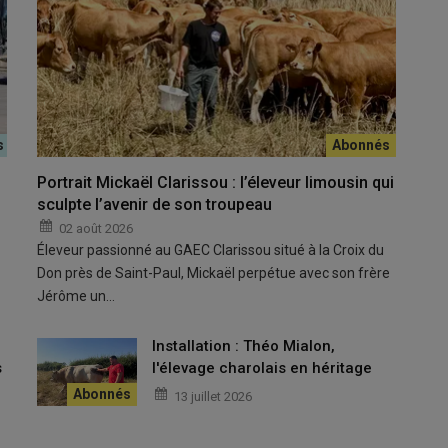
Portrait Mickaël Clarissou : l’éleveur limousin qui
sculpte l’avenir de son troupeau
02 août 2026
Éleveur passionné au GAEC Clarissou situé à la Croix du
le du Mérite Agricole
est une
décoration honorifique
qui
Don près de Saint-Paul, Mickaël perpétue avec son frère
nels du secteur
. Initialement réservée aux
agriculteurs
, elle
Jérôme un…
née, en
janvier
et
juillet
, le
ministère de l’Agriculture
annonce
ommes
et
femmes
. Les
quotas
, divisés par deux depuis
2019
,
u
Installation : Théo Mialon,
e.
s
l'élevage charolais en héritage
13 juillet 2026
décorées
par
département
chaque année »
,
dent
de l’
Amoma 63 et 03
, l’
association des