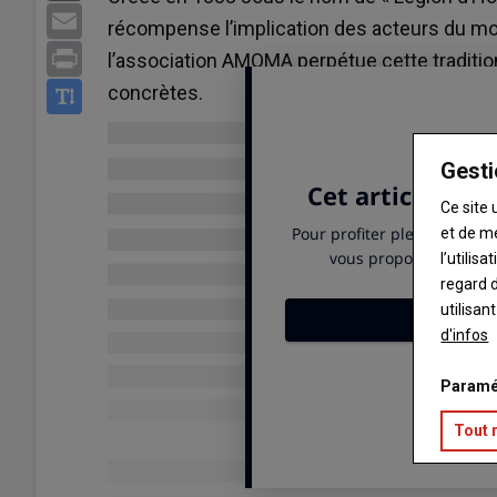
Email
récompense l’implication des acteurs du mond
Print
l’association AMOMA perpétue cette traditio
concrètes.
Gesti
Ce site 
et de m
l’utilis
regard d
utilisan
d'infos
Paramé
Tout 