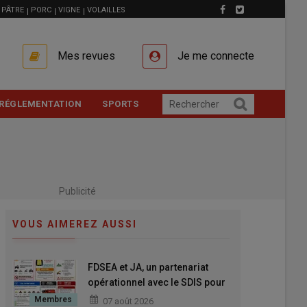
PÂTRE
PORC
VIGNE
VOLAILLES
Mes revues
Je me connecte
RÉGLEMENTATION
SPORTS
Publicité
VOUS AIMEREZ AUSSI
FDSEA et JA, un partenariat
opérationnel avec le SDIS pour
mieux anticiper et mieux réagir
07 août 2026