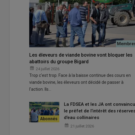
Bureau de l'AMOMA lors de la remise des prix
Les éleveurs de viande bovine vont bloquer les
© AMOMA
abattoirs du groupe Bigard
24 juillet 2026
Trop c'est trop. Face à la baisse continue des cours en
Instituée officiellement en
1964
par
de Gaulle
, la
Médail
viande bovine, les éleveurs ont décidé de passer à
récompense le
travail
et l’
engagement
des
profession
l'action. Ils…
s’est élargie aux
acteurs du para-agricole
. Chaque an
les nouveaux
décorés
, avec une
parité stricte
entre
h
La FDSEA et les JA ont convainc
rendent cependant cette
distinction
de plus en plus rar
le préfet de l’intérêt des réserve
d’eau collinaires
« Seulement
7 à 8 personnes
sont
21 juillet 2026
souligne
François Clément
,
prési