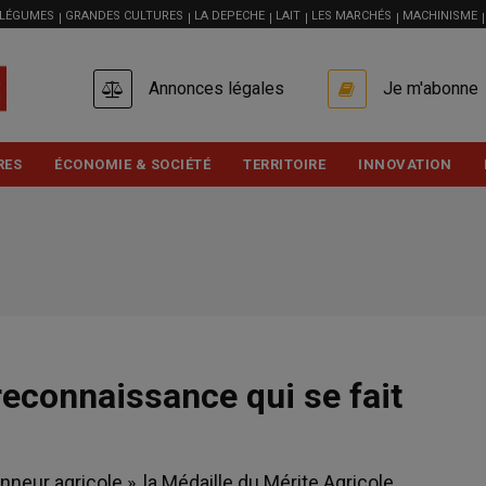
 LÉGUMES
GRANDES CULTURES
LA DEPECHE
LAIT
LES MARCHÉS
MACHINISME
USER
Annonces légales
Je m'abonne
ACCOUNT
MENU
RES
ÉCONOMIE & SOCIÉTÉ
TERRITOIRE
INNOVATION
reconnaissance qui se fait
eur agricole », la Médaille du Mérite Agricole