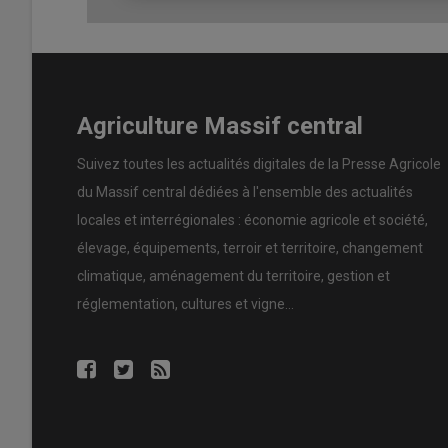
À lire aussi :
GNR Agricole : Comment obtenir l
AMOMA : l’association dynamiq
Agriculture Massif central
L’
Association des Médaillés du Mérite Agricole (A
Clément
, compte
192 adhérents
répartis entre les deu
Suivez toutes les actualités digitales de la Presse Agricole
l’
Allier
).
du Massif central dédiées à l'ensemble des actualités
locales et interrégionales : économie agricole et société,
Son
conseil d’administration
, co
élevage, équipements, terroir et territoire, changement
parfaite
entre les deux
départeme
climatique, aménagement du territoire, gestion et
réglementation, cultures et vigne...
L’
AMOMA
a pour
objectif
de promouvoir les
activités 
(comme celle sur la
souveraineté alimentaire
organisé
salons majeurs
(
SIA
,
Sommet de l’Élevage
,
Space
). E
les
collectes
pour les
banques alimentaires
fin
novem
Avec des
quotas réduits
et un
recrutement
de nouve