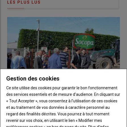
commission mixte paritaire
.
LES PLUS LUS
À l’heure où les
massifs
font face à des
défis sans précédent
,
l’
aboutissement législatif
de ce
texte
avant la
trêve estivale
constitue une
nécessité
pour répondre aux
attentes des
habitants
et donner enfin aux
territoires de montagne
les
outils
dont ils ont besoin pour préparer leur
avenir
.
D’après communiqué du Député J.P Vigier
Gestion des cookies
Ce site utilise des cookies pour garantir le bon fonctionnement
des services essentiels et de mesure d’audience. En cliquant sur
« Tout Accepter », vous consentez à l’utilisation de ces cookies
Les éleveurs de viande bovine vont bloquer les
et au traitement de vos données à caractère personnel au
abattoirs du groupe Bigard
regard des finalités décrites. Vous pourrez à tout moment
24 juillet 2026
Trop c'est trop. Face à la baisse continue des cours en viande
revenir sur vos choix, en utilisant le lien « Modifier mes
bovine, les éleveurs ont décidé de passer à l'action. Ils…
préférences cookies » en bas de page du site.
Plus d'infos