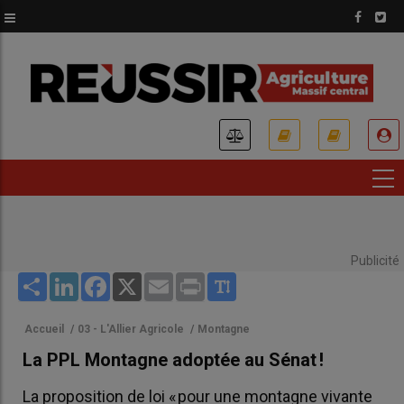
Aller
au
contenu
principal
USER
ACCOUNT
MENU
Publicité
Share
LinkedIn
Facebook
X
Email
Print
Accueil
/
03 - L'Allier Agricole
/
Montagne
La PPL Montagne adoptée au Sénat !
La proposition de loi « pour une montagne vivante