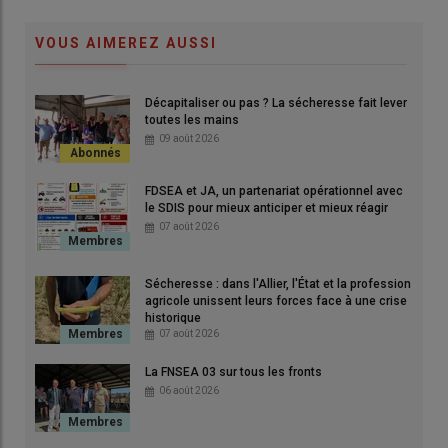
La PPL est en bon chemin...
VOUS AIMEREZ AUSSI
© HLP
Adoption d’un texte transpartisan
Décapitaliser ou pas ? La sécheresse fait lever
toutes les mains
pour la montagne
09 août 2026
Après son
adoption
à l’
Assemblée nationale
le
13 mai
dernier
, ce nouveau
vote
confirme le large
consensus
qui
FDSEA et JA, un partenariat opérationnel avec
le SDIS pour mieux anticiper et mieux réagir
entoure ce
texte transpartisan
, élaboré pendant plus d’
un an
07 août 2026
avec l’
ANEM
, son
exécutif
, les
élus
de l’ensemble des
massifs
,
les
partenaires institutionnels
et les
acteurs de terrain
.
Sécheresse : dans l'Allier, l'État et la profession
Lors des
débats
, les
sénateurs de montagne
ont rappelé
agricole unissent leurs forces face à une crise
l’
urgence
de mieux considérer les
spécificités des massifs
et
historique
ont salué un
texte attendu
,
concret
et
fidèle aux réalités du
07 août 2026
terrain
.
La FNSEA 03 sur tous les fronts
06 août 2026
Cette nouvelle
adoption
confirme