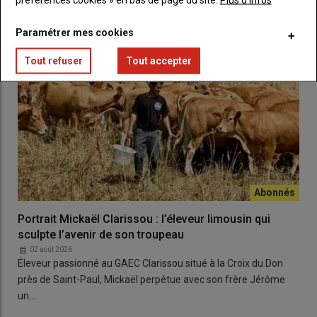
Paramétrer mes cookies
Tout refuser
Tout accepter
Portrait Mickaël Clarissou : l’éleveur limousin qui
sculpte l’avenir de son troupeau
02 août 2026
Éleveur passionné au GAEC Clarissou situé à la Croix du Don
près de Saint-Paul, Mickaël perpétue avec son frère Jérôme
un…