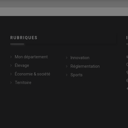
ion européenne
vers l’Est et notamment à l’
Ukraine
. Un sujet
Sur cette question, on a dit deux choses : d’abord que pour avoir
urrences extérieures qu’il s’agisse d’un bloc russe, des
du fait des volumes importants qu’elle produit. L’Ukraine restera
firme le syndicaliste cantalien, rappelant par ailleurs le choix
t l’Ukraine, dont la souveraineté a été attaquée et menacée par
RUBRIQUES
Mon département
Innovation
ance agricole
avec ou contre nous”, Jérémie
Élevage
Réglementation
Économie & société
Sports
Territoire
t soumise à des conditions “non négociables” : “Le pays doit
onnementales (phytosanitaires,...), sanitaires, de bien-être
aute de quoi “JA s’opposera à tout projet d’adhésion”, insiste