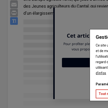
Email
des Jeunes agriculteurs du Cantal, qui revie
Print
d'un élargissement de l'UE à l'Ukraine.
Gesti
Ce site 
et de m
l’utilis
regard d
utilisan
d'infos
Paramé
Tout 