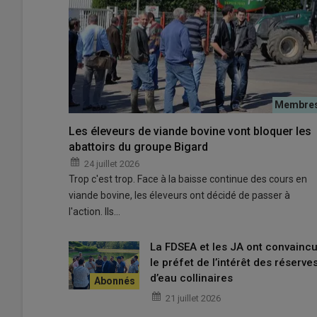
La délégation cantalienne présente en nombre dans la 
Les éleveurs de viande bovine vont bloquer les
L’agriculture d’
Auvergne-Rhône-Alpes
était à l’honneu
abattoirs du groupe Bigard
2 au 4 juin : d’abord parce que c’est le département de l
24 juillet 2026
congressites, ensuite parce que c’est un local de l’étape
Trop c'est trop. Face à la baisse continue des cours en
est fier que ce soit l’ancien président des
JA
de notre rég
viande bovine, les éleveurs ont décidé de passer à
quelqu’un d’engagé, proche du terrain, qui connaît bien n
l'action. Ils…
Jérémy Chancel
, secrétaire général des
JA du Cantal
,
délégation cantalienne garnie (huit membres).
La FDSEA et les JA ont convainc
Présidentielle : des candidats sur
le préfet de l’intérêt des réserve
d’eau collinaires
Outre cette séquence statutaire élective, il revient sur 
21 juillet 2026
Présidentielle
, ce sont cinq candidats ou représentants