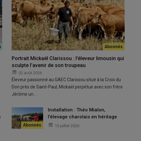
Bresse.
Portrait Mickaël Clarissou : l’éleveur limousin qui
r au congrès national des
Jeunes agriculteurs
qui s’est tenu du
sculpte l’avenir de son troupeau
’Ain qui accueillait à Bourg-en-Bresse les plus de 650
02 août 2026
,
Jocelyn Dubost
, qui y a été élu à la tête du syndicat jeune. “On
Éleveur passionné au GAEC Clarissou situé à la Croix du
ion qui accède à cette responsabilité nationale, c’est
Don près de Saint-Paul, Mickaël perpétue avec son frère
os préoccupations et très bien ses dossiers”, se félicite
Jérôme un…
 qui était du voyage dans la Bresse, au sein d’une
u
Installation : Théo Mialon,
 le grill
s
l'élevage charolais en héritage
13 juillet 2026
les deux temps forts de ce congrès : à moins d’un an de la
 nationaux de partis politiques qui ont été conviés par les JA à