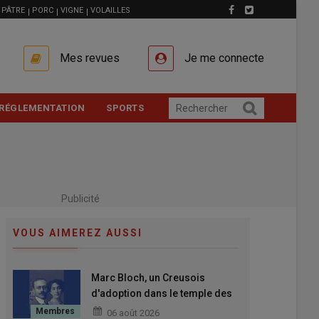
PÂTRE
PORC
VIGNE
VOLAILLES
Mes revues
Je me connecte
RÉGLEMENTATION
SPORTS
Publicité
VOUS AIMEREZ AUSSI
Marc Bloch, un Creusois
d'adoption dans le temple des
grands Hommes
06 août 2026