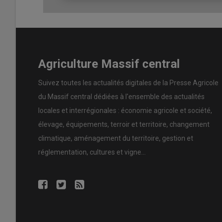
Il a aussi été question d’
élargissement
potentiel de l’
Un
qui a valu aux JA une cabale sur les réseaux sociaux... “
une
Europe agricole
puissante face aux menaces et conc
États-Unis..., il vaut mieux que l’Ukraine soit avec nous 
une grande
puissance agricole
avec ou contre nous”, af
Agriculture Massif central
politique français et européen de soutenir militairemen
Moscou.
Suivez toutes les actualités digitales de la Presse Agricole
du Massif central dédiées à l'ensemble des actualités
L’Ukraine restera une grande
puiss
locales et interrégionales : économie agricole et société,
Chancel
élevage, équipements, terroir et territoire, changement
climatique, aménagement du territoire, gestion et
réglementation, cultures et vigne...
Mais cette position en faveur d’une Ukraine dans l’UE es
absolument s’aligner sur les
normes
de production envir
animal, etc., qui constituent nos standards européens.” F
Jérémy Chancel.