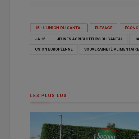
Publié le
jeu 11/06/2026 - 18:56
- Par
Patricia Olivieri
15 - L'UNION DU CANTAL
ÉLEVAGE
ÉCONOM
JA 15
JEUNES AGRICULTEURS DU CANTAL
J
UNION EUROPÉENNE
SOUVERAINETÉ ALIMENTAIRE
LES PLUS LUS