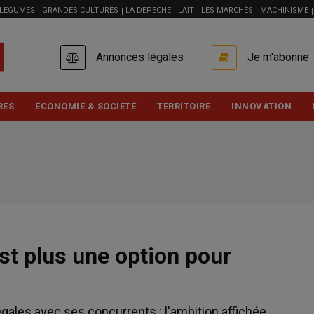
 LÉGUMES
GRANDES CULTURES
LA DEPECHE
LAIT
LES MARCHÉS
MACHINISME
USER
Annonces légales
Je m'abonne
ACCOUNT
MENU
RES
ÉCONOMIE & SOCIÉTÉ
TERRITOIRE
INNOVATION
est plus une option pour
égales avec ses concurrents : l'ambition affichée