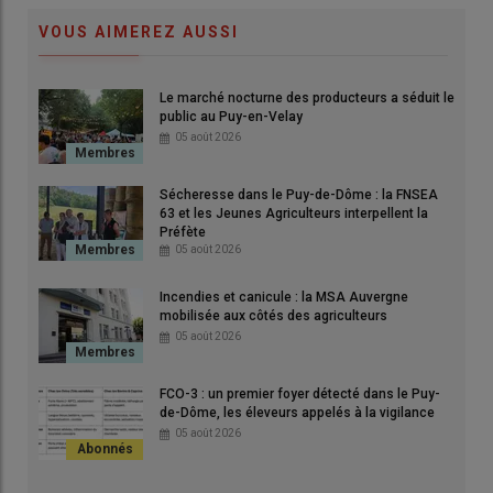
VOUS AIMEREZ AUSSI
Le marché nocturne des producteurs a séduit le
Cheptel brésilien.
public au Puy-en-Velay
© erichsacco
05 août 2026
Une récidive sanitaire inacceptable
Sécheresse dans le Puy-de-Dôme : la FNSEA
63 et les Jeunes Agriculteurs interpellent la
Préfète
Le 12 mai, la Commission européenne a dévoilé la
liste
05 août 2026
provisoire des pays tiers autorisés à exporter
vers l'Union
Européenne
, car respectant les normes sanitaires sur l'usage
Incendies et canicule : la MSA Auvergne
des
antibiotiques
comme activateurs de croissance.
mobilisée aux côtés des agriculteurs
L’absence du
Brésil
dans ce document officiel confirme les
05 août 2026
dénonciations récurrentes de la Fédération nationale bovine
(FNB) sur les pratiques d’élevage au sein du Mercosur.
FCO-3 : un premier foyer détecté dans le Puy-
de-Dôme, les éleveurs appelés à la vigilance
Ce constat accablant n'est pas une première. En début
05 août 2026
d'année, un rapport de la
DG Santé
avait déjà contraint
Bruxelles
à reconnaître l’importation de
bœuf brésilien
traité à