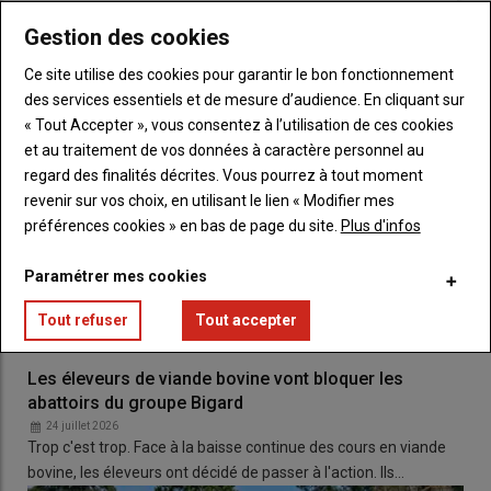
Gestion des cookies
Malgré la gravité des faits,
Bruxelles
a choisi de temporiser. La
liste ne sera définitive qu'en septembre, laissant les flux se
Ce site utilise des cookies pour garantir le bon fonctionnement
poursuivre sans sanction immédiate.
Patrick Bénézit
,
des services essentiels et de mesure d’audience. En cliquant sur
président de la
FNB
, juge ce comportement « inaudible » et «
« Tout Accepter », vous consentez à l’utilisation de ces cookies
inacceptable ».
et au traitement de vos données à caractère personnel au
regard des finalités décrites. Vous pourrez à tout moment
revenir sur vos choix, en utilisant le lien « Modifier mes
« L’Europe sait et décide de ne pas
préférences cookies » en bas de page du site.
Plus d'infos
agir », martèle le dirigeant syndical.
Paramétrer mes cookies
Tout refuser
Tout accepter
Alors que les éleveurs européens sont soumis aux règles les
plus strictes au monde, cette simple « tape sur les doigts » de la
Commission
est perçue comme une menace directe pour la
Les éleveurs de viande bovine vont bloquer les
viabilité des exploitations locales et la sécurité des
abattoirs du groupe Bigard
consommateurs.
24 juillet 2026
Trop c'est trop. Face à la baisse continue des cours en viande
bovine, les éleveurs ont décidé de passer à l'action. Ils…