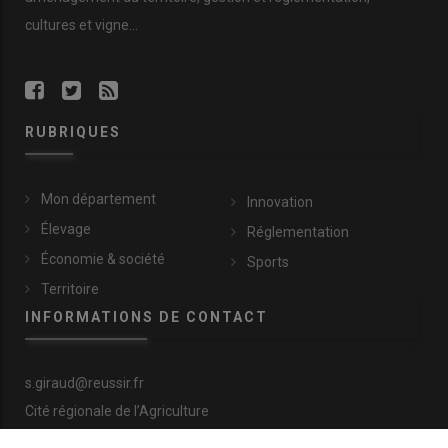
cultures et vigne...
RUBRIQUES
Mon département
Innovation
Élevage
Réglementation
Économie & société
Sports
Territoire
INFORMATIONS DE CONTACT
s.giraud@reussir.fr
Cité régionale de l’Agriculture
9 allée Pierre de Fermat