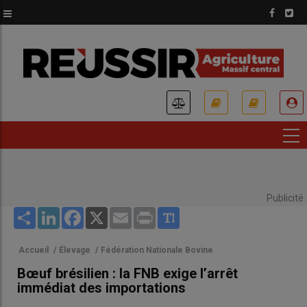
Aller
au
contenu
principal
USER
ACCOUNT
MENU
Publicité
Share
LinkedIn
Facebook
X
Email
Print
Accueil
/
Élevage
/
Fédération Nationale Bovine
Bœuf brésilien : la FNB exige l’arrêt
immédiat des importations