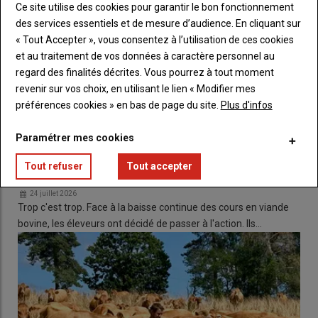
aujourd’hui bon nombre d’éleveurs : en plein été sur prairies, la
Ce site utilise des cookies pour garantir le bon fonctionnement
température est abaissée de 5 à 10°C sous un arbre. À noter
des services essentiels et de mesure d’audience. En cliquant sur
également, le micro-climat généré par la haie protège cultures,
« Tout Accepter », vous consentez à l’utilisation de ces cookies
animaux mais aussi les bâtiments à proximité avec un gain
et au traitement de vos données à caractère personnel au
énergétique.
regard des finalités décrites. Vous pourrez à tout moment
revenir sur vos choix, en utilisant le lien « Modifier mes
préférences cookies » en bas de page du site.
Plus d'infos
Au
Paramétrer mes cookies
Les éleveurs de viande bovine vont bloquer les
Tout refuser
Tout accepter
abattoirs du groupe Bigard
24 juillet 2026
Trop c'est trop. Face à la baisse continue des cours en viande
bovine, les éleveurs ont décidé de passer à l'action. Ils…