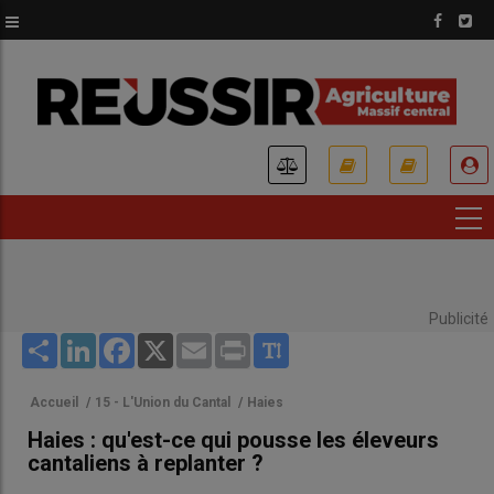
Aller
au
contenu
principal
USER
ACCOUNT
MENU
Publicité
Share
LinkedIn
Facebook
X
Email
Print
Accueil
/
15 - L'Union du Cantal
/
Haies
Haies : qu'est-ce qui pousse les éleveurs
cantaliens à replanter ?